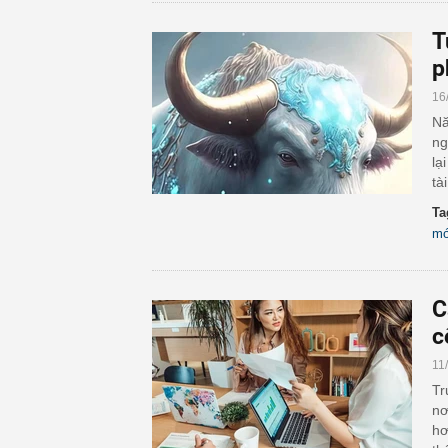
T
p
16
Nă
ng
lạ
tà
Ta
mớ
C
c
11
Tr
nơ
hơ