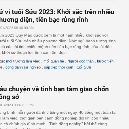
ử vi tuổi Sửu 2023: Khởi sắc trên nhiều
hương diện, tiền bạc rủng rỉnh
/01/2023 08:40:00 AM
m 2023 Quý Mão được xem là một năm nhiều khởi sắc với
ười tuổi Sửu trên nhiều phương diện. Nhờ ngũ hành tương sinh
i có các tài tinh chiếu mệnh nên tiền bạc rủng rỉnh, cầu tài đắc
i, khởi sự thuận lợi, tình cảm êm đẹp.
,
,
,
gs:
môi trường làm việc
mối quan hệ
Người độc thân
bước tiến
,
,
,
i
công danh sự nghiệp
sắp xếp thời gian
tuổi Sửu
âu chuyện về tình bạn tâm giao chốn
ông sở
/01/2023 03:49:00 PM
ung bình mỗi người dành 8 tiếng một ngày, 40 tiếng một tuần tại
i làm việc, thời gian bên cạnh đồng nghiệp đôi khi còn nhiều
n cả chính gia đình mình. “Tình đồng nghiệp” bởi thế càng