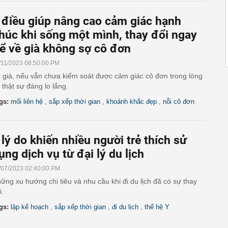
 điều giúp nâng cao cảm giác hạnh
húc khi sống một mình, thay đổi ngay
ể về già không sợ cô đơn
/11/2023 08:50:00 PM
 già, nếu vẫn chưa kiểm soát được cảm giác cô đơn trong lòng
ì thật sự đáng lo lắng.
,
,
,
gs:
mối liên hệ
sắp xếp thời gian
khoảnh khắc đẹp
nỗi cô đơn
 lý do khiến nhiều người trẻ thích sử
ụng dịch vụ từ đại lý du lịch
/07/2023 02:40:00 PM
ững xu hướng chi tiêu và nhu cầu khi đi du lịch đã có sự thay
i.
,
,
,
gs:
lập kế hoạch
sắp xếp thời gian
đi du lịch
thế hệ Y