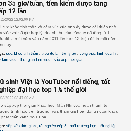
òn 35 giờ/tuần, tiền kiếm được tăng
ấp 12 lần
/11/2022 12:02:00 PM
i sức khỏe tinh thần và cảm xúc của anh ấy được cải thiện nhờ
m việc với số giờ hợp lý, doanh thu của công ty đã tăng từ 1
iệu đô la mỗi năm vào năm 2011 lên hơn 12 triệu đô la mỗi năm
ện nay.
,
,
,
,
gs:
sức khỏe tinh thần
triệu đô la
trợ lý ảo
công việc kinh doanh
,
,
ờ làm việc
thời gian làm việc
sắp xếp thời gian
ữ sinh Việt là YouTuber nổi tiếng, tốt
ghiệp đại học top 1% thế giới
/08/2022 08:47:00 AM
ờ sắp xếp thời gian khoa học, Mẫn Nhi vừa hoàn thành tốt
ương trình học trên trường, vừa tham gia hoạt động ngoại khoá
 phát triển kênh YouTube.
,
,
,
gs:
sắp xếp thời gian
tốt nghiệp cấp 3
môi trường học
tốt nghiệp