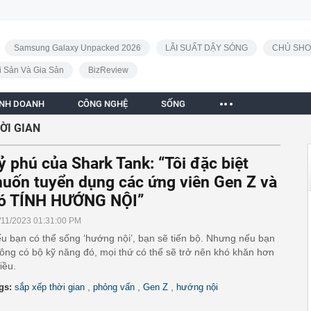
Samsung Galaxy Unpacked 2026
LÃI SUẤT DẬY SÓNG
CHỦ SHO
i Sản Và Gia Sản
BizReview
INH DOANH
CÔNG NGHỆ
SỐNG
ỜI GIAN
ỷ phú của Shark Tank: “Tôi đặc biệt
uốn tuyển dụng các ứng viên Gen Z và
ó TÍNH HƯỚNG NỘI”
/11/2023 01:31:00 PM
u bạn có thể sống ‘hướng nội’, bạn sẽ tiến bộ. Nhưng nếu bạn
ông có bộ kỹ năng đó, mọi thứ có thể sẽ trở nên khó khăn hơn
iều.
,
,
,
gs:
sắp xếp thời gian
phỏng vấn
Gen Z
hướng nội