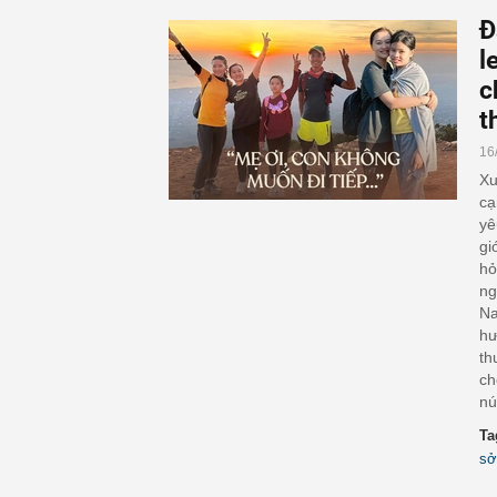
Đ
l
c
t
16
Xu
cạ
yê
gi
hỏ
ng
Na
hư
th
ch
nú
Ta
sở