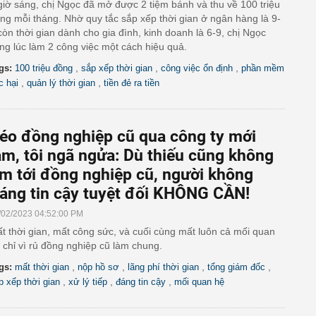
giờ sáng, chị Ngọc đã mở được 2 tiệm bánh và thu về 100 triệu
ng mỗi tháng. Nhờ quy tắc sắp xếp thời gian ở ngân hàng là 9-
còn thời gian dành cho gia đình, kinh doanh là 6-9, chị Ngọc
ng lúc làm 2 công việc một cách hiệu quả.
,
,
,
gs:
100 triệu đồng
sắp xếp thời gian
công việc ổn định
phần mềm
,
,
c hại
quản lý thời gian
tiền đẻ ra tiền
éo đồng nghiệp cũ qua công ty mới
àm, tôi ngã ngửa: Dù thiếu cũng không
ìm tới đồng nghiệp cũ, người không
áng tin cậy tuyệt đối KHÔNG CẦN!
/02/2023 04:52:00 PM
t thời gian, mất công sức, và cuối cùng mất luôn cả mối quan
 chỉ vì rủ đồng nghiệp cũ làm chung.
,
,
,
,
gs:
mất thời gian
nộp hồ sơ
lãng phí thời gian
tổng giám đốc
,
,
,
p xếp thời gian
xử lý tiếp
đáng tin cậy
mối quan hệ