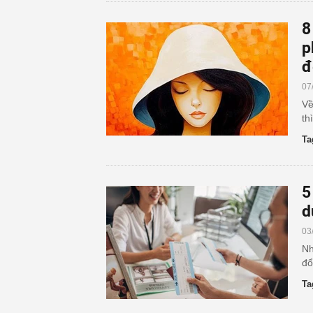
8
p
đ
07
Về
th
Ta
5
d
03
Nh
đổ
Ta