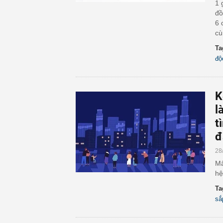
1 
đồ
6 
cù
Ta
độ
K
l
t
đ
28
Mấ
hệ
Ta
sắ