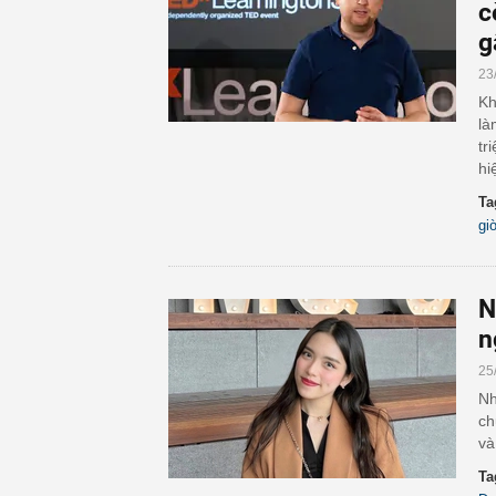
c
g
23
Kh
là
tr
hi
Ta
gi
N
n
25
Nh
ch
và
Ta