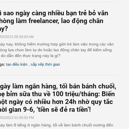
ì sao ngày càng nhiều bạn trẻ bỏ văn
hòng làm freelancer, lao động chân
ay?
/05/2023 08:59:00 AM
ày nay, không hiếm trường hợp giới trẻ làm việc trong các văn
òng lựa chọn làm tự do hoặc lao động chân tay để kiếm sống.
 do dẫn đến thực trạng này là gì?
,
gs:
tạo điều kiện
sắp xếp thời gian
gày làm ngân hàng, tối bán bánh chuối,
ẹ bỉm sữa thu về 100 triệu/tháng: Biến
ột ngày có nhiều hơn 24h nhờ quy tắc
hời gian 9-6, ‘tiền sẽ đẻ ra tiền’!
/03/2023 01:00:00 PM
ày làm 8 tiếng ở ngân hàng, tối về làm bánh chuối nướng đến