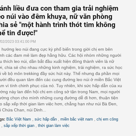
ánh liều đưa con tham gia trải nghiệm
eo núi vào đêm khuya, nữ văn phòng
hia sẻ "một hành trình thót tim không
hể tin được!"
/02/2023 03:41:00 PM
 hướng leo núi đang cực kỳ phổ biến trong giới chị em bên
nh các đam mê làm đẹp hằng hữu. Các hội nhóm những người
u thích leo núi, dần bắt đầu xuất hiện đông thành viên là nữ
ới, chia sẻ cho nhau những kinh nghiệm, trải nghiệm, ra sức học
i về bộ môn trekking đầy sức hút này. Thế nhưng đa phần mọi
ười đều quan tâm đến các cung đường leo núi ở miền Bắc Việt
m vì tính chinh phục của nó. Tuy nhiên, khi sức hấp dẫn của xu
ớng này lan đến hội chị em công sở tận trong Nam, mọi người
ường chọn cho mình những cung đường dễ đi hơn, thuận tiện
o sắp xếp thời gian làm việc hơn, chẳng hạn như núi Bà Đen,
i Chứa Chan, núi Dinh...
,
,
,
gs:
Bắc Việt Nam
sức hấp dẫn
miền bắc việt nam
chị em công
,
,
sắp xếp thời gian
thời gian làm việc