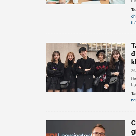
th
Ta
ch
th
T
đ
k
26
Hi
bạ
Ta
ng
C
g