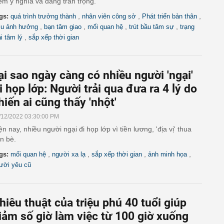
êm ý nghĩa và đáng trân trọng.
,
,
,
gs:
quá trình trưởng thành
nhân viên công sở
Phát triển bản thân
,
,
,
,
ịu ảnh hưởng
bạn tâm giao
mối quan hệ
trút bầu tâm sự
trạng
,
ái tâm lý
sắp xếp thời gian
ại sao ngày càng có nhiều người 'ngại'
i họp lớp: Người trải qua đưa ra 4 lý do
hiến ai cũng thấy 'nhột'
/12/2022 03:30:00 PM
ện nay, nhiều người ngại đi họp lớp vì tiền lương, 'địa vị' thua
n bè.
,
,
,
,
gs:
mối quan hệ
người xa lạ
sắp xếp thời gian
ảnh minh họa
ười yêu cũ
hiêu thuật của triệu phú 40 tuổi giúp
iảm số giờ làm việc từ 100 giờ xuống