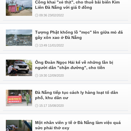
Công khai "xẻ thịt", cho thuê bãi biển Kim
Liên Đà Nẵng với giá 0 đồng
09:36 23/02/2022
Tượng Phật khổng lồ "mọc" lên giữa mỏ đá
gây xôn xao ở Đà Nẵng
13:49 11/01/2022
Ông Đoàn Ngọc Hải kể về những lần bị
người dân "chặn đường", cho tiền
19:30 12/09/2020
Đà Nẵng tiếp tục cách ly hàng loạt tổ dân
phố, khu dân cư
15:17 15/08/2020
Một nhân viên y tế ở Đà Nẵng làm việc quá
sức phải thở oxy