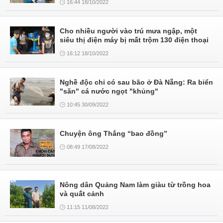
16:44 18/10/2022
Cho nhiều người vào trú mưa ngập, một
siêu thị điện máy bị mất trộm 130 điện thoại
16:12 18/10/2022
Nghề độc chỉ có sau bão ở Đà Nẵng: Ra biển
"săn" cá nước ngọt "khủng"
10:45 30/09/2022
Chuyện ông Thắng “bao đồng”
08:49 17/08/2022
Nông dân Quảng Nam làm giàu từ trồng hoa
và quất cảnh
11:15 11/08/2022