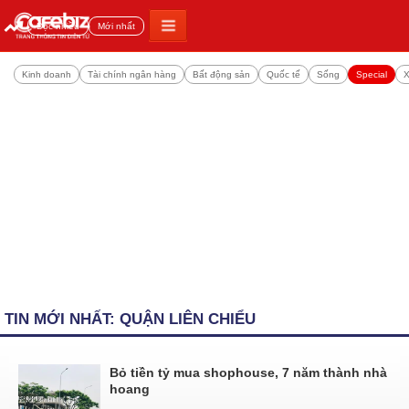
Đọc nhiều
Mới nhất
Kinh doanh
Tài chính ngân hàng
Bất động sản
Quốc tế
Sống
Special
X
TIN MỚI NHẤT: QUẬN LIÊN CHIỂU
Bỏ tiền tỷ mua shophouse, 7 năm thành nhà
hoang