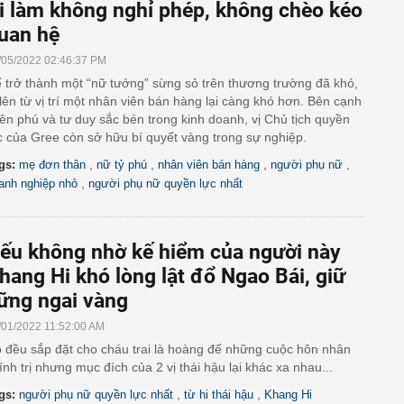
i làm không nghỉ phép, không chèo kéo
uan hệ
/05/2022 02:46:37 PM
 trở thành một “nữ tướng” sừng sỏ trên thương trường đã khó,
 lên từ vị trí một nhân viên bán hàng lại càng khó hơn. Bên cạnh
iên phú và tư duy sắc bén trong kinh doanh, vị Chủ tịch quyền
c của Gree còn sở hữu bí quyết vàng trong sự nghiệp.
,
,
,
,
gs:
mẹ đơn thân
nữ tỷ phú
nhân viên bán hàng
người phụ nữ
,
anh nghiệp nhỏ
người phụ nữ quyền lực nhất
ếu không nhờ kế hiểm của người này
hang Hi khó lòng lật đổ Ngao Bái, giữ
ững ngai vàng
/01/2022 11:52:00 AM
 đều sắp đặt cho cháu trai là hoàng đế những cuộc hôn nhân
ính trị nhưng mục đích của 2 vị thái hậu lại khác xa nhau...
,
,
gs:
người phụ nữ quyền lực nhất
từ hi thái hậu
Khang Hi