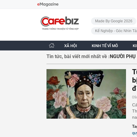
Bỏ qua điều hướng
CafeBiz - Trang chủ
Made By Google 2026
Kế Nghiệp - Góc Nhìn Tà
XÃ HỘI
KINH TẾ VĨ MÔ
K
Tin tức, bài viết mới nhất về :
NGƯỜI PHỤ
T
b
đ
09
Cả
Th
na
Ta
qu