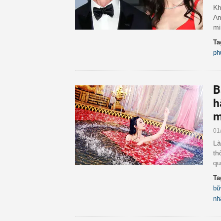
Kh
Am
mi
Ta
ph
B
h
m
01
Là
th
qu
Ta
bữ
nh