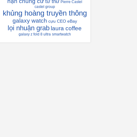
hạn chung cư
từ thứ
Pierre Castel
castel group
khủng hoàng truyền thông
galaxy watch
cựu CEO eBay
lọi nhuận grab
laura coffee
galaxy z fold 8 ultra
smartwatch