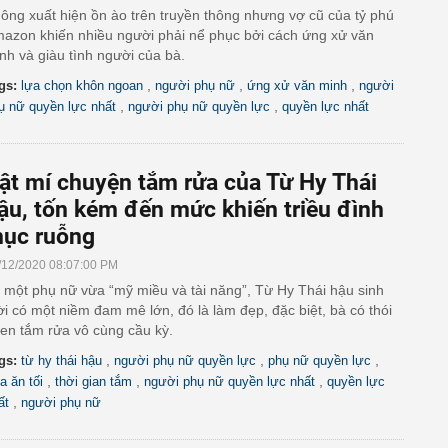
ông xuất hiện ồn ào trên truyền thông nhưng vợ cũ của tỷ phú
azon khiến nhiều người phải nể phục bởi cách ứng xử văn
nh và giàu tình người của bà.
,
,
,
gs:
lựa chọn khôn ngoan
người phụ nữ
ứng xử văn minh
người
,
,
ụ nữ quyền lực nhất
người phụ nữ quyền lực
quyền lực nhất
ật mí chuyện tắm rửa của Từ Hy Thái
ậu, tốn kém đến mức khiến triều đình
ục ruỗng
/12/2020 08:07:00 PM
 một phụ nữ vừa “mỹ miều và tài năng”, Từ Hy Thái hậu sinh
ời có một niềm đam mê lớn, đó là làm đẹp, đặc biệt, bà có thói
en tắm rửa vô cùng cầu kỳ.
,
,
,
gs:
từ hy thái hậu
người phụ nữ quyền lực
phụ nữ quyền lực
,
,
,
a ăn tối
thời gian tắm
người phụ nữ quyền lực nhất
quyền lực
,
ất
người phụ nữ