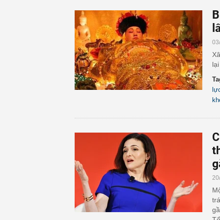
B
l
03
Xâ
lạ
Ta
lự
kh
C
t
g
20
Mộ
tr
gầ
Tổ