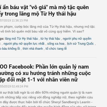
í ẩn báu vật "vô giá" mà mộ tặc quên
ấy trong lăng mộ Từ Hy thái hậu
/07/2019 11:36:15 PM
m phạm, cướp bóc lăng mộ của Từ Hy thái hậu, nhưng mộ tặc
i vô tình bỏ quên một báu vật vô cùng quý hiếm. Vì sao?
,
,
gs:
lăng mộ Từ Hy thái hậu
từ hy thái hậu
người phụ nữ quyền
,
,
,
,
c
người phụ nữ quyền lực nhất
sống xa hoa
lịch sử Trung Quốc
,
,
o báu khổng lồ
thời nhà thanh
tổ chức tang lễ
OO Facebook: Phần lớn quản lý nam
hường có xu hướng tránh những cuộc
ặp đối mặt 1-1 với nhân viên nữ
/05/2019 02:49:24 PM
t sự thật bất ngờ là có đến 60% những người quản lý là nam
ánh những tiếp xúc riêng với đồng nghiệp nữ, theo nghiên cứu
n đây được thực hiện bởi tổ chức Sheryl Sandberg's LeanIn -
 chức chuyên đấu tranh cho quyền bình đằng của phụ nữ trong