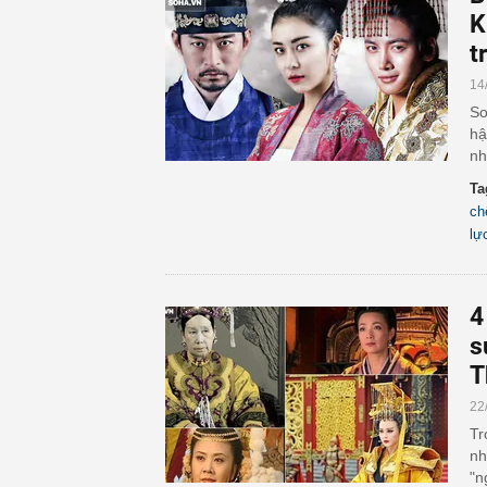
K
t
14
So
hậ
nh
Ta
ch
lự
4
s
T
22
Tr
nh
"n