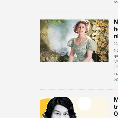
ph
N
h
n
09
Nữ
qu
lự
ch
Ta
th
M
t
Q