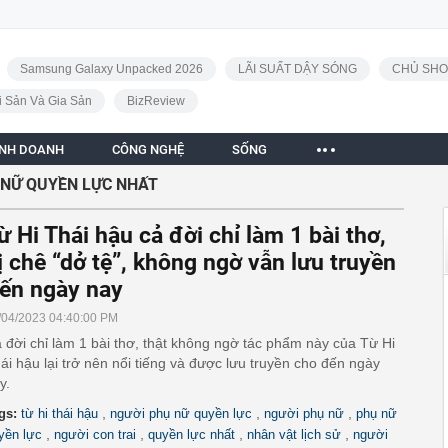
Samsung Galaxy Unpacked 2026
LÃI SUẤT DẬY SÓNG
CHỦ SHO
i Sản Và Gia Sản
BizReview
INH DOANH
CÔNG NGHỆ
SỐNG
 NỮ QUYỀN LỰC NHẤT
ừ Hi Thái hậu cả đời chỉ làm 1 bài thơ,
ị chê “dở tệ”, không ngờ vẫn lưu truyền
ến ngày nay
/04/2023 04:40:00 PM
 đời chỉ làm 1 bài thơ, thật không ngờ tác phẩm này của Từ Hi
ái hậu lại trở nên nổi tiếng và được lưu truyền cho đến ngày
y.
,
,
,
gs:
từ hi thái hậu
người phụ nữ quyền lực
người phụ nữ
phụ nữ
,
,
,
,
yền lực
người con trai
quyền lực nhất
nhân vật lịch sử
người