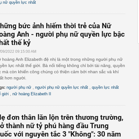
ụ nữ quyền lực nhất
hững bức ảnh hiếm thời trẻ của Nữ
oàng Anh - người phụ nữ quyền lực bậc
hất thế kỷ
/09/2022 09:15:00 AM
 hoàng Anh Elizabeth đệ nhị là một trong những người phụ nữ
yền lực nhất thế giới. Bà nổi tiếng không chỉ bởi tài năng, quyền
c mà còn khiến công chúng có thiện cảm bởi nhan sắc và khí
ất hơn người.
,
,
gs:
người phụ nữ
người phụ nữ quyền lực nhất
quyền lực nhất
,
ế giới
nữ hoàng Elizabeth II
ẹ đơn thân lăn lộn trên thương trường,
rở thành nữ tỷ phú hàng đầu Trung
uốc với nguyên tắc 3 "Không": 30 năm