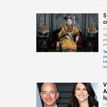
5
c
03
Từ
ph
mó
Ta
ph
ki
ủn
V
A
l
14