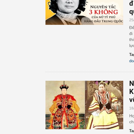
đ
q
25
Để
đi
th
lự
Ta
do
N
K
v
18
Họ
ch
Ta