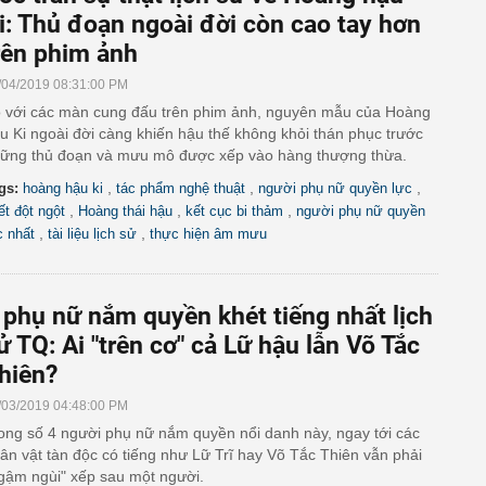
i: Thủ đoạn ngoài đời còn cao tay hơn
rên phim ảnh
/04/2019 08:31:00 PM
 với các màn cung đấu trên phim ảnh, nguyên mẫu của Hoàng
u Ki ngoài đời càng khiến hậu thế không khỏi thán phục trước
ững thủ đoạn và mưu mô được xếp vào hàng thượng thừa.
,
,
,
gs:
hoàng hậu ki
tác phẩm nghệ thuật
người phụ nữ quyền lực
,
,
,
ết đột ngột
Hoàng thái hậu
kết cục bi thảm
người phụ nữ quyền
,
,
c nhất
tài liệu lịch sử
thực hiện âm mưu
 phụ nữ nắm quyền khét tiếng nhất lịch
ử TQ: Ai "trên cơ" cả Lữ hậu lẫn Võ Tắc
hiên?
/03/2019 04:48:00 PM
ong số 4 người phụ nữ nắm quyền nổi danh này, ngay tới các
ân vật tàn độc có tiếng như Lữ Trĩ hay Võ Tắc Thiên vẫn phải
gậm ngùi" xếp sau một người.