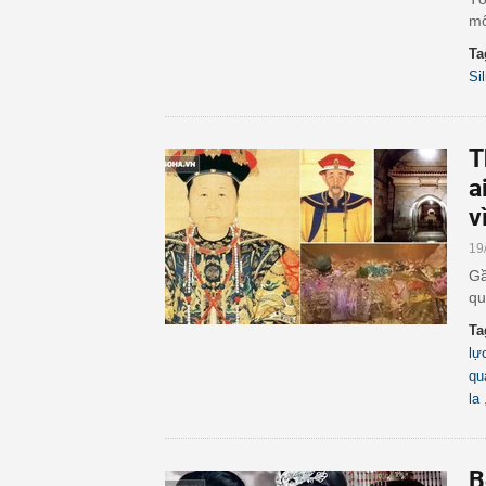
mô
Ta
Si
T
a
v
19
Gầ
qu
Ta
lự
qu
la
B