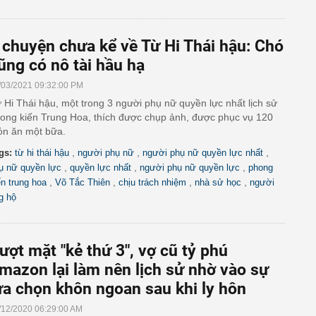
 chuyện chưa kể về Từ Hi Thái hậu: Chó
ũng có nô tài hầu hạ
/03/2021 09:32:00 PM
 Hi Thái hậu, một trong 3 người phụ nữ quyền lực nhất lịch sử
ong kiến Trung Hoa, thích được chụp ảnh, được phục vụ 120
n ăn một bữa.
,
,
,
gs:
từ hi thái hậu
người phụ nữ
người phụ nữ quyền lực nhất
,
,
,
ụ nữ quyền lực
quyền lực nhất
người phụ nữ quyền lực
phong
,
,
,
,
ến trung hoa
Võ Tắc Thiên
chịu trách nhiệm
nhà sử học
người
g hộ
ượt mặt "kẻ thứ 3", vợ cũ tỷ phú
mazon lại làm nên lịch sử nhờ vào sự
ựa chọn khôn ngoan sau khi ly hôn
/12/2020 06:29:00 AM