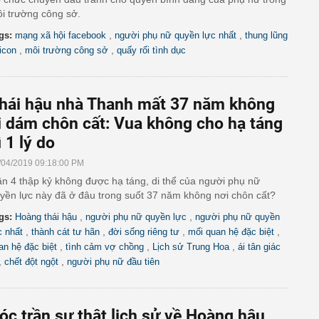
i trường công sở.
,
,
gs:
mạng xã hội facebook
người phụ nữ quyền lực nhất
thung lũng
,
,
licon
môi trường công sở
quấy rối tình dục
hái hậu nhà Thanh mất 37 năm không
i dám chôn cất: Vua không cho hạ táng
ì 1 lý do
/04/2019 09:18:00 PM
n 4 thập kỷ không được hạ táng, di thể của người phụ nữ
yền lực này đã ở đâu trong suốt 37 năm không nơi chôn cất?
,
,
gs:
Hoàng thái hậu
người phụ nữ quyền lực
người phụ nữ quyền
,
,
,
,
c nhất
thành cát tư hãn
đời sống riêng tư
mối quan hệ đặc biệt
,
,
,
an hệ đặc biệt
tình cảm vợ chồng
Lịch sử Trung Hoa
ái tân giác
,
,
chết đột ngột
người phụ nữ đầu tiên
óc trần sự thật lịch sử về Hoàng hậu