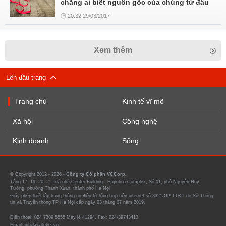
chẳng ai biết nguồn gốc của chúng từ đâu
20:32 29/03/2017
Xem thêm
Lên đầu trang
Trang chủ
Kinh tế vĩ mô
Xã hội
Công nghệ
Kinh doanh
Sống
© Copyright 2012 - 2026 -
Công ty Cổ phần VCCorp.
Tầng 17, 19, 20, 21 Toà nhà Center Building - Hapulico Complex, Số 01, phố Nguyễn Huy
Tưởng, phường Thanh Xuân, thành phố Hà Nội
Giấy phép thiết lập trang thông tin điện tử tổng hợp trên internet số 3321/GP-TTĐT do Sở Thông
tin và Truyền thông TP Hà Nội cấp ngày 03 tháng 07 năm 2019.
Điện thoại: 024 7309 5555 Máy lẻ 41294. Fax: 024-39743413
Email: info@cafebiz.vn