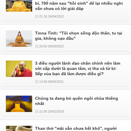
bí, 700 năm sau "hồi sinh" để lại nhiều nghi
vấn chưa có lời giải đáp
21:16 24/04/2022
Tinna Tình: "Tôi chọn sống độc thân, tu tại
gia, không cạo đầu"
20:50 09/03/2022
3 điều người lãnh đạo chân chính nên làm
với cấp dưới là quan tâm, vị tha và từ bi:
Sếp của bạn đã làm được điều gì?
14:59 06/04/2021
Chúng ta đang bỏ quên ngôi chùa thiêng
nhất
21:00 20/02/2018
Than thở "mãi vẫn chưa hết khổ", người