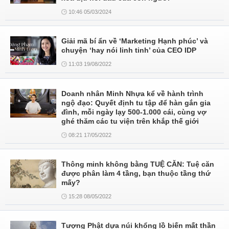
10:46 05/03/2024
Giải mã bí ẩn về ‘Marketing Hạnh phúc’ và
chuyện ‘hay nói linh tinh’ của CEO IDP
11:03 19/08/2022
Doanh nhân Minh Nhựa kể về hành trình
ngộ đạo: Quyết định tu tập để hàn gắn gia
đình, mỗi ngày lạy 500-1.000 cái, cùng vợ
ghé thăm các tu viện trên khắp thế giới
08:21 17/05/2022
Thông minh không bằng TUỆ CĂN: Tuệ căn
được phân làm 4 tầng, bạn thuộc tầng thứ
mấy?
15:28 08/05/2022
Tượng Phật dựa núi khổng lồ biến mất thần