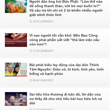
Người đàn ông hỏi Đức Phật: “Làm thế nào
để sống thanh thản, vứt bỏ mọi buồn lo?”
Và câu trả lời chỉ có 2 từ khiến nhiều người
giật mình thức tỉnh
19:31 22/09/2017
Vì sao người tốt vẫn khổ: Đến Bao Công
cũng phải phẫn uất viết "thà làm việc xấu
còn hơn"!
17:24 25/08/2017
Bài phát biểu lay động của đại đức Thích
Tâm Nguyên: Giàu có, bi kịch, tình yêu, lười
biếng và hạnh phúc
09:44 24/07/2017
Sai tiểu hòa thượng đi bán đá, lời dặn của
sư thầy đã cho chú tiểu bài học hữu ích cả
đời
11:15 15/04/2017