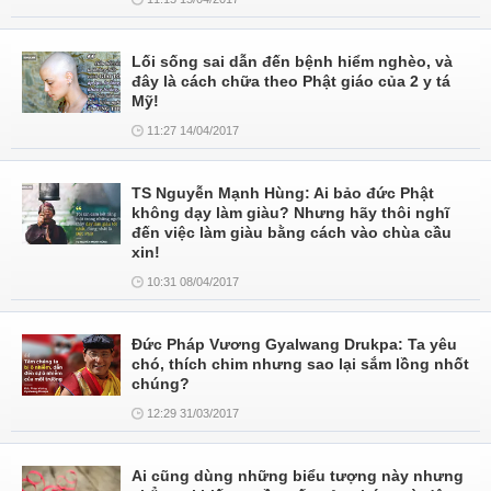
Lối sống sai dẫn đến bệnh hiểm nghèo, và
đây là cách chữa theo Phật giáo của 2 y tá
Mỹ!
11:27 14/04/2017
TS Nguyễn Mạnh Hùng: Ai bảo đức Phật
không dạy làm giàu? Nhưng hãy thôi nghĩ
đến việc làm giàu bằng cách vào chùa cầu
xin!
10:31 08/04/2017
Đức Pháp Vương Gyalwang Drukpa: Ta yêu
chó, thích chim nhưng sao lại sắm lồng nhốt
chúng?
12:29 31/03/2017
Ai cũng dùng những biểu tượng này nhưng