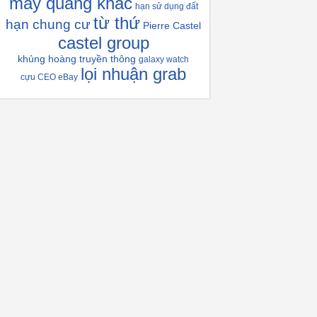
máy quang khắc
hạn sử dụng đất
từ thứ
hạn chung cư
Pierre Castel
castel group
khủng hoàng truyền thông
galaxy watch
lọi nhuận grab
cựu CEO eBay