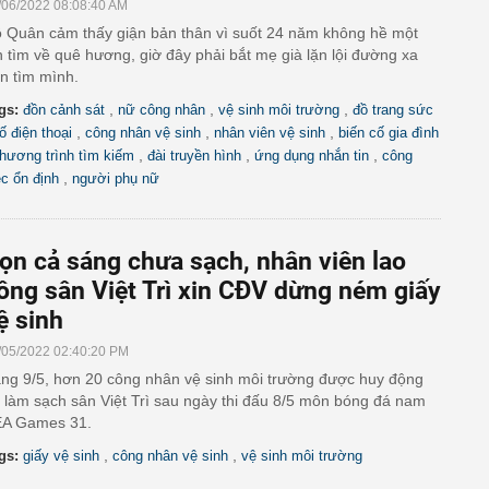
/06/2022 08:08:40 AM
 Quân cảm thấy giận bản thân vì suốt 24 năm không hề một
n tìm về quê hương, giờ đây phải bắt mẹ già lặn lội đường xa
n tìm mình.
,
,
,
gs:
đồn cảnh sát
nữ công nhân
vệ sinh môi trường
đồ trang sức
,
,
,
ố điện thoại
công nhân vệ sinh
nhân viên vệ sinh
biến cố gia đình
,
,
,
hương trình tìm kiếm
đài truyền hình
ứng dụng nhắn tin
công
,
ệc ổn định
người phụ nữ
ọn cả sáng chưa sạch, nhân viên lao
ông sân Việt Trì xin CĐV dừng ném giấy
ệ sinh
/05/2022 02:40:20 PM
ng 9/5, hơn 20 công nhân vệ sinh môi trường được huy động
 làm sạch sân Việt Trì sau ngày thi đấu 8/5 môn bóng đá nam
A Games 31.
,
,
gs:
giấy vệ sinh
công nhân vệ sinh
vệ sinh môi trường