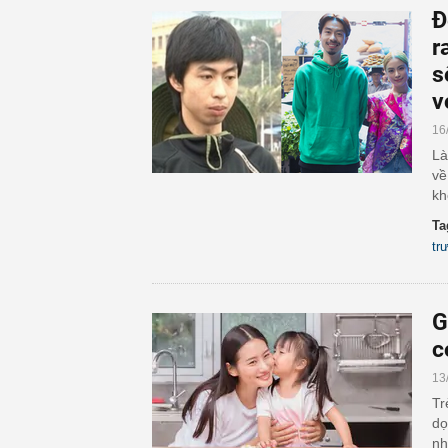
Đ
r
s
v
16
Là
về
kh
Ta
tr
G
c
13
Tr
dọ
nh