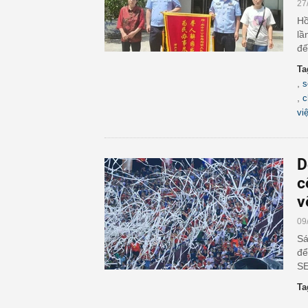
27
Hồ
lầ
đế
Ta
,
s
,
c
vi
D
c
v
09
Sá
để
SE
Ta