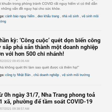
t khuẩn trong phòng tránh COVID rất nguy hiểm vì có thể dẫn
i những vấn đề nguy hại cho sức khỏe.
,
,
,
gs:
cảnh báo nguy hiểm
đeo khẩu trang
nhà vệ sinh
vệ sinh môi
ường
hần kỳ: ‘Công cuộc’ quét dọn biến công
y sắp phá sản thành một doanh nghiệp
ớn với hơn 500 chi nhánh!
/02/2022 09:45:06 AM
hà không quét thì làm sao quét được cả thiên hạ!"
,
,
gs:
công ty Nhật Bản
chủ doanh nghiệp
vệ sinh môi trường
ừ 0h ngày 31/7, Nha Trang phong toả
1 xã, phường để tầm soát COVID-19
/07/2021 09:38:57 AM