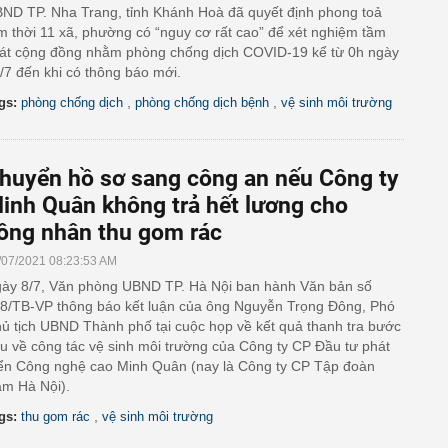
ND TP. Nha Trang, tỉnh Khánh Hoà đã quyết định phong toả
m thời 11 xã, phường có “nguy cơ rất cao” để xét nghiệm tầm
át cộng đồng nhằm phòng chống dịch COVID-19 kể từ 0h ngày
/7 đến khi có thông báo mới.
,
,
gs:
phòng chống dịch
phòng chống dịch bệnh
vệ sinh môi trường
huyển hồ sơ sang công an nếu Công ty
inh Quân không trả hết lương cho
ông nhân thu gom rác
/07/2021 08:23:53 AM
ày 8/7, Văn phòng UBND TP. Hà Nội ban hành Văn bản số
8/TB-VP thông báo kết luận của ông Nguyễn Trọng Đông, Phó
ủ tịch UBND Thành phố tại cuộc họp về kết quả thanh tra bước
u về công tác vệ sinh môi trường của Công ty CP Đầu tư phát
iển Công nghệ cao Minh Quân (nay là Công ty CP Tập đoàn
m Hà Nội).
,
gs:
thu gom rác
vệ sinh môi trường