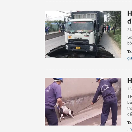
H
đ
21
Sở
bộ
Ta
gi
H
12
TP
bắ
th
dấ
Ta
,
n