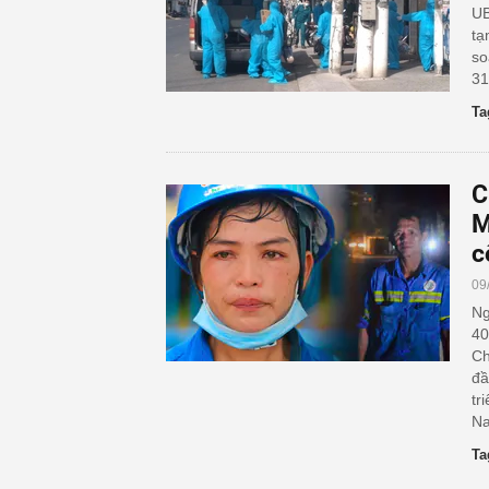
UB
tạ
so
31
Ta
C
M
c
09
Ng
40
Ch
đầ
tr
Na
Ta