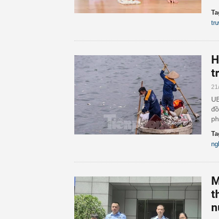
Ta
tr
H
t
21
UB
đồ
ph
Ta
ng
M
t
n