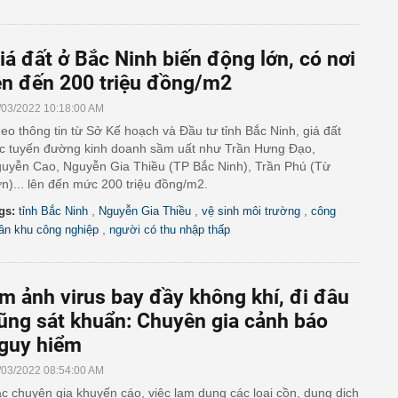
iá đất ở Bắc Ninh biến động lớn, có nơi
ên đến 200 triệu đồng/m2
/03/2022 10:18:00 AM
eo thông tin từ Sở Kế hoạch và Đầu tư tỉnh Bắc Ninh, giá đất
c tuyến đường kinh doanh sầm uất như Trần Hưng Đạo,
uyễn Cao, Nguyễn Gia Thiều (TP Bắc Ninh), Trần Phú (Từ
n)... lên đến mức 200 triệu đồng/m2.
,
,
,
gs:
tỉnh Bắc Ninh
Nguyễn Gia Thiều
vệ sinh môi trường
công
,
ân khu công nghiệp
người có thu nhập thấp
m ảnh virus bay đầy không khí, đi đâu
ũng sát khuẩn: Chuyên gia cảnh báo
guy hiểm
/03/2022 08:54:00 AM
c chuyên gia khuyến cáo, việc lạm dụng các loại cồn, dung dịch