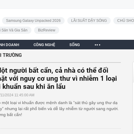
Samsung Galaxy Unpacked 2026
LÃI SUẤT DẬY SÓNG
CHỦ SHO
i Sản Và Gia Sản
BizReview
INH DOANH
CÔNG NGHỆ
SỐNG
ÔI TRƯỜNG
ột người bất cẩn, cả nhà có thể đối
ặt với nguy cơ ung thư vì nhiễm 1 loại
i khuẩn sau khi ăn lẩu
/11/2024 11:45:00 AM
 một loại vi khuẩn được mệnh danh là “sát thủ gây ung thư dạ
y” nhưng lại rất phổ biến và dễ lây nhiễm từ người sang người.
ng bất cẩn!