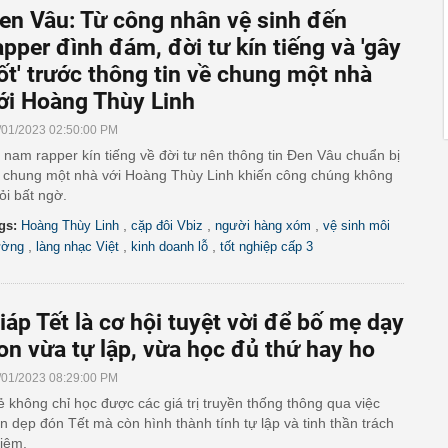
en Vâu: Từ công nhân vệ sinh đến
apper đình đám, đời tư kín tiếng và 'gây
ốt' trước thông tin về chung một nhà
ới Hoàng Thùy Linh
/01/2023 02:50:00 PM
 nam rapper kín tiếng về đời tư nên thông tin Đen Vâu chuẩn bị
 chung một nhà với Hoàng Thùy Linh khiến công chúng không
ỏi bất ngờ.
,
,
,
gs:
Hoàng Thùy Linh
cặp đôi Vbiz
người hàng xóm
vệ sinh môi
,
,
,
ường
làng nhạc Việt
kinh doanh lỗ
tốt nghiệp cấp 3
iáp Tết là cơ hội tuyệt vời để bố mẹ dạy
on vừa tự lập, vừa học đủ thứ hay ho
/01/2023 08:29:00 PM
ẻ không chỉ học được các giá trị truyền thống thông qua việc
n dẹp đón Tết mà còn hình thành tính tự lập và tinh thần trách
iệm.