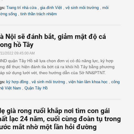
,
,
,
gs:
Trang trí nhà cửa
gia đình Việt
vệ sinh môi trường
môi
,
ường sống
tinh thần trách nhiệm
à Nội sẽ đánh bắt, giảm mật độ cá
rong hồ Tây
/11/2022 09:45:00 AM
ND quận Tây Hồ sẽ lựa chọn đơn vị có đủ năng lực, ký hợp
ng để thực hiện đánh tỉa bớt cá ra khỏi hồ Tây bằng phương
áp sử dụng lưới vét, theo hướng dẫn của Sở NN&PTNT.
,
,
,
gs:
ký hợp đồng
vệ sinh môi trường
viện hàn lâm khoa học
công
,
hệ Việt Nam
Quận Tây Hồ
ẹ già rong ruổi khắp nơi tìm con gái
hất lạc 24 năm, cuối cùng đoàn tụ trong
ước mắt nhờ một lần hỏi đường