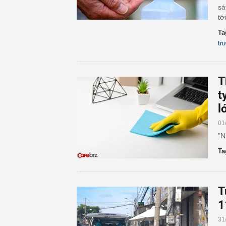
sá
tớ
Ta
tr
T
t
l
01
"N
Ta
T
1
31