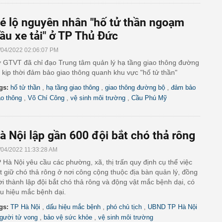
é lộ nguyên nhân "hố tử thần ngoạm
ầu xe tải" ở TP Thủ Đức
/04/2022 02:06:07 PM
 GTVT đã chỉ đạo Trung tâm quản lý hạ tầng giao thông đường
 kịp thời đảm bảo giao thông quanh khu vực "hố tử thần"
,
,
,
gs:
hố tử thần
hạ tầng giao thông
giao thông đường bộ
đảm bảo
,
,
,
ao thông
Võ Chí Công
vệ sinh môi trường
Cầu Phú Mỹ
à Nội lập gần 600 đội bắt chó thả rông
/04/2022 11:33:28 AM
 Hà Nội yêu cầu các phường, xã, thị trấn quy định cụ thể việc
t giữ chó thả rông ở nơi công cộng thuộc địa bàn quản lý, đồng
ời thành lập đội bắt chó thả rông và động vật mắc bệnh dại, có
u hiệu mắc bệnh dại.
,
,
,
gs:
TP Hà Nội
dấu hiệu mắc bệnh
phó chủ tịch
UBND TP Hà Nội
,
,
gười tử vong
bảo vệ sức khỏe
vệ sinh môi trường