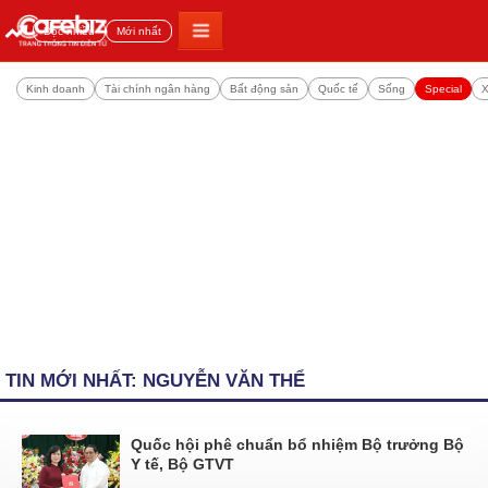
Đọc nhiều
Mới nhất
Kinh doanh
Tài chính ngân hàng
Bất động sản
Quốc tế
Sống
Special
X
TIN MỚI NHẤT: NGUYỄN VĂN THỂ
Quốc hội phê chuẩn bổ nhiệm Bộ trưởng Bộ
Y tế, Bộ GTVT