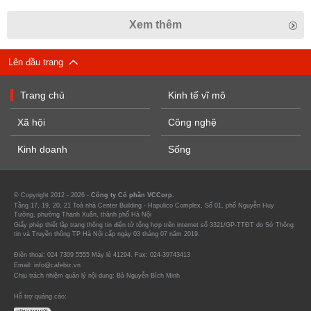
Xem thêm
Lên đầu trang
Trang chủ
Kinh tế vĩ mô
Xã hội
Công nghệ
Kinh doanh
Sống
© Copyright 2012 - 2026 -
Công ty Cổ phần VCCorp.
Tầng 17, 19, 20, 21 Toà nhà Center Building - Hapulico Complex, Số 01, phố Nguyễn Huy
Tưởng, phường Thanh Xuân, thành phố Hà Nội
Giấy phép thiết lập trang thông tin điện tử tổng hợp trên internet số 3321/GP-TTĐT do Sở Thông
tin và Truyền thông TP Hà Nội cấp ngày 03 tháng 07 năm 2019.
Điện thoại: 024 7309 5555 Máy lẻ 41294. Fax: 024-39743413
Email: info@cafebiz.vn
Chịu trách nhiệm quản lý nội dung: Bà Nguyễn Bích Minh
Hỗ trợ quảng cáo: