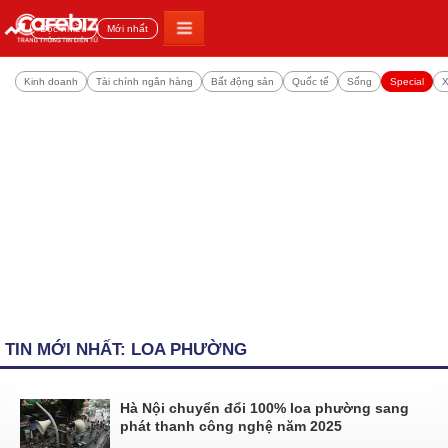
Đọc nhiều
Mới nhất
Kinh doanh
Tài chính ngân hàng
Bất động sản
Quốc tế
Sống
Special
X
TIN MỚI NHẤT: LOA PHƯỜNG
Hà Nội chuyển đổi 100% loa phường sang
phát thanh công nghệ năm 2025