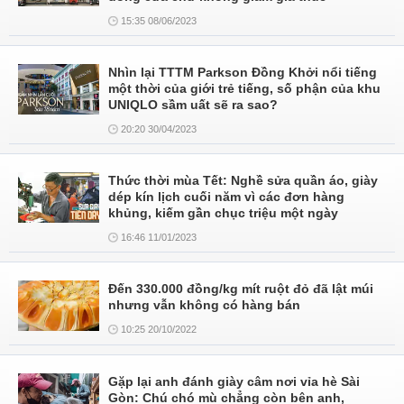
15:35 08/06/2023
Nhìn lại TTTM Parkson Đồng Khởi nổi tiếng
một thời của giới trẻ tiếng, số phận của khu
UNIQLO sầm uất sẽ ra sao?
20:20 30/04/2023
Thức thời mùa Tết: Nghề sửa quần áo, giày
dép kín lịch cuối năm vì các đơn hàng
khủng, kiếm gần chục triệu một ngày
16:46 11/01/2023
Đến 330.000 đồng/kg mít ruột đỏ đã lật múi
nhưng vẫn không có hàng bán
10:25 20/10/2022
Gặp lại anh đánh giày câm nơi vỉa hè Sài
Gòn: Chú chó mù chẳng còn bên anh,