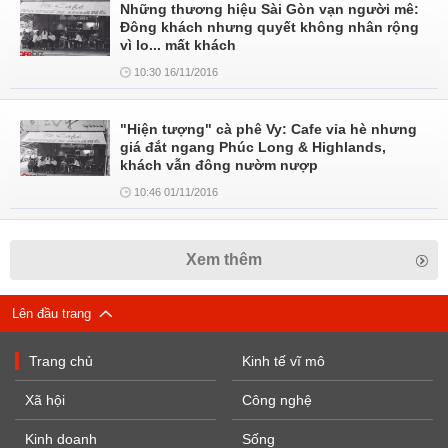
Những thương hiệu Sài Gòn vạn người mê:
Đông khách nhưng quyết không nhân rộng
vì lo... mất khách
10:30 16/11/2016
"Hiện tượng" cà phê Vy: Cafe vỉa hè nhưng
giá đắt ngang Phúc Long & Highlands,
khách vẫn đông nườm nượp
10:46 01/11/2016
Xem thêm
Lên đầu trang
Trang chủ
Kinh tế vĩ mô
Xã hội
Công nghệ
Kinh doanh
Sống