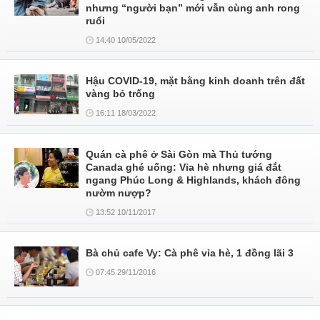
nhưng “người bạn” mới vẫn cùng anh rong
ruổi
14:40 10/05/2022
Hậu COVID-19, mặt bằng kinh doanh trên đất
vàng bỏ trống
16:11 18/03/2022
Quán cà phê ở Sài Gòn mà Thủ tướng
Canada ghé uống: Vỉa hè nhưng giá đắt
ngang Phúc Long & Highlands, khách đông
nườm nượp?
13:52 10/11/2017
Bà chủ cafe Vy: Cà phê vỉa hè, 1 đồng lãi 3
07:45 29/11/2016