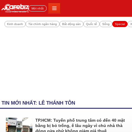
Đọc nhiều
Mới nhất
Kinh doanh
Tài chính ngân hàng
Bất động sản
Quốc tế
Sống
Special
X
TIN MỚI NHẤT: LÊ THÁNH TÔN
TP.HCM: Tuyến phố trung tâm có đến 40 mặt
bằng bị bỏ trống, ế lâu ngày vì chủ nhà thà
đóng cửa chứ không giảm giá thuê