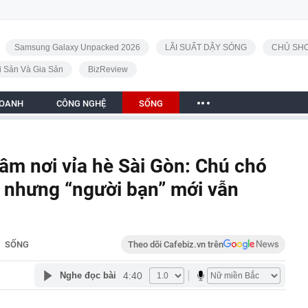
Samsung Galaxy Unpacked 2026
LÃI SUẤT DẬY SÓNG
CHỦ SHO
i Sản Và Gia Sản
BizReview
DOANH
CÔNG NGHỆ
SỐNG
câm nơi vỉa hè Sài Gòn: Chú chó
 nhưng “người bạn” mới vẫn
SỐNG
Theo dõi Cafebiz.vn trên
4:40
Nghe đọc bài