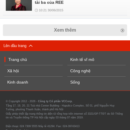
tài ba của REE
10:21 30/06/2015
Xem thêm
Lên đầu trang
Trang chủ
Kinh tế vĩ mô
Xã hội
Công nghệ
Kinh doanh
Sống
© Copyright 2012 - 2026 -
Công ty Cổ phần VCCorp.
Tầng 17, 19, 20, 21 Toà nhà Center Building - Hapulico Complex, Số 01, phố Nguyễn Huy
Tưởng, phường Thanh Xuân, thành phố Hà Nội
Giấy phép thiết lập trang thông tin điện tử tổng hợp trên internet số 3321/GP-TTĐT do Sở Thông
tin và Truyền thông TP Hà Nội cấp ngày 03 tháng 07 năm 2019.
Điện thoại: 024 7309 5555 Máy lẻ 41294. Fax: 024-39743413