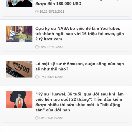
được đến 180.000 USD
10:22 30/12/2021
Cựu kỹ sư NASA bỏ việc để làm YouTuber,
trở thành ngôi sao với 16 triệu follower, gần
2 tỷ lượt xem
09:50 27/12/2020
Là một kỹ sư ở Amazon, cuộc sống của bạn
sẽ như thế nào?
07:30 06/11/2019
"Kỹ sư Huawei, 36 tuổi, qua đời sau khi làm
việc liên tục suốt 22 tháng": Tiền dẫu kiếm
được nhiều thì sức khỏe mới là "bất động
sản" của đời bạn
08:12 03/03/2019