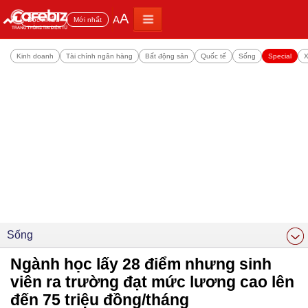
A
A
Đọc nhiều
Mới nhất
Kinh doanh
Tài chính ngân hàng
Bất động sản
Quốc tế
Sống
Special
X
Sống
Ngành học lấy 28 điểm nhưng sinh
viên ra trường đạt mức lương cao lên
đến 75 triệu đồng/tháng