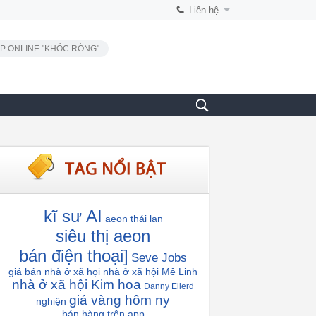
Liên hệ
P ONLINE "KHÓC RÒNG"
kĩ sư AI
aeon thái lan
siêu thị aeon
bán điện thoại]
Seve Jobs
giá bán nhà ở xã họi
nhà ở xã hội Mê Linh
nhà ở xã hội Kim hoa
Danny Ellerd
giá vàng hôm ny
nghiện
bán hàng trên app