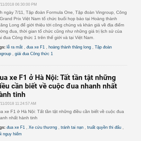
/11/2018 06:30:00 PM
h ngày 7/11, Tập đoàn Formula One, Tập đoàn Vingroup, Công
 Grand Prix Việt Nam tổ chức buổi họp báo tại Hoàng thành
ăng Long để giới thiệu tới công chúng và khán giả về địa điểm
ờng đua, thời gian tổ chức cũng như những giá trị lịch sử của
ải đua Công thức 1 trên thế giới và tại Việt Nam.
,
,
,
gs:
lễ ra mắt
đua xe F1
hoàng thành thăng long
Tập đoàn
,
ngroup
giải đua Công thức 1
ua xe F1 ở Hà Nội: Tất tần tật những
iều cần biết về cuộc đua nhanh nhất
ành tinh
/11/2018 11:24:57 AM
a xe F1 ở Hà Nội: Tất tần tật những điều cần biết về cuộc đua
anh nhất hành tinh
,
,
,
,
gs:
đua xe F1
Xe cứu thương
tránh tai nạn
truất quyền thi đấu
i nguy hiểm