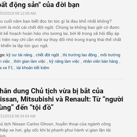
bất động sản" của đời bạn
/03/2019 08:12:00 AM
o cuối năm bạn biết đọc tin tức gì là đau khổ nhất không?
ính là một cái chết đột ngột. Chúng ta không bao giờ có được
t kế hoạch hoàn hảo cho tương lai, bởi lẽ trong xã hội đầy áp
c hiện nay chỉ cần một sự thay đổi nhỏ trong trạng thái thể chất
 khiến ta lập tức gục ngã.
,
,
,
gs:
kỹ sư tài năng
chết đột ngột
thị trường lao động
môi trường
,
,
,
,
m việc
thời gian làm việc
kỹ năng làm việc
nhân viên bán hàng
,
a xe F1
tài khoản tiết kiệm
hân dung Chủ tịch vừa bị bắt của
issan, Mitsubishi và Renault: Từ “người
ùng” đến “tội đồ”
/11/2018 08:34:04 AM
ủ tịch Nissan Carlos Ghosn, huyền thoại của ngành công
hiệp xe hơi, gây sốc khi bị phanh phui hành vi gian lận tài
ính.