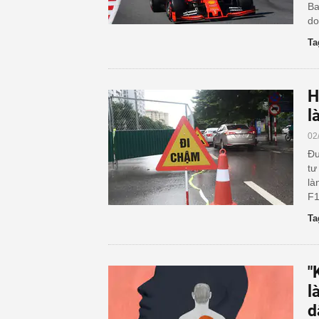
Ba
do
Ta
H
l
02
Đư
tư
là
F1
Ta
"
l
d