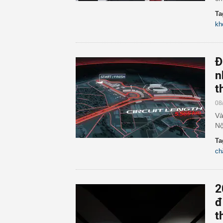
Ta
kh
Đ
n
t
08
Và
Nộ
Ta
ch
2
đ
t