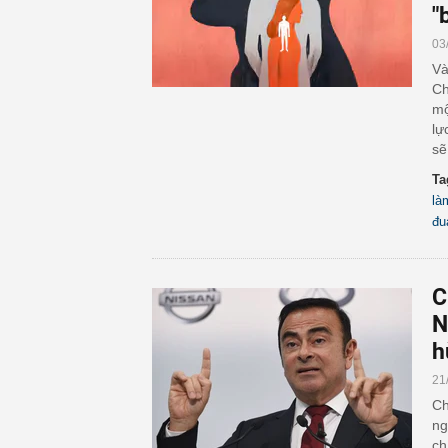
"
03
Và
Ch
mộ
lự
sẽ
Ta
là
đu
C
N
h
21
Ch
ng
ch