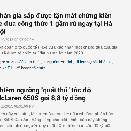
hán giả sắp được tận mắt chứng kiến
e đua công thức 1 gầm rú ngay tại Hà
ội
/10/2018 05:07:00 PM
ên đoàn ô tô quốc tế (FIA) vừa xác nhận một chặng đua của giải
 sẽ được tổ chức tại Việt Nam vào năm 2020.
,
,
,
gs:
xe đua Công thức 1
trung tâm Hà Nội
Nhiệm vụ bất khả thi
,
a xe F1
kế hoạch tổ chức
hiêm ngưỡng "quái thú" tốc độ
cLaren 650S giá 8,8 tỷ đồng
/11/2015 08:31:00 PM
ch đây vài tuần, McLaren Automotive đã trình làng phiên bản
i 650S Can-Am, hãng cũng cho biết phiên bản này không
ành cho nhiều người, duy nhất 50 xe trên toàn cầu để kỷ niệm