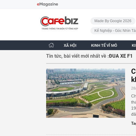
Bỏ qua điều hướng
CafeBiz - Trang chủ
Made By Google 2026
Kế Nghiệp - Góc Nhìn Tà
XÃ HỘI
KINH TẾ VĨ MÔ
K
Tin tức, bài viết mới nhất về :
ĐUA XE F1
C
k
28
Ch
th
19
đã
Ta