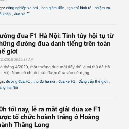
,
,
,
gs:
công nghiệp xe hơi
ban giám đốc
tạp chí kinh tế
nhiệm vụ
,
ó khăn
đua xe F1
ường đua F1 Hà Nội: Tinh túy hội tụ từ
hững đường đua danh tiếng trên toàn
hế giới
/11/2018 08:15:37 AM
o tháng 4/2020, một trường đua mới đầy thú vị tại thủ đô Hà
i, Việt Nam sẽ chính thức được đưa vào sử dụng.
,
,
,
,
gs:
đường đua F1
thủ đô hà nội
đua xe F1
đẳng cấp thế giới
ặng Hà Nội
0h tối nay, lễ ra mắt giải đua xe F1
ược tổ chức hoành tráng ở Hoàng
hành Thăng Long