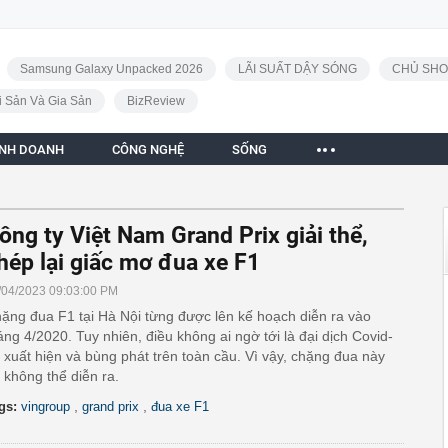
Samsung Galaxy Unpacked 2026
LÃI SUẤT DẬY SÓNG
CHỦ SHO
i Sản Và Gia Sản
BizReview
INH DOANH
CÔNG NGHỆ
SỐNG
ông ty Việt Nam Grand Prix giải thể,
hép lại giấc mơ đua xe F1
/04/2023 09:03:00 PM
ặng đua F1 tại Hà Nội từng được lên kế hoạch diễn ra vào
áng 4/2020. Tuy nhiên, điều không ai ngờ tới là đại dịch Covid-
 xuất hiện và bùng phát trên toàn cầu. Vì vậy, chặng đua này
 không thể diễn ra.
,
,
gs:
vingroup
grand prix
đua xe F1