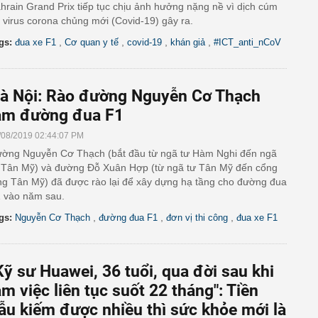
hrain Grand Prix tiếp tục chịu ảnh hưởng nặng nề vì dịch cúm
 virus corona chủng mới (Covid-19) gây ra.
,
,
,
,
gs:
đua xe F1
Cơ quan y tế
covid-19
khán giả
#ICT_anti_nCoV
à Nội: Rào đường Nguyễn Cơ Thạch
àm đường đua F1
/08/2019 02:44:07 PM
ờng Nguyễn Cơ Thạch (bắt đầu từ ngã tư Hàm Nghi đến ngã
 Tân Mỹ) và đường Đỗ Xuân Hợp (từ ngã tư Tân Mỹ đến cổng
ng Tân Mỹ) đã được rào lại để xây dựng hạ tầng cho đường đua
 vào năm sau.
,
,
,
gs:
Nguyễn Cơ Thạch
đường đua F1
đơn vị thi công
đua xe F1
Kỹ sư Huawei, 36 tuổi, qua đời sau khi
àm việc liên tục suốt 22 tháng": Tiền
ẫu kiếm được nhiều thì sức khỏe mới là