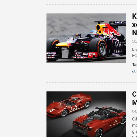
K
x
N
10
Li
F1
Ta
đu
C
M
04
Cá
mớ
gi