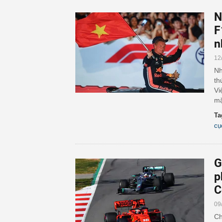
N
F
n
12
Nh
th
Vi
mặ
Ta
cụ
G
p
C
09
Ch