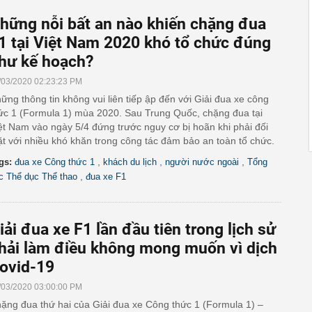
hững nỗi bất an nào khiến chặng đua
1 tại Việt Nam 2020 khó tổ chức đúng
hư kế hoạch?
/03/2020 02:23:23 PM
ững thông tin không vui liên tiếp ập đến với Giải đua xe công
ức 1 (Formula 1) mùa 2020. Sau Trung Quốc, chặng đua tại
ệt Nam vào ngày 5/4 đứng trước nguy cơ bị hoãn khi phải đối
t với nhiều khó khăn trong công tác đảm bảo an toàn tổ chức.
,
,
,
gs:
đua xe Công thức 1
khách du lịch
người nước ngoài
Tổng
,
c Thể dục Thể thao
đua xe F1
iải đua xe F1 lần đầu tiên trong lịch sử
hải làm điều không mong muốn vì dịch
ovid-19
/03/2020 03:00:00 PM
ặng đua thứ hai của Giải đua xe Công thức 1 (Formula 1) –