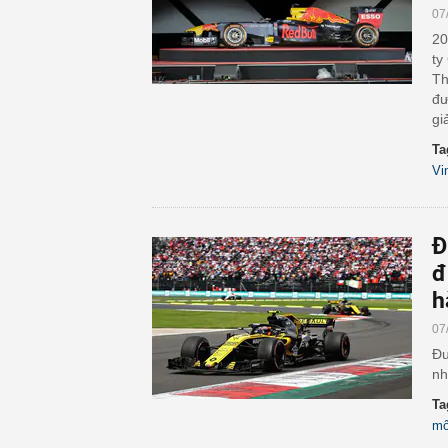
07
20
ty
Th
đư
gi
Ta
Vi
Đ
đ
h
07
Đu
nh
Ta
mố