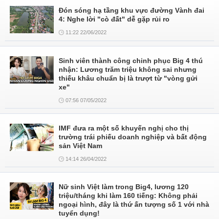
Đón sóng hạ tầng khu vực đường Vành đai
4: Nghe lời "cò đất" dễ gặp rủi ro
11:22 22/06/2022
Sinh viên thành công chinh phục Big 4 thú
nhận: Lương trăm triệu không sai nhưng
thiếu khâu chuẩn bị là trượt từ "vòng gửi
xe"
07:56 07/05/2022
IMF đưa ra một số khuyến nghị cho thị
trường trái phiếu doanh nghiệp và bất động
sản Việt Nam
14:14 26/04/2022
Nữ sinh Việt làm trong Big4, lương 120
triệu/tháng khi làm 160 tiếng: Không phải
ngoại hình, đây là thứ ấn tượng số 1 với nhà
tuyển dụng!