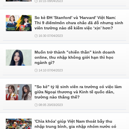
10:15 09/04/2023
So kè ĐH 'Stanford' và 'Harvard' Việt Nam:
Thi 9 điểm/môn chưa chắc đã đỗ nhưng sinh
viên trường nào dễ kiếm việc ‘xịn’ hơn?
16:30 07/04/2023
Muốn trở thành "chiến thần" kinh doanh
online, thu nhập không giới hạn thì học
ngành gì?
14:10 07/04/2023
"So kè" tỷ lệ sinh viên ra trường có việc làm
giữa Ngoại thương và Kinh tế quốc dân,
trường nào thắng thế?
08:05 20/03/2023
'Chìa khóa' giúp Việt Nam thoát bẫy thu
nhập trung bình, gia nhập nhóm nước có