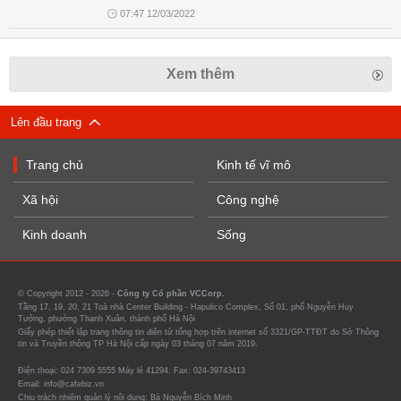
07:47 12/03/2022
Xem thêm
Lên đầu trang
Trang chủ
Kinh tế vĩ mô
Xã hội
Công nghệ
Kinh doanh
Sống
© Copyright 2012 - 2026 -
Công ty Cổ phần VCCorp.
Tầng 17, 19, 20, 21 Toà nhà Center Building - Hapulico Complex, Số 01, phố Nguyễn Huy
Tưởng, phường Thanh Xuân, thành phố Hà Nội
Giấy phép thiết lập trang thông tin điện tử tổng hợp trên internet số 3321/GP-TTĐT do Sở Thông
tin và Truyền thông TP Hà Nội cấp ngày 03 tháng 07 năm 2019.
Điện thoại: 024 7309 5555 Máy lẻ 41294. Fax: 024-39743413
Email: info@cafebiz.vn
Chịu trách nhiệm quản lý nội dung: Bà Nguyễn Bích Minh