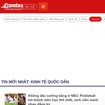
Đọc nhiều
Mới nhất
Kinh doanh
Tài chính ngân hàng
Bất động sản
Quốc tế
Sống
Special
X
TIN MỚI NHẤT: KINH TẾ QUỐC DÂN
Không đâu sướng bằng ở NEU: Pickleball
trở thành môn học thể chất, sinh viên tranh
nhau đăng ký