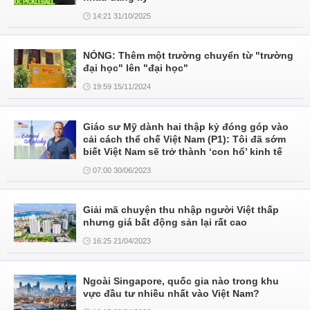
14:21 31/10/2025
NÓNG: Thêm một trường chuyển từ "trường
đại học" lên "đại học"
19:59 15/11/2024
Giáo sư Mỹ dành hai thập kỷ đóng góp vào
cải cách thể chế Việt Nam (P1): Tôi đã sớm
biết Việt Nam sẽ trở thành ‘con hổ’ kinh tế
07:00 30/06/2023
Giải mã chuyện thu nhập người Việt thấp
nhưng giá bất động sản lại rất cao
16:25 21/04/2023
Ngoài Singapore, quốc gia nào trong khu
vực đầu tư nhiều nhất vào Việt Nam?