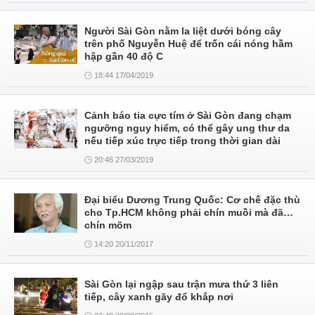
Người Sài Gòn nằm la liệt dưới bóng cây
trên phố Nguyễn Huệ để trốn cái nóng hầm
hập gần 40 độ C
18:44 17/04/2019
Cảnh báo tia cực tím ở Sài Gòn đang chạm
ngưỡng nguy hiểm, có thể gây ung thư da
nếu tiếp xúc trực tiếp trong thời gian dài
20:46 27/03/2019
Đại biểu Dương Trung Quốc: Cơ chế đặc thù
cho Tp.HCM không phải chín muồi mà đã…
chín mõm
14:20 20/11/2017
Sài Gòn lại ngập sau trận mưa thứ 3 liên
tiếp, cây xanh gãy đổ khắp nơi