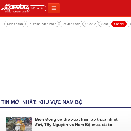
Đọc nhiều
Mới nhất
Kinh doanh
Tài chính ngân hàng
Bất động sản
Quốc tế
Sống
Special
X
TIN MỚI NHẤT: KHU VỰC NAM BỘ
Biển Đông có thể xuất hiện áp thấp nhiệt
đới, Tây Nguyên và Nam Bộ mưa rất to