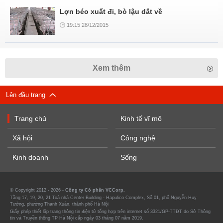
Lợn béo xuất đi, bò lậu dắt về
19:15 28/12/2015
Xem thêm
Lên đầu trang
Trang chủ
Kinh tế vĩ mô
Xã hội
Công nghệ
Kinh doanh
Sống
© Copyright 2012 - 2026 -
Công ty Cổ phần VCCorp.
Tầng 17, 19, 20, 21 Toà nhà Center Building - Hapulico Complex, Số 01, phố Nguyễn Huy
Tưởng, phường Thanh Xuân, thành phố Hà Nội
Giấy phép thiết lập trang thông tin điện tử tổng hợp trên internet số 3321/GP-TTĐT do Sở Thông
tin và Truyền thông TP Hà Nội cấp ngày 03 tháng 07 năm 2019.