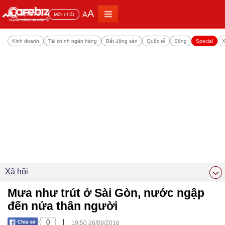
A
A
Đọc nhiều
Mới nhất
Kinh doanh
Tài chính ngân hàng
Bất động sản
Quốc tế
Sống
Special
X
Xã hội
Mưa như trút ở Sài Gòn, nước ngập
đến nửa thân người
|
0
19:50 26/09/2016