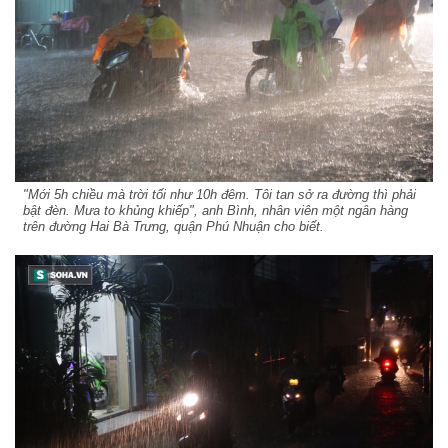
"Mới 5h chiều mà trời tối như 10h đêm. Tôi tan sở ra đường thì phải
bật đèn. Mưa to khủng khiếp", anh Bình, nhân viên một ngân hàng
trên đường Hai Bà Trưng, quận Phú Nhuận cho biết.