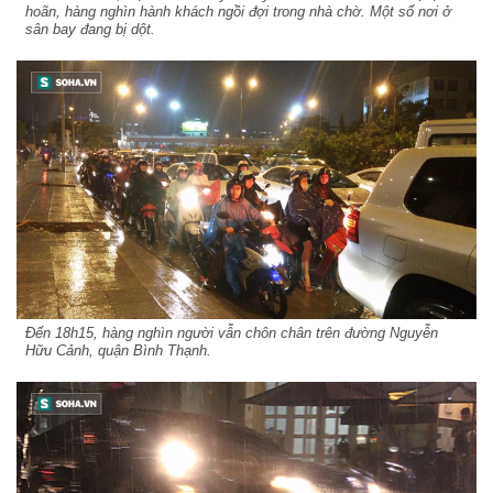
hoãn, hàng nghìn hành khách ngồi đợi trong nhà chờ. Một số nơi ở
sân bay đang bị dột.
Đến 18h15, hàng nghìn người vẫn chôn chân trên đường Nguyễn
Hữu Cảnh, quận Bình Thạnh.