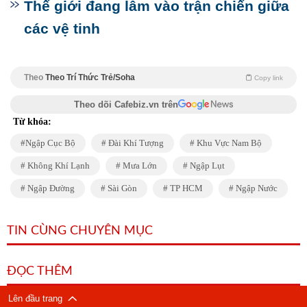
Thế giới đang lâm vào trận chiến giữa
các vệ tinh
Theo
Theo Trí Thức Trẻ/Soha
Copy link
Theo dõi Cafebiz.vn trên
Từ khóa:
Ngập Cục Bộ
Đài Khí Tượng
Khu Vực Nam Bộ
Không Khí Lạnh
Mưa Lớn
Ngập Lụt
Ngập Đường
Sài Gòn
TP HCM
Ngập Nước
TIN CÙNG CHUYÊN MỤC
ĐỌC THÊM
Lên đầu trang