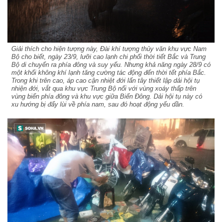
Giải thích cho hiện tượng này, Đài khí tượng thủy văn khu vực Nam
Bộ cho biết, ngày 23/9, lưỡi cao lạnh chi phối thời tiết Bắc và Trung
Bộ di chuyển ra phía đông và suy yếu. Nhưng khả năng ngày 28/9 có
một khối không khí lạnh tăng cường tác động đến thời tết phía Bắc.
Trong khi trên cao, áp cao cận nhiệt đới lấn tây thiết lập dải hội tụ
nhiện đới, vắt qua khu vực Trung Bộ nối với vùng xoáy thấp trên
vùng biển phía đông và khu vực giữa Biển Đông. Dải hội tụ này có
xu hướng bị đẩy lùi về phía nam, sau đó hoạt động yếu dần.