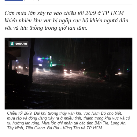
Cơn mưa lớn xảy ra vào chiều tối 26/9 ở TP HCM
khiến nhiều khu vực bị ngập cục bộ khiến người dân
vất vả lưu thông trong giờ tan tầm.
Chiều tối 26/9, Đài khí tượng thủy văn khu vực Nam Bộ cho biết,
mưa rào và dông đang xảy ra ở nhiều tỉnh, thành trong khu vực và có
xu hướng lan rộng. Mưa lớn ghi nhận tại các tỉnh Bến Tre, Long An,
Tây Ninh, Tiền Giang, Bà Rịa - Vũng Tàu và TP HCM.