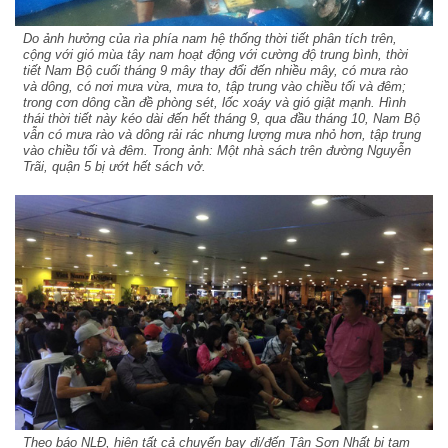
Do ảnh hưởng của rìa phía nam hệ thống thời tiết phân tích trên,
cộng với gió mùa tây nam hoạt động với cường độ trung bình, thời
tiết Nam Bộ cuối tháng 9 mây thay đổi đến nhiều mây, có mưa rào
và dông, có nơi mưa vừa, mưa to, tập trung vào chiều tối và đêm;
trong cơn dông cần đề phòng sét, lốc xoáy và gió giật mạnh. Hình
thái thời tiết này kéo dài đến hết tháng 9, qua đầu tháng 10, Nam Bộ
vẫn có mưa rào và dông rải rác nhưng lượng mưa nhỏ hơn, tập trung
vào chiều tối và đêm. Trong ảnh: Một nhà sách trên đường Nguyễn
Trãi, quận 5 bị ướt hết sách vở.
Theo báo NLĐ, hiện tất cả chuyến bay đi/đến Tân Sơn Nhất bị tạm