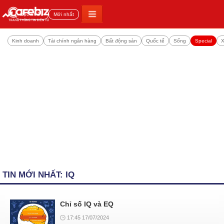
Đọc nhiều
Mới nhất
Kinh doanh
Tài chính ngân hàng
Bất động sản
Quốc tế
Sống
Special
X
TIN MỚI NHẤT: IQ
Chỉ số IQ và EQ
17:45 17/07/2024