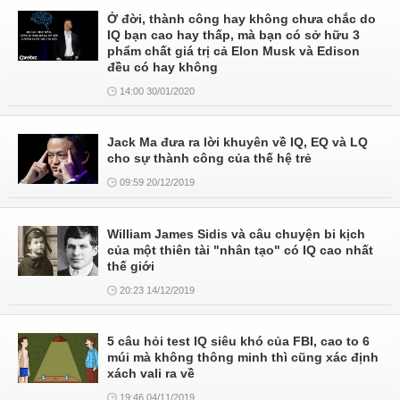
Ở đời, thành công hay không chưa chắc do
IQ bạn cao hay thấp, mà bạn có sở hữu 3
phẩm chất giá trị cả Elon Musk và Edison
đều có hay không
14:00 30/01/2020
Jack Ma đưa ra lời khuyên về IQ, EQ và LQ
cho sự thành công của thế hệ trẻ
09:59 20/12/2019
William James Sidis và câu chuyện bi kịch
của một thiên tài "nhân tạo" có IQ cao nhất
thế giới
20:23 14/12/2019
5 câu hỏi test IQ siêu khó của FBI, cao to 6
múi mà không thông minh thì cũng xác định
xách vali ra về
19:46 04/11/2019