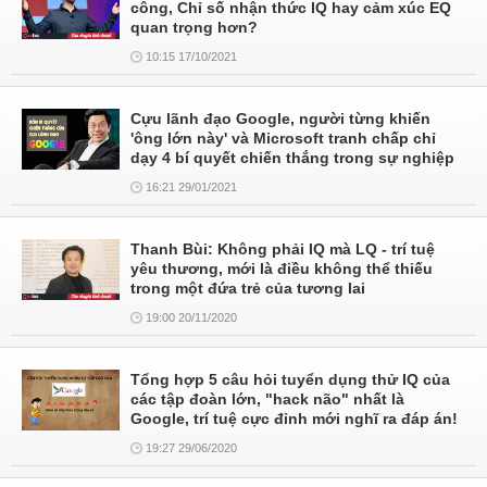
công, Chỉ số nhận thức IQ hay cảm xúc EQ
quan trọng hơn?
10:15 17/10/2021
Cựu lãnh đạo Google, người từng khiến
'ông lớn này' và Microsoft tranh chấp chỉ
dạy 4 bí quyết chiến thắng trong sự nghiệp
16:21 29/01/2021
Thanh Bùi: Không phải IQ mà LQ - trí tuệ
yêu thương, mới là điều không thể thiếu
trong một đứa trẻ của tương lai
19:00 20/11/2020
Tổng hợp 5 câu hỏi tuyển dụng thử IQ của
các tập đoàn lớn, "hack não" nhất là
Google, trí tuệ cực đỉnh mới nghĩ ra đáp án!
19:27 29/06/2020