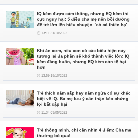
IQ kém được cảm thông, nhưng EQ kém thì
cực nguy hại: 5 điều cha mẹ nên bồi dưỡng
để trẻ lớn lên hiểu chuyện, ‘có cả thiên hạ’
13:11 31/10/2022
Khi ăn cơm, nếu con có các biểu hiện này,
tương lai đa phần sẽ khó thành việc lớn: IQ
kém đáng buồn, nhưng EQ kém còn tệ hại
hơn
13:59 18/10/2022
Trẻ thích nằm sấp hay nằm ngửa có sự khác
biệt về IQ: Ba mẹ lưu ý cẩn thận kẻo chừng
lợi bất cập hại
11:34 03/05/2022
Trẻ thông minh, chỉ cần nhìn 4 điểm: Cha mẹ
thường bỏ qua!