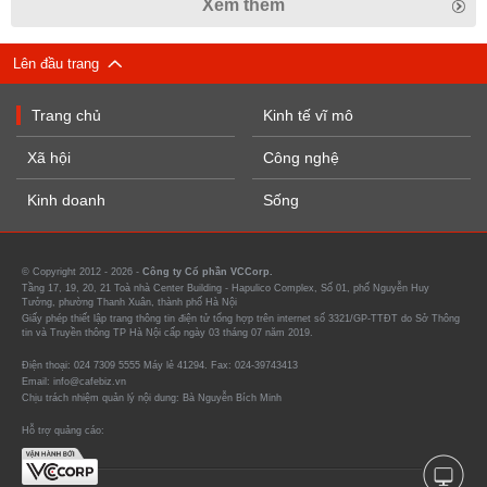
Xem thêm
Lên đầu trang
Trang chủ
Kinh tế vĩ mô
Xã hội
Công nghệ
Kinh doanh
Sống
© Copyright 2012 - 2026 -
Công ty Cổ phần VCCorp.
Tầng 17, 19, 20, 21 Toà nhà Center Building - Hapulico Complex, Số 01, phố Nguyễn Huy
Tưởng, phường Thanh Xuân, thành phố Hà Nội
Giấy phép thiết lập trang thông tin điện tử tổng hợp trên internet số 3321/GP-TTĐT do Sở Thông
tin và Truyền thông TP Hà Nội cấp ngày 03 tháng 07 năm 2019.
Điện thoại: 024 7309 5555 Máy lẻ 41294. Fax: 024-39743413
Email: info@cafebiz.vn
Chịu trách nhiệm quản lý nội dung: Bà Nguyễn Bích Minh
Hỗ trợ quảng cáo: