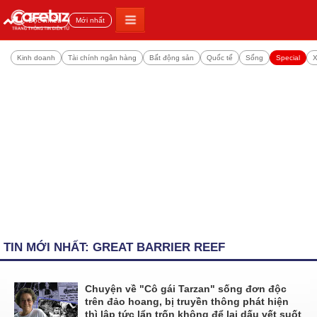
Đọc nhiều
Mới nhất
Kinh doanh
Tài chính ngân hàng
Bất động sản
Quốc tế
Sống
Special
X
TIN MỚI NHẤT: GREAT BARRIER REEF
Chuyện về "Cô gái Tarzan" sống đơn độc
trên đảo hoang, bị truyền thông phát hiện
thì lập tức lẩn trốn không để lại dấu vết suốt