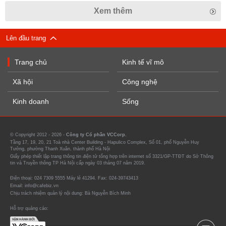
Xem thêm
Lên đầu trang
Trang chủ
Kinh tế vĩ mô
Xã hội
Công nghệ
Kinh doanh
Sống
© Copyright 2012 - 2026 -
Công ty Cổ phần VCCorp.
Tầng 17, 19, 20, 21 Toà nhà Center Building - Hapulico Complex, Số 01, phố Nguyễn Huy
Tưởng, phường Thanh Xuân, thành phố Hà Nội
Giấy phép thiết lập trang thông tin điện tử tổng hợp trên internet số 3321/GP-TTĐT do Sở Thông
tin và Truyền thông TP Hà Nội cấp ngày 03 tháng 07 năm 2019.
Điện thoại: 024 7309 5555 Máy lẻ 41294. Fax: 024-39743413
Email: info@cafebiz.vn
Chịu trách nhiệm quản lý nội dung: Bà Nguyễn Bích Minh
Hỗ trợ quảng cáo: