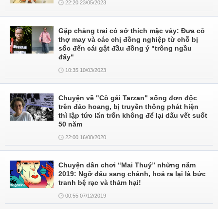
22:20 23/05/2023
Gặp chàng trai có sở thích mặc váy: Đưa cô
thợ may và các chị đồng nghiệp từ chỗ bị
sốc đến cái gật đầu đồng ý "trông ngầu
đấy"
10:35 10/03/2023
Chuyện về "Cô gái Tarzan" sống đơn độc
trên đảo hoang, bị truyền thông phát hiện
thì lập tức lẩn trốn không để lại dấu vết suốt
50 năm
22:00 16/08/2020
Chuyện dân chơi “Mai Thuý” những năm
2019: Ngỡ đâu sang chảnh, hoá ra lại là bức
tranh bệ rạc và thảm hại!
00:55 07/12/2019