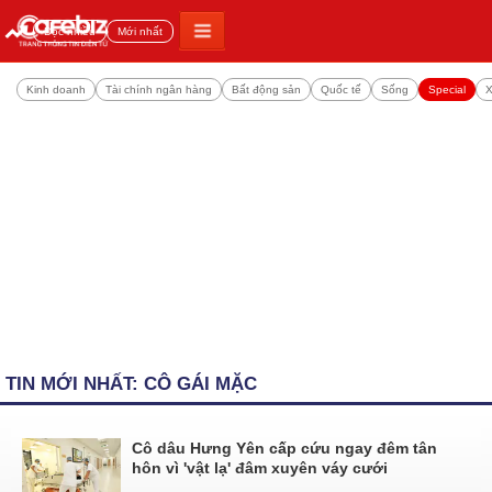
Đọc nhiều
Mới nhất
Kinh doanh
Tài chính ngân hàng
Bất động sản
Quốc tế
Sống
Special
X
TIN MỚI NHẤT: CÔ GÁI MẶC
Cô dâu Hưng Yên cấp cứu ngay đêm tân
hôn vì 'vật lạ' đâm xuyên váy cưới