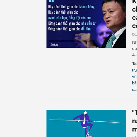
K
c
c
c
06
Nh
qu
Ja
Ta
tr
vố
bá
sá
'
n
m