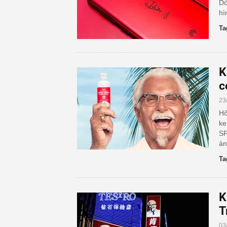
Dò
hì
Ta
K
c
23
Hô
ke
SP
án
Ta
K
T
03