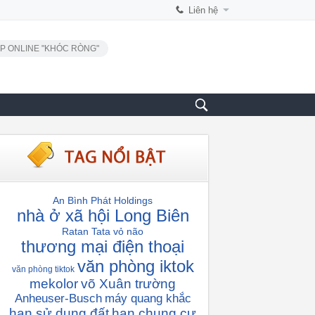
Liên hệ
P ONLINE "KHÓC RÒNG"
An Bình Phát Holdings
nhà ở xã hội Long Biên
Ratan Tata
vỏ não
thương mại điện thoại
văn phòng iktok
văn phòng tiktok
mekolor
võ Xuân trường
Anheuser-Busch
máy quang khắc
hạn sử dụng đất
hạn chung cư