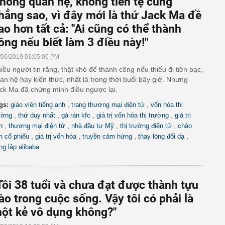
hông quan hệ, không tiền tệ cũng
hẳng sao, vì đây mới là thứ Jack Ma đề
ao hơn tất cả: "Ai cũng có thể thành
ông nếu biết làm 3 điều này!"
/06/2019 03:05:00 PM
iều người tin rằng, thật khó để thành công nếu thiếu đi tiền bạc,
an hệ hay kiến thức, nhất là trong thời buổi bây giờ. Nhưng
ck Ma đã chứng minh điều ngược lại.
,
,
gs:
giáo viên tiếng anh
trang thương mại điện tử
vốn hóa thị
,
,
,
,
ường
thứ duy nhất
gà rán kfc
giá trị vốn hóa thị trường
giá trị
,
,
,
,
n
thương mại điện tử
nhà đầu tư Mỹ
thị trường điện tử
chào
,
,
,
,
n cổ phiếu
giá trị vốn hóa
truyền cảm hứng
thay lòng đổi dạ
ng lập alibaba
'Tôi 38 tuổi và chưa đạt được thành tựu
ào trong cuộc sống. Vậy tôi có phải là
ột kẻ vô dụng không?"