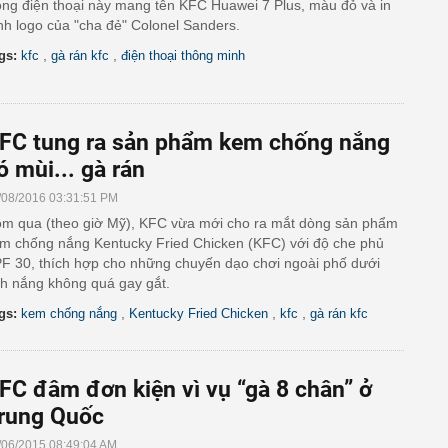
ng điện thoại này mang tên KFC Huawei 7 Plus, màu đỏ và in
nh logo của "cha đẻ" Colonel Sanders.
,
,
gs:
kfc
gà rán kfc
điện thoại thông minh
FC tung ra sản phẩm kem chống nắng
ó mùi... gà rán
/08/2016 03:31:51 PM
m qua (theo giờ Mỹ), KFC vừa mới cho ra mắt dòng sản phẩm
m chống nắng Kentucky Fried Chicken (KFC) với độ che phủ
F 30, thích hợp cho những chuyến dạo chơi ngoài phố dưới
h nắng không quá gay gắt.
,
,
,
gs:
kem chống nắng
Kentucky Fried Chicken
kfc
gà rán kfc
FC đâm đơn kiện vì vụ “gà 8 chân” ở
rung Quốc
/06/2015 08:49:04 AM