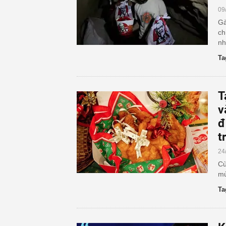
09
Gà
ch
nh
Ta
T
v
đ
t
24
Cù
mù
Ta