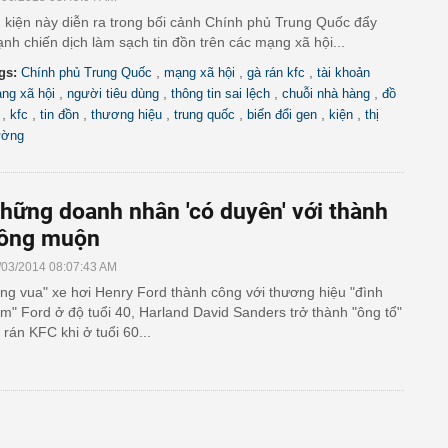
 kiện này diễn ra trong bối cảnh Chính phủ Trung Quốc đẩy
nh chiến dịch làm sạch tin đồn trên các mạng xã hội...
,
,
,
gs:
Chính phủ Trung Quốc
mạng xã hội
gà rán kfc
tài khoản
,
,
,
,
ng xã hội
người tiêu dùng
thông tin sai lệch
chuỗi nhà hàng
đồ
,
,
,
,
,
,
,
kfc
tin đồn
thương hiệu
trung quốc
biến đổi gen
kiện
thị
ường
hững doanh nhân 'có duyên' với thành
ông muộn
/03/2014 08:07:43 AM
ng vua" xe hơi Henry Ford thành công với thương hiệu "đình
m" Ford ở độ tuổi 40, Harland David Sanders trở thành "ông tổ"
 rán KFC khi ở tuổi 60...