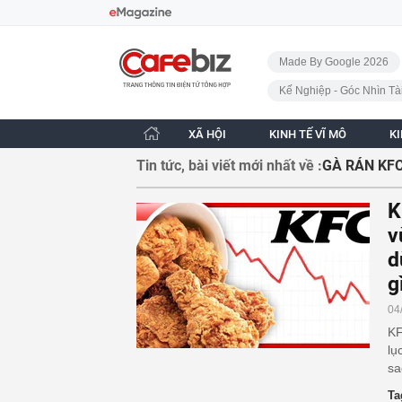
Bỏ qua điều hướng
CafeBiz - Trang chủ
Made By Google 2026
Kế Nghiệp - Góc Nhìn Tà
XÃ HỘI
KINH TẾ VĨ MÔ
K
Tin tức, bài viết mới nhất về :
GÀ RÁN KF
K
v
d
g
04
KF
lụ
sa
Ta