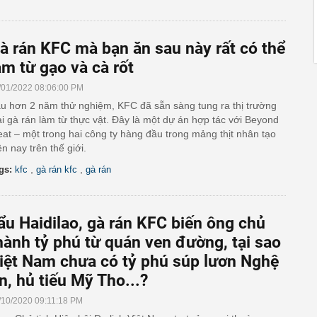
à rán KFC mà bạn ăn sau này rất có thể
àm từ gạo và cà rốt
/01/2022 08:06:00 PM
u hơn 2 năm thử nghiệm, KFC đã sẵn sàng tung ra thị trường
ại gà rán làm từ thực vật. Đây là một dự án hợp tác với Beyond
at – một trong hai công ty hàng đầu trong mảng thịt nhân tạo
ện nay trên thế giới.
,
,
gs:
kfc
gà rán kfc
gà rán
ẩu Haidilao, gà rán KFC biến ông chủ
hành tỷ phú từ quán ven đường, tại sao
iệt Nam chưa có tỷ phú súp lươn Nghệ
n, hủ tiếu Mỹ Tho...?
/10/2020 09:11:18 PM