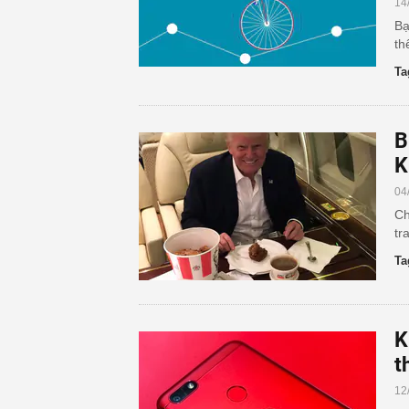
14
Bạ
th
Ta
B
K
04
Ch
tr
Ta
K
t
12