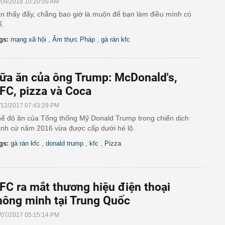
/09/2018 10:20:00 AM
n thấy đấy, chẳng bao giờ là muộn để bạn làm điều mình có
ể.
,
,
gs:
mạng xã hội
Ẩm thực Pháp
gà rán kfc
ữa ăn của ông Trump: McDonald's,
FC, pizza và Coca
/12/2017 07:43:29 PM
ế độ ăn của Tổng thống Mỹ Donald Trump trong chiến dịch
anh cử năm 2016 vừa được cấp dưới hé lộ.
,
,
,
gs:
gà rán kfc
donald trump
kfc
Pizza
FC ra mắt thương hiệu điện thoại
hông minh tại Trung Quốc
/07/2017 05:15:14 PM