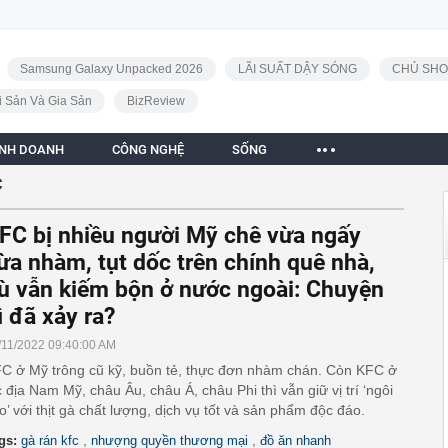
Samsung Galaxy Unpacked 2026
LÃI SUẤT DẬY SÓNG
CHỦ SHO
i Sản Và Gia Sản
BizReview
INH DOANH
CÔNG NGHỆ
SỐNG
C
FC bị nhiều người Mỹ chê vừa ngấy
ừa nhàm, tụt dốc trên chính quê nhà,
ù vẫn kiếm bộn ở nước ngoài: Chuyện
ì đã xảy ra?
/11/2022 09:40:00 AM
C ở Mỹ trông cũ kỹ, buồn tẻ, thực đơn nhàm chán. Còn KFC ở
c địa Nam Mỹ, châu Âu, châu Á, châu Phi thì vẫn giữ vị trí ‘ngôi
o’ với thịt gà chất lượng, dịch vụ tốt và sản phẩm độc đáo.
,
,
gs:
gà rán kfc
nhượng quyền thương mại
đồ ăn nhanh