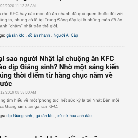
/02/2020 11:12:35 AM
 rán KFC hay các món đồ ăn nhanh đã quá quen thuộc đối với
úng ta, nhưng có lẽ tại Trung Đông đây lại là những món đồ ăn
anh "chậm" nhất trên thế giới.
,
,
gs:
gà rán kfc
đồ ăn nhanh
Người Ai Cập
ại sao người Nhật lại chuộng ăn KFC
ào dịp Giáng sinh? Nhờ một sáng kiến
úng thời điểm từ hàng chục năm về
rước
/12/2019 08:58:00 AM
ng tìm hiểu về một 'phong tục' hết sức kỳ lạ tại Nhật Bản mỗi
a Giáng sinh: ăn gà rán KFC.
,
,
gs:
dịp Giáng sinh
gà rán kfc
xứ sở hoa anh đào