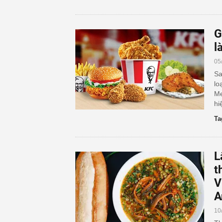
G
l
05
Sa
lo
Me
hi
Ta
L
t
V
A
10