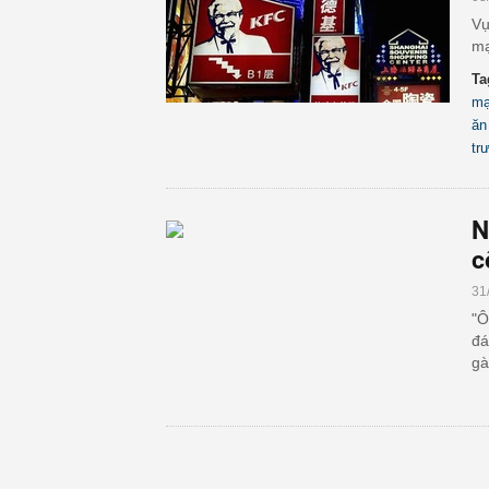
Vụ
mạ
Ta
mạ
ăn
tr
N
c
31
"Ô
đá
gà