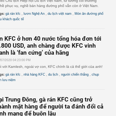
eo Chủ tịch Hiệp hội Du lịch Việt Nam, tư tưởng coi thường
hề phục vụ, nghề bán hàng đường phố vẫn còn ở Việt Nam.
,
,
,
gs:
gà rán kfc
lươn Nghệ An
du lịch việt nam
Món ăn đường phố
u khách quốc tế
n KFC ở hơn 40 nước tổng hóa đơn tới
.800 USD, anh chàng được KFC vinh
anh là ‘fan cứng’ của hãng
/07/2020 04:23:00 PM
i với Kamlesh, ngoài vợ con, KFC chính là cả thế giới của anh!
,
,
,
,
gs:
gà rán kfc
nhà hàng KFC
du lịch
người chiến thắng
chụp
h lưu niệm
ại Trung Đông, gà rán KFC cũng trở
hành mặt hàng để người ta đánh đổi cả
ính mạng để buôn lậu