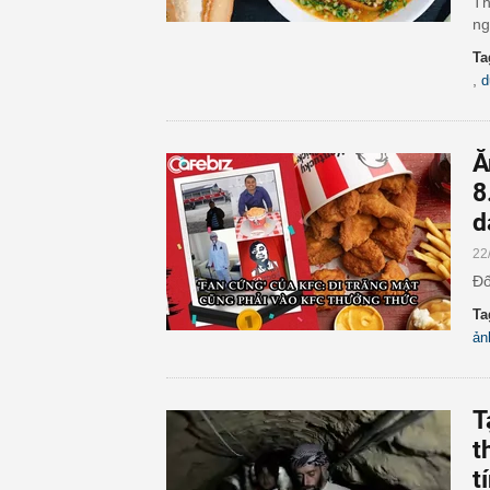
Th
ng
Ta
,
d
Ă
8
d
22
Đố
Ta
ản
T
t
t