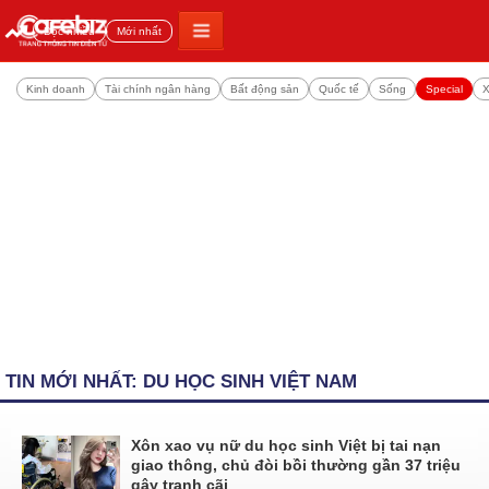
Đọc nhiều
Mới nhất
Kinh doanh
Tài chính ngân hàng
Bất động sản
Quốc tế
Sống
Special
X
TIN MỚI NHẤT: DU HỌC SINH VIỆT NAM
Xôn xao vụ nữ du học sinh Việt bị tai nạn
giao thông, chủ đòi bồi thường gần 37 triệu
gây tranh cãi