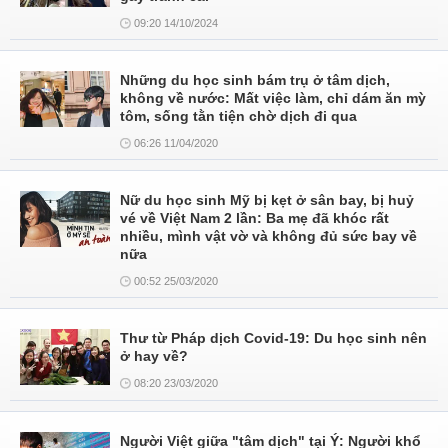
09:20 14/10/2024
Những du học sinh bám trụ ở tâm dịch,
không về nước: Mất việc làm, chỉ dám ăn mỳ
tôm, sống tằn tiện chờ dịch đi qua
06:26 11/04/2020
Nữ du học sinh Mỹ bị kẹt ở sân bay, bị huỷ
vé về Việt Nam 2 lần: Ba mẹ đã khóc rất
nhiều, mình vật vờ và không đủ sức bay về
nữa
00:52 25/03/2020
Thư từ Pháp dịch Covid-19: Du học sinh nên
ở hay về?
08:20 23/03/2020
Người Việt giữa "tâm dịch" tại Ý: Người khổ