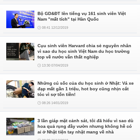
Bộ GD&ĐT lên tiếng vụ 161 sinh viên Việt
Nam "mất tích" tại Hàn Quốc
08:41 12/12/2019
Cụu sinh viên Harvard chia sẻ nguyên nhân
vì sao du học sinh Việt Nam du học trường
top về nước vẫn thất nghiệp
13:30 07/04/2019
Những cú sốc của du học sinh ở Nhật: Vá xe
đạp mất gần 1 triệu, hot boy cũng nhịn cắt
tóc vì sợ tốn tiền!
08:26 14/01/2019
3 lần giáp mặt cảnh sát, tôi đã hiểu vì sao dù
hoa quả rụng đầy vườn nhưng không hề có
ai ở Nhật tiện tay nhặt mang về nhà