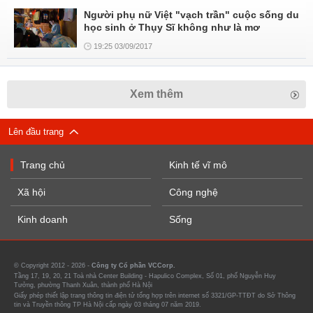
Người phụ nữ Việt "vạch trần" cuộc sống du
học sinh ở Thụy Sĩ không như là mơ
19:25 03/09/2017
Xem thêm
Lên đầu trang
Trang chủ
Kinh tế vĩ mô
Xã hội
Công nghệ
Kinh doanh
Sống
© Copyright 2012 - 2026 -
Công ty Cổ phần VCCorp.
Tầng 17, 19, 20, 21 Toà nhà Center Building - Hapulico Complex, Số 01, phố Nguyễn Huy
Tưởng, phường Thanh Xuân, thành phố Hà Nội
Giấy phép thiết lập trang thông tin điện tử tổng hợp trên internet số 3321/GP-TTĐT do Sở Thông
tin và Truyền thông TP Hà Nội cấp ngày 03 tháng 07 năm 2019.