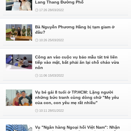
Lang Thang Đường Phố
17:26 28/03/2022
Bà Nguyễn Phương Hằng bị tạm giam ở
đâu?
10:26 25/03/2022
Công an vào cuộc vụ bảo mẫu tát trẻ liên
tiếp vào mặt, bắt phải ăn lại chỗ cháo vừa
nôn
11:06 15/03/2022
Vụ bé gái 8 tuổi ở TP.HCM: Lặng người
những bức tranh cùng dòng chữ "Mẹ yêu
của con, con yêu mẹ rất nhiều"
10:11 28/01/2022
Vụ "Ngân hàng Ngoại hối Việt Nam": Nhận