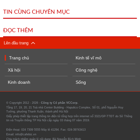
TIN CÙNG CHUYÊN MỤC
ĐỌC THÊM
Lên đầu trang
Trang chủ
Kinh tế vĩ mô
Xã hội
Công nghệ
Kinh doanh
Sống
© Copyright 2012 - 2026 -
Công ty Cổ phần VCCorp.
Tầng 17, 19, 20, 21 Toà nhà Center Building - Hapulico Complex, Số 01, phố Nguyễn Huy
Tưởng, phường Thanh Xuân, thành phố Hà Nội
Giấy phép thiết lập trang thông tin điện tử tổng hợp trên internet số 3321/GP-TTĐT do Sở Thông
tin và Truyền thông TP Hà Nội cấp ngày 03 tháng 07 năm 2019.
Điện thoại: 024 7309 5555 Máy lẻ 41294. Fax: 024-39743413
Email: info@cafebiz.vn
Chịu trách nhiệm quản lý nội dung: Bà Nguyễn Bích Minh