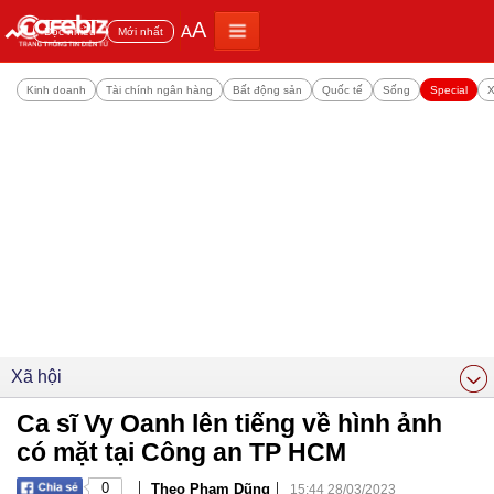
A
A
Đọc nhiều
Mới nhất
Kinh doanh
Tài chính ngân hàng
Bất động sản
Quốc tế
Sống
Special
X
Xã hội
Ca sĩ Vy Oanh lên tiếng về hình ảnh
có mặt tại Công an TP HCM
|
|
0
Theo Phạm Dũng
15:44 28/03/2023