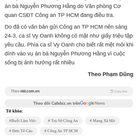
án bà Nguyễn Phương Hằng do Văn phòng Cơ
quan CSĐT Công an TP HCM đang điều tra.
Do đã có văn bản gửi Công an TP HCM nên sáng
24-3, ca sĩ Vy Oanh không có mặt như giấy triệu tập
yêu cầu. Phía ca sĩ Vy Oanh cho biết rất mệt mỏi khi
dính vào vụ án bà Nguyễn Phương Hằng vì cuộc
sống bị ảnh hưởng rất nhiều
Theo Phạm Dũng
Theo
nld.com.vn
Copy link
Theo dõi Cafebiz.vn trên
Từ khóa:
Buổi Làm Việc
Trụ Sở Công An
Mạng Xã Hội
Đơn Tố Cáo
Công An TP HCM