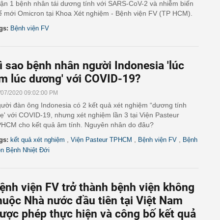
ận 1 bệnh nhân tái dương tính với SARS-CoV-2 và nhiễm biến
ể mới Omicron tại Khoa Xét nghiệm - Bệnh viện FV (TP HCM).
gs:
Bệnh viện FV
ì sao bệnh nhân người Indonesia 'lúc
m lúc dương' với COVID-19?
/07/2020 09:02:00 PM
ười đàn ông Indonesia có 2 kết quả xét nghiệm “dương tính
ẹ' với COVID-19, nhưng xét nghiệm lần 3 tại Viện Pasteur
HCM cho kết quả âm tính. Nguyên nhân do đâu?
,
,
,
gs:
kết quả xét nghiệm
Viện Pasteur TPHCM
Bệnh viện FV
Bệnh
ện Bệnh Nhiệt Đới
ệnh viện FV trở thành bệnh viện không
huộc Nhà nước đầu tiên tại Việt Nam
ược phép thực hiện và công bố kết quả