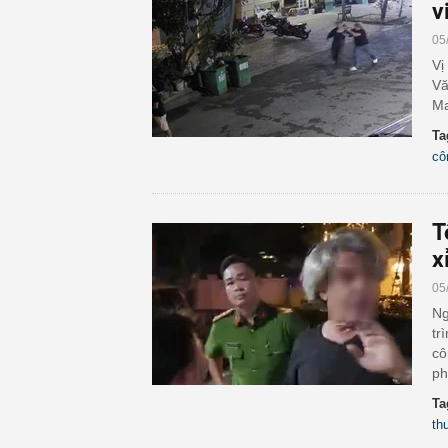
v
05
Vị
Vă
Ma
Ta
cô
T
x
05
Ng
tr
cô
ph
Ta
th