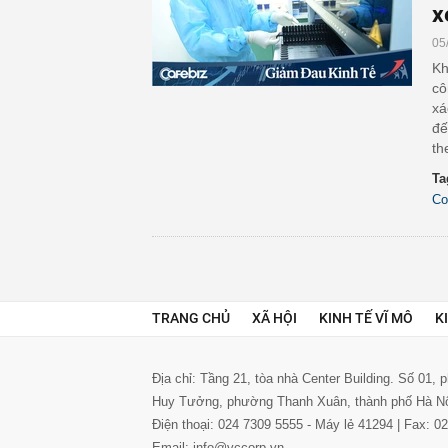
x
05
Kh
cô
xá
đế
th
Ta
Co
TRANG CHỦ
XÃ HỘI
KINH TẾ VĨ MÔ
K
Địa chỉ: Tầng 21, tòa nhà Center Building. Số 01,
Huy Tưởng, phường Thanh Xuân, thành phố Hà N
Điện thoại: 024 7309 5555 - Máy lẻ 41294 | Fax: 
Email: info@vccorp.vn