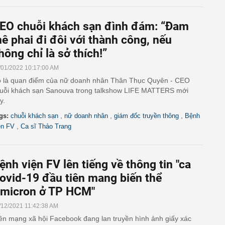
EO chuỗi khách sạn đình đám: “Đam
ê phai đi đôi với thành công, nếu
hông chỉ là sở thích!”
/01/2022 10:17:00 AM
 là quan điểm của nữ doanh nhân Thân Thục Quyên - CEO
uỗi khách sạn Sanouva trong talkshow LIFE MATTERS mới
y.
,
,
,
gs:
chuỗi khách sạn
nữ doanh nhân
giám đốc truyền thông
Bệnh
,
ện FV
Ca sĩ Thảo Trang
ệnh viện FV lên tiếng về thông tin "ca
ovid-19 đầu tiên mang biến thể
micron ở TP HCM"
/12/2021 11:42:38 AM
ên mạng xã hội Facebook đang lan truyền hình ảnh giấy xác