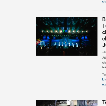
ch
B
T
c
c
J
11
20
ch
tr
Ta
kh
ng
T