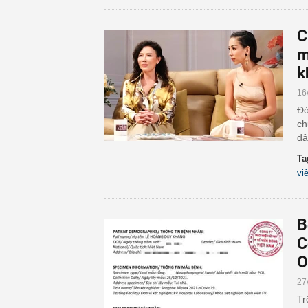
C
m
k
16
Đó
ch
đâ
Ta
vi
B
C
O
27
Tr