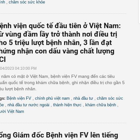
,
ính
chăm sóc sức khỏe
ệnh viện quốc tế đầu tiên ở Việt Nam:
ừ vùng đầm lầy trở thành nơi điều trị
ho 5 triệu lượt bệnh nhân, 3 lần đạt
hứng nhận con dấu vàng chất lượng
CI
/04/2023 04:10:00 PM
 năm có mặt ở Việt Nam, bệnh viện FV mang đến các tiêu
uẩn quốc tế trong khám chữa bệnh, ghi nhận điều trị cho gần 5
iệu lượt bệnh nhân.
,
,
,
gs:
Bệnh viện FV
chính phủ việt nam
nhà đầu tư
chăm sóc sức
,
,
,
,
ỏe
nhà đầu tư nước ngoài
thành hiện thực
khám chữa bệnh
ười Việt Nam
ổng Giám đốc Bệnh viện FV lên tiếng