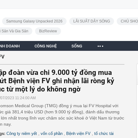
Samsung Galaxy Unpacked 2026
LÃI SUẤT DẬY SÓNG
CHỦ SHO
i Sản Và Gia Sản
BizReview
INH DOANH
CÔNG NGHỆ
SỐNG
FV
ập đoàn vừa chi 9.000 tỷ đồng mua
ứt Bệnh viện FV ghi nhận lãi ròng kỷ
ục từ một lý do không ngờ
/07/2023 11:24:00 AM
omson Medical Group (TMG) đồng ý mua lại FV Hospital với
c giá 381,4 triệu USD (hơn 9.000 tỷ đồng), đánh dấu thương
 lớn nhất trong lĩnh vực chăm sóc sức khoẻ ở Việt Nam từ trước
n nay.
,
,
,
gs:
Công ty niêm yết
vốn cổ phần
Bệnh viện FV
tổ chức tài