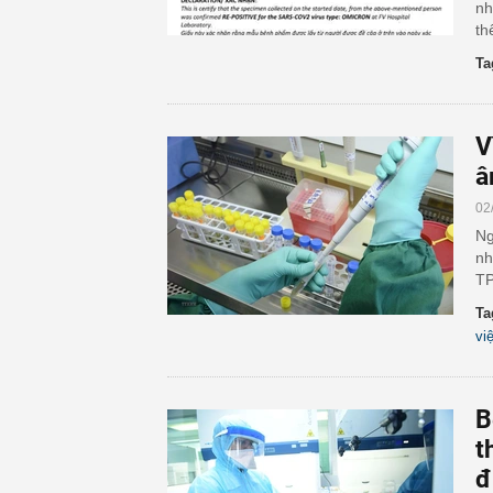
nh
th
Ta
V
â
02
Ng
nh
TP
Ta
vi
B
t
đ