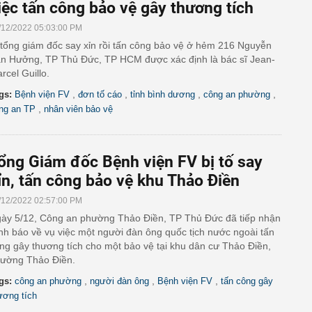
iệc tấn công bảo vệ gây thương tích
/12/2022 05:03:00 PM
 tổng giám đốc say xỉn rồi tấn công bảo vệ ở hẻm 216 Nguyễn
n Hưởng, TP Thủ Đức, TP HCM được xác định là bác sĩ Jean-
rcel Guillo.
,
,
,
,
gs:
Bệnh viện FV
đơn tố cáo
tỉnh bình dương
công an phường
,
ng an TP
nhân viên bảo vệ
ổng Giám đốc Bệnh viện FV bị tố say
ỉn, tấn công bảo vệ khu Thảo Điền
/12/2022 02:57:00 PM
ày 5/12, Công an phường Thảo Điền, TP Thủ Đức đã tiếp nhận
ình báo về vụ việc một người đàn ông quốc tịch nước ngoài tấn
ng gây thương tích cho một bảo vệ tại khu dân cư Thảo Điền,
ường Thảo Điền.
,
,
,
gs:
công an phường
người đàn ông
Bệnh viện FV
tấn công gây
ương tích