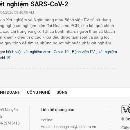
ét nghiệm SARS-CoV-2
/04/2020 09:46:00 AM
oa Xét nghiệm và Ngân hàng máu Bệnh viện FV sẽ sử dụng
ng nghệ xét nghiệm hiện đại Realtime PCR, cho kết quả chính
c cao chỉ trong vài giờ. Tất cả bệnh nhân, người thân và khách
n khám - điều trị ở các khoa đều được tầm soát và sàng lọc
eo quy trình để tìm ra những người bắt buộc phải xét nghiệm.
,
,
gs:
bệnh viện xét nghiệm được Covid-19
Bệnh viện FV
xét nghiệm
vid-19
INH DOANH
CÔNG NGHỆ
SỐNG
Liên hệ quảng cáo
 phố Nguyễn
ội
© Co
Hotline:
024-39743413
Email:
doanhnghiep@admicro.vn
Giấy 