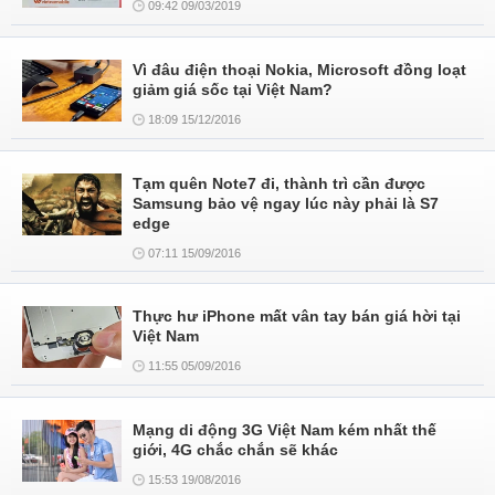
09:42 09/03/2019
Vì đâu điện thoại Nokia, Microsoft đồng loạt
giảm giá sốc tại Việt Nam?
18:09 15/12/2016
Tạm quên Note7 đi, thành trì cần được
Samsung bảo vệ ngay lúc này phải là S7
edge
07:11 15/09/2016
Thực hư iPhone mất vân tay bán giá hời tại
Việt Nam
11:55 05/09/2016
Mạng di động 3G Việt Nam kém nhất thế
giới, 4G chắc chắn sẽ khác
15:53 19/08/2016