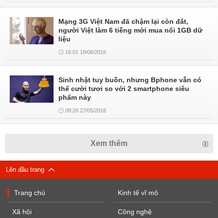
Mạng 3G Việt Nam đã chậm lại còn đắt,
người Việt làm 6 tiếng mới mua nổi 1GB dữ
liệu
16:01 18/08/2016
Sinh nhật tuy buồn, nhưng Bphone vẫn có
thể cười tươi so với 2 smartphone siêu
phẩm này
08:26 27/05/2016
Xem thêm
Lên đầu trang
Trang chủ
Kinh tế vĩ mô
Xã hội
Công nghệ