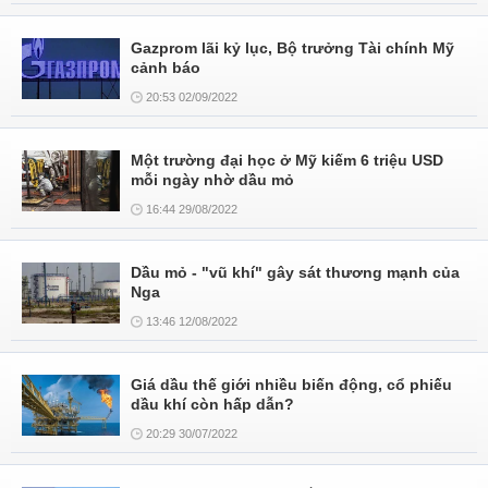
Gazprom lãi kỷ lục, Bộ trưởng Tài chính Mỹ
cảnh báo
20:53 02/09/2022
Một trường đại học ở Mỹ kiếm 6 triệu USD
mỗi ngày nhờ dầu mỏ
16:44 29/08/2022
Dầu mỏ - "vũ khí" gây sát thương mạnh của
Nga
13:46 12/08/2022
Giá dầu thế giới nhiều biến động, cổ phiếu
dầu khí còn hấp dẫn?
20:29 30/07/2022