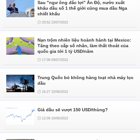
Sau "ngư ông đắc lợi" Ấn Độ, nước xuất
khẩu dầu số 1 thế giới cũng mua dầu Nga
chiết khấu
20:52 23/07/2022
Nạn trộm nhiên liệu hoành hành tại Mexico:
Tăng theo cấp số nhân, làm thất thoát của
quốc gia tới 1 tỷ USD/năm
17:08 09/07/2022
Trung Quốc bỏ không hàng loạt nhà máy lọc
dầu
16:27 22/06/2022
Giá dầu sẽ vượt 150 USD/thùng?
12:09 19/06/2022