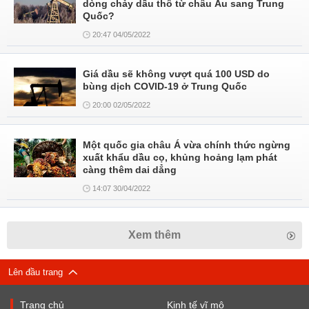
dòng chảy dầu thô từ châu Âu sang Trung
Quốc?
20:47 04/05/2022
Giá dầu sẽ không vượt quá 100 USD do
bùng dịch COVID-19 ở Trung Quốc
20:00 02/05/2022
Một quốc gia châu Á vừa chính thức ngừng
xuất khẩu dầu cọ, khủng hoảng lạm phát
càng thêm dai dẳng
14:07 30/04/2022
Xem thêm
Lên đầu trang
Trang chủ
Kinh tế vĩ mô