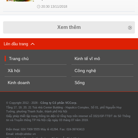
20:30 13/11/2018
Xem thêm
Lên đầu trang
Trang chủ
Kinh tế vĩ mô
Xã hội
Công nghệ
Kinh doanh
Sống
© Copyright 2012 - 2026 -
Công ty Cổ phần VCCorp.
Tầng 17, 19, 20, 21 Toà nhà Center Building - Hapulico Complex, Số 01, phố Nguyễn Huy
Tưởng, phường Thanh Xuân, thành phố Hà Nội
Giấy phép thiết lập trang thông tin điện tử tổng hợp trên internet số 3321/GP-TTĐT do Sở Thông
tin và Truyền thông TP Hà Nội cấp ngày 03 tháng 07 năm 2019.
Điện thoại: 024 7309 5555 Máy lẻ 41294. Fax: 024-39743413
Email: info@cafebiz.vn