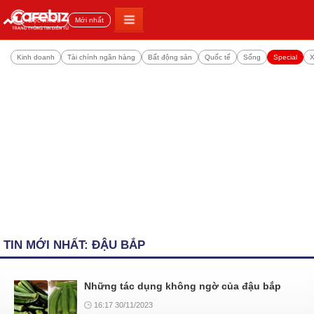
Đọc nhiều
Mới nhất
Kinh doanh
Tài chính ngân hàng
Bất động sản
Quốc tế
Sống
Special
X
TIN MỚI NHẤT: ĐẬU BẮP
Những tác dụng không ngờ của đậu bắp
16:17 30/11/2023