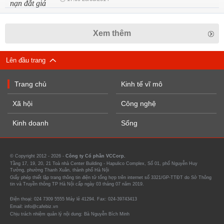
Xem thêm
Lên đầu trang
Trang chủ
Kinh tế vĩ mô
Xã hội
Công nghệ
Kinh doanh
Sống
© Copyright 2012 - 2026 -
Công ty Cổ phần VCCorp.
Tầng 17, 19, 20, 21 Toà nhà Center Building - Hapulico Complex, Số 01, phố Nguyễn Huy
Tưởng, phường Thanh Xuân, thành phố Hà Nội
Giấy phép thiết lập trang thông tin điện tử tổng hợp trên internet số 3321/GP-TTĐT do Sở Thông
tin và Truyền thông TP Hà Nội cấp ngày 03 tháng 07 năm 2019.
Điện thoại: 024 7309 5555 Máy lẻ 41294. Fax: 024-39743413
Email: info@cafebiz.vn
Chịu trách nhiệm quản lý nội dung: Bà Nguyễn Bích Minh