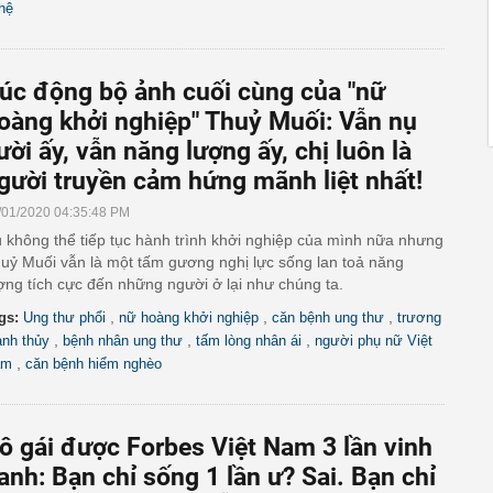
hệ
úc động bộ ảnh cuối cùng của "nữ
oàng khởi nghiệp" Thuỷ Muối: Vẫn nụ
ười ấy, vẫn năng lượng ấy, chị luôn là
gười truyền cảm hứng mãnh liệt nhất!
/01/2020 04:35:48 PM
 không thể tiếp tục hành trình khởi nghiệp của mình nữa nhưng
uỷ Muối vẫn là một tấm gương nghị lực sống lan toả năng
ợng tích cực đến những người ở lại như chúng ta.
,
,
,
gs:
Ung thư phổi
nữ hoàng khởi nghiệp
căn bệnh ung thư
trương
,
,
,
anh thủy
bệnh nhân ung thư
tấm lòng nhân ái
người phụ nữ Việt
,
am
căn bệnh hiểm nghèo
ô gái được Forbes Việt Nam 3 lần vinh
anh: Bạn chỉ sống 1 lần ư? Sai. Bạn chỉ