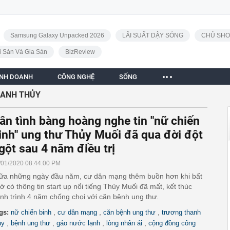
Samsung Galaxy Unpacked 2026
LÃI SUẤT DẬY SÓNG
CHỦ SHO
i Sản Và Gia Sản
BizReview
INH DOANH
CÔNG NGHỆ
SỐNG
ANH THỦY
ân tình bàng hoàng nghe tin "nữ chiến
inh" ung thư Thủy Muối đã qua đời đột
gột sau 4 năm điều trị
/01/2020 08:44:00 PM
ữa những ngày đầu năm, cư dân mạng thêm buồn hơn khi bất
ờ có thông tin start up nổi tiếng Thủy Muối đã mất, kết thúc
nh trình 4 năm chống chọi với căn bệnh ung thư.
,
,
,
gs:
nữ chiến binh
cư dân mạng
căn bệnh ung thư
trương thanh
,
,
,
,
ủy
bệnh ung thư
gáo nước lạnh
lòng nhân ái
cộng đồng công