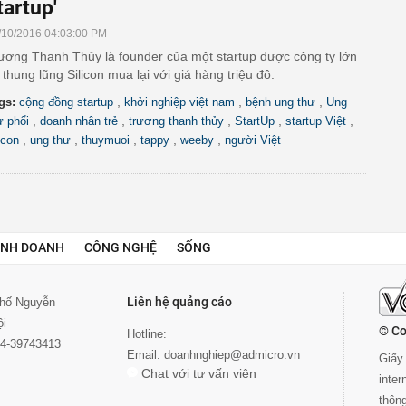
tartup'
/10/2016 04:03:00 PM
ương Thanh Thủy là founder của một startup được công ty lớn
i thung lũng Silicon mua lại với giá hàng triệu đô.
,
,
,
gs:
cộng đồng startup
khởi nghiệp việt nam
bệnh ung thư
Ung
,
,
,
,
,
ư phổi
doanh nhân trẻ
trương thanh thủy
StartUp
startup Việt
,
,
,
,
,
icon
ung thư
thuymuoi
tappy
weeby
người Việt
INH DOANH
CÔNG NGHỆ
SỐNG
Liên hệ quảng cáo
 phố Nguyễn
ội
© Co
Hotline:
024-39743413
Email:
doanhnghiep@admicro.vn
Giấy 
Chat với tư vấn viên
inte
thôn