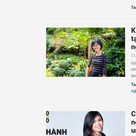
Ta
K
t
n
21
Vớ
nh
qu
Ta
ng
C
n
u