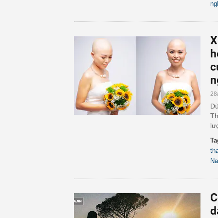
ng
X
h
c
n
28
Dù
Th
lư
Ta
th
N
C
d