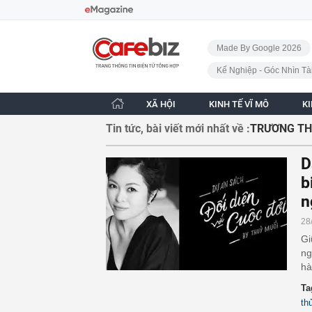
Bỏ qua điều hướng
CafeBiz - Trang chủ
Made By Google 2026
Kế Nghiệp - Góc Nhìn Tà
XÃ HỘI
KINH TẾ VĨ MÔ
K
Tin tức, bài viết mới nhất về :
TRƯƠNG TH
D
b
n
28
Gi
ng
hà
Ta
th