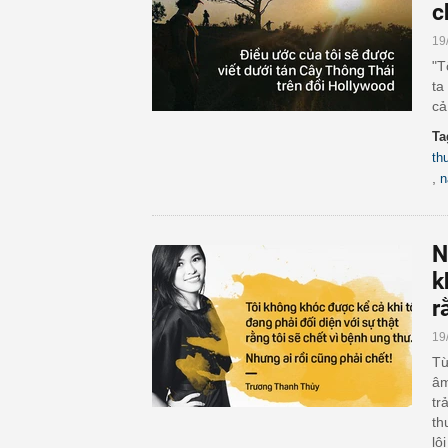
c
19
"T
ta
cả
Ta
th
,
n
N
k
r
19
Từ
âm
tr
th
lô