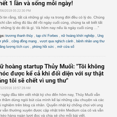
hết 1 lần và sống mỗi ngày!
/06/2019 05:22:30 PM
ôi tin rằng, tất cả những gì xảy ra trong đời đều có lý do. Chúng
 chỉ cần sống đủ lâu để rồi ngày cuối cùng, chúng ta sẽ biết tất
 những lý do đó là gì. Và hôm nay nếu là ngày cuối cùng …"
,
,
,
gs:
trương thanh thủy
tạp chí Forbes
nữ hoàng khởi nghiệp
Ung
,
,
,
ư phổi
cộng đồng mạng
vượt qua nghịch cảnh
bệnh nhân ung thư
,
,
ăng lượng tích cực
phòng hồi sức
mở cửa sổ
ữ hoàng startup Thủy Muối: "Tôi không
hóc được kể cả khi đối diện với sự thật
ằng tôi sẽ chết vì ung thư"
/12/2016 10:57:28 AM
 ngày đầu tiên viết nhật ký cho đến hôm nay, Thủy Muối vẫn
 thầm dùng ngòi bút của mình kể lại những câu chuyện và các
ải nghiệm trên blog cá nhân. Quyển nhật ký chống chọi với ung
ư vẫn thường xuyên được cập nhật trên Medium của cô và vẫn
i kéo hàng ngàn lượt đọc và chia sẻ cho mỗi bài viết.