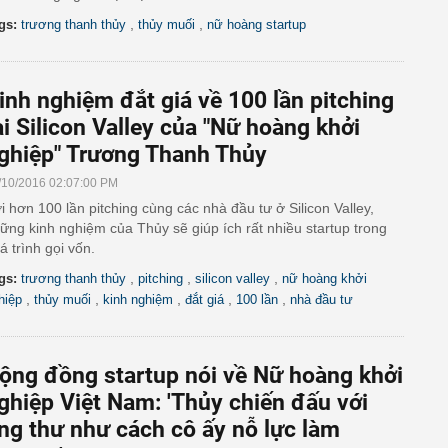
,
,
gs:
trương thanh thủy
thủy muối
nữ hoàng startup
inh nghiệm đắt giá về 100 lần pitching
ại Silicon Valley của "Nữ hoàng khởi
ghiệp" Trương Thanh Thủy
/10/2016 02:07:00 PM
i hơn 100 lần pitching cùng các nhà đầu tư ở Silicon Valley,
ững kinh nghiệm của Thủy sẽ giúp ích rất nhiều startup trong
á trình gọi vốn.
,
,
,
gs:
trương thanh thủy
pitching
silicon valley
nữ hoàng khởi
,
,
,
,
,
hiệp
thủy muối
kinh nghiệm
đắt giá
100 lần
nhà đầu tư
ộng đồng startup nói về Nữ hoàng khởi
ghiệp Việt Nam: 'Thủy chiến đấu với
ng thư như cách cô ấy nỗ lực làm