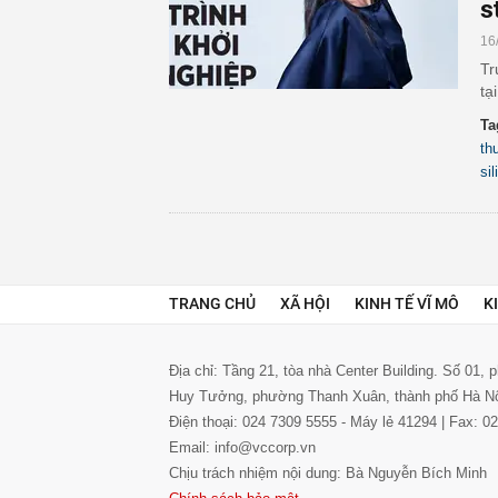
s
16
Tr
tạ
Ta
th
sil
TRANG CHỦ
XÃ HỘI
KINH TẾ VĨ MÔ
K
Địa chỉ: Tầng 21, tòa nhà Center Building. Số 01,
Huy Tưởng, phường Thanh Xuân, thành phố Hà N
Điện thoại: 024 7309 5555 - Máy lẻ 41294 | Fax: 
Email: info@vccorp.vn
Chịu trách nhiệm nội dung: Bà Nguyễn Bích Minh