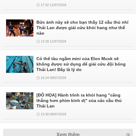
17:32 11/07/2018
Bức ảnh này sẽ cho bạn thấy 12 cầu thủ nhí
Thái Lan được giải cứu khỏi hang như thế
nào
13:28 11/07/2018
Có thể tàu ngầm mini của Elon Musk sẽ
không được sử dụng để giải cứu đội bóng
Thái Lan! Đây là lý do
16:24 09/07/2018
[ĐỒ HỌA] Hành trình ra khỏi hang "căng
thẳng hơn phim kinh dị" của các cầu thủ
Thái Lan
13:30 09/07/2018
Xem thêm