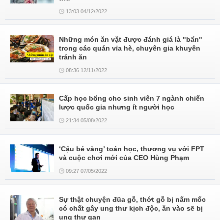
13:03 04/12/2022
Những món ăn vặt được đánh giá là "bẩn"
trong các quán vỉa hè, chuyên gia khuyên
tránh ăn
08:36 12/11/2022
Cấp học bổng cho sinh viên 7 ngành chiến
lược quốc gia nhưng ít người học
21:34 05/08/2022
‘Cậu bé vàng’ toán học, thương vụ với FPT
và cuộc chơi mới của CEO Hùng Phạm
09:27 07/05/2022
Sự thật chuyện đũa gỗ, thớt gỗ bị nấm mốc
có chất gây ung thư kịch độc, ăn vào sẽ bị
ung thư gan