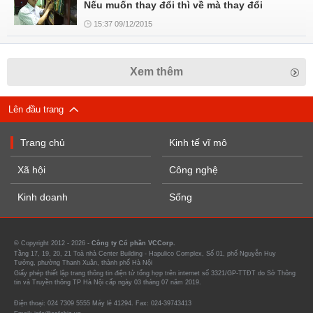
Nếu muốn thay đổi thì về mà thay đổi
15:37 09/12/2015
Xem thêm
Lên đầu trang
Trang chủ
Kinh tế vĩ mô
Xã hội
Công nghệ
Kinh doanh
Sống
© Copyright 2012 - 2026 -
Công ty Cổ phần VCCorp.
Tầng 17, 19, 20, 21 Toà nhà Center Building - Hapulico Complex, Số 01, phố Nguyễn Huy
Tưởng, phường Thanh Xuân, thành phố Hà Nội
Giấy phép thiết lập trang thông tin điện tử tổng hợp trên internet số 3321/GP-TTĐT do Sở Thông
tin và Truyền thông TP Hà Nội cấp ngày 03 tháng 07 năm 2019.
Điện thoại: 024 7309 5555 Máy lẻ 41294. Fax: 024-39743413