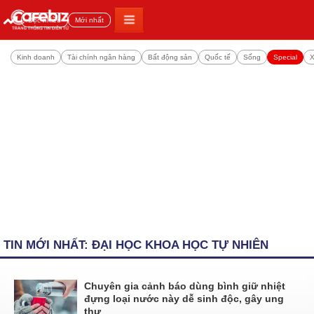
Đọc nhiều
Mới nhất
Kinh doanh
Tài chính ngân hàng
Bất động sản
Quốc tế
Sống
Special
X
TIN MỚI NHẤT: ĐẠI HỌC KHOA HỌC TỰ NHIÊN
Chuyên gia cảnh báo dùng bình giữ nhiệt
đựng loại nước này dễ sinh độc, gây ung
thư