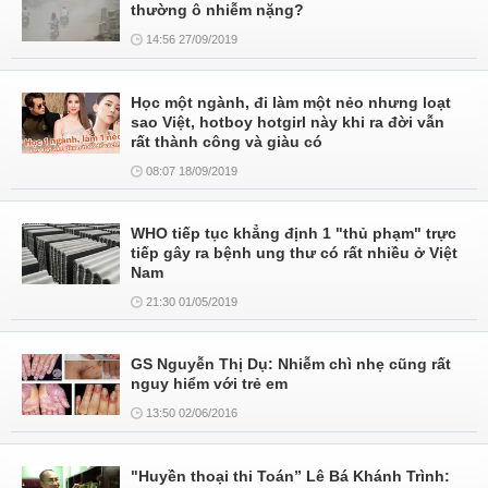
thường ô nhiễm nặng?
14:56 27/09/2019
Học một ngành, đi làm một nẻo nhưng loạt
sao Việt, hotboy hotgirl này khi ra đời vẫn
rất thành công và giàu có
08:07 18/09/2019
WHO tiếp tục khẳng định 1 "thủ phạm" trực
tiếp gây ra bệnh ung thư có rất nhiều ở Việt
Nam
21:30 01/05/2019
GS Nguyễn Thị Dụ: Nhiễm chì nhẹ cũng rất
nguy hiểm với trẻ em
13:50 02/06/2016
"Huyền thoại thi Toán” Lê Bá Khánh Trình: