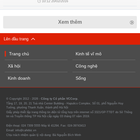
10:12 20/02/2016
Xem thêm
Lên đầu trang
Trang chủ
Kinh tế vĩ mô
Xã hội
Công nghệ
Kinh doanh
Sống
© Copyright 2012 - 2026 -
Công ty Cổ phần VCCorp.
Tầng 17, 19, 20, 21 Toà nhà Center Building - Hapulico Complex, Số 01, phố Nguyễn Huy
Tưởng, phường Thanh Xuân, thành phố Hà Nội
Giấy phép thiết lập trang thông tin điện tử tổng hợp trên internet số 3321/GP-TTĐT do Sở Thông
tin và Truyền thông TP Hà Nội cấp ngày 03 tháng 07 năm 2019.
Điện thoại: 024 7309 5555 Máy lẻ 41294. Fax: 024-39743413
Email: info@cafebiz.vn
Chịu trách nhiệm quản lý nội dung: Bà Nguyễn Bích Minh