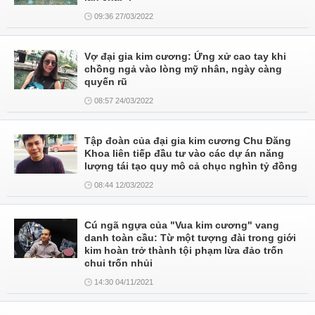
09:36 27/03/2022
Vợ đại gia kim cương: Ứng xử cao tay khi
chồng ngả vào lòng mỹ nhân, ngày càng
quyến rũ
08:57 24/03/2022
Tập đoàn của đại gia kim cương Chu Đăng
Khoa liên tiếp đầu tư vào các dự án năng
lượng tái tạo quy mô cả chục nghìn tỷ đồng
08:44 12/03/2022
Cú ngã ngựa của "Vua kim cương" vang
danh toàn cầu: Từ một tượng đài trong giới
kim hoàn trở thành tội phạm lừa đảo trốn
chui trốn nhủi
14:30 04/11/2021