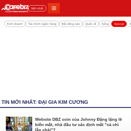
Đọc nhiều
Mới nhất
Kinh doanh
Tài chính ngân hàng
Bất động sản
Quốc tế
Sống
Special
X
TIN MỚI NHẤT: ĐẠI GIA KIM CƯƠNG
Website DBZ coin của Johnny Đặng lặng lẽ
biến mất, nhà đầu tư xác định mất "cả chì
lẫn chài"?