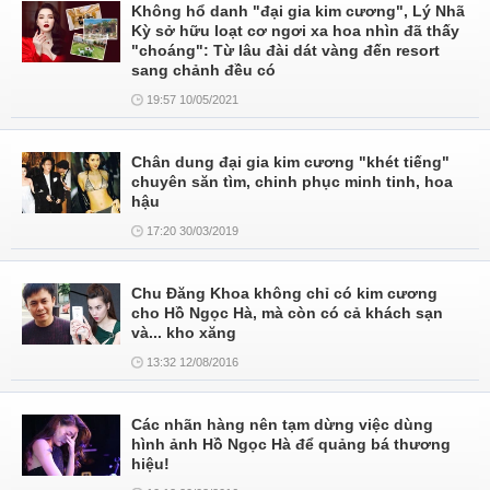
Không hổ danh "đại gia kim cương", Lý Nhã
Kỳ sở hữu loạt cơ ngơi xa hoa nhìn đã thấy
"choáng": Từ lâu đài dát vàng đến resort
sang chảnh đều có
19:57 10/05/2021
Chân dung đại gia kim cương "khét tiếng"
chuyên săn tìm, chinh phục minh tinh, hoa
hậu
17:20 30/03/2019
Chu Đăng Khoa không chỉ có kim cương
cho Hồ Ngọc Hà, mà còn có cả khách sạn
và... kho xăng
13:32 12/08/2016
Các nhãn hàng nên tạm dừng việc dùng
hình ảnh Hồ Ngọc Hà để quảng bá thương
hiệu!