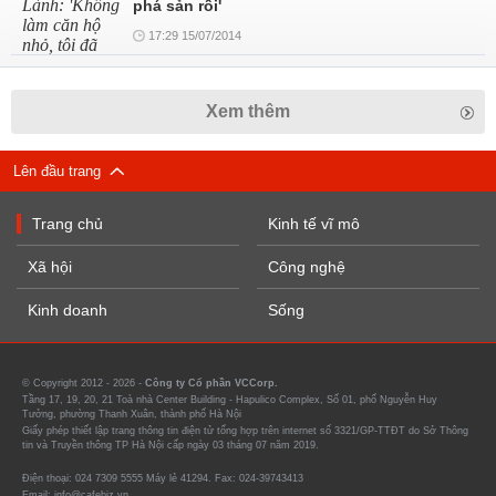
phá sản rồi'
17:29 15/07/2014
Xem thêm
Lên đầu trang
Trang chủ
Kinh tế vĩ mô
Xã hội
Công nghệ
Kinh doanh
Sống
© Copyright 2012 - 2026 -
Công ty Cổ phần VCCorp.
Tầng 17, 19, 20, 21 Toà nhà Center Building - Hapulico Complex, Số 01, phố Nguyễn Huy
Tưởng, phường Thanh Xuân, thành phố Hà Nội
Giấy phép thiết lập trang thông tin điện tử tổng hợp trên internet số 3321/GP-TTĐT do Sở Thông
tin và Truyền thông TP Hà Nội cấp ngày 03 tháng 07 năm 2019.
Điện thoại: 024 7309 5555 Máy lẻ 41294. Fax: 024-39743413
Email: info@cafebiz.vn