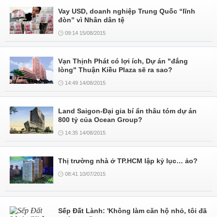
Vay USD, doanh nghiệp Trung Quốc “lĩnh
đòn” vì Nhân dân tệ
09:14 15/08/2015
Vạn Thịnh Phát có lợi ích, Dự án "đắng
lòng" Thuận Kiều Plaza sẽ ra sao?
14:49 14/08/2015
Land Saigon-Đại gia bí ẩn thâu tóm dự án
800 tỷ của Ocean Group?
14:35 14/08/2015
Thị trường nhà ở TP.HCM lập kỷ lục… ảo?
08:41 10/07/2015
Sếp Đất Lành: 'Không làm căn hộ nhỏ, tôi đã