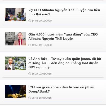
Vợ CEO Alibaba Nguyễn Thái Luyện rửa tiền
như thế nào?
14:05 20/12/2020
Gần 4.000 người nếm "quả đắng" của CEO
Alibaba Nguyễn Thái Luyện
19:59 19/12/2020
Lê Anh Đức – Từ tay buôn quần jeans, đồ lót
ở Đông Âu … đến ông chủ hàng loạt dự án
BĐS nghìn tỷ
16:27 02/01/2018
PNJ nói gì về khoản đầu tư vào cổ phiếu
DongABank?
08:43 18/08/2015