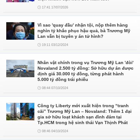
17:41 17/07/2026
Vì sao 'quay đầu' nhận tội, nộp thêm hàng
nghìn tỷ khắc phục hậu quả, bà Trương Mỹ
Lan vẫn bị tuyên y án tử hình?
19:11 03/12/2024
Nhân vật chính trong vụ Trương Mỹ Lan 'đòi'
Novaland 2.500 tỷ đồng: Sở hữu dự án được
định giá 30.000 tỷ đồng, từng phát hành
5.000 tỷ đồng trái phiếu
08:44 07/10/2024
Công ty Liberty mới xuất hiện trong “tranh
cãi” Trương Mỹ Lan – Novaland: Thêm 1 đại
gia sở hữu loạt khách sạn đình đám tại
Tp.HCM trong hệ sinh thái Vạn Thịnh Phát
08:46 04/10/2024