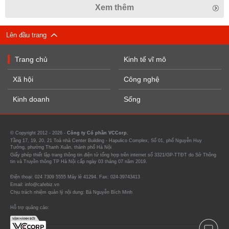
Xem thêm
Lên đầu trang
Trang chủ
Kinh tế vĩ mô
Xã hội
Công nghệ
Kinh doanh
Sống
© Copyright 2012 - 2026 -
Công ty Cổ phần VCCorp.
Tầng 17, 19, 20, 21 Toà nhà Center Building - Hapulico Complex, Số 01, phố Nguyễn Huy
Tưởng, phường Thanh Xuân, thành phố Hà Nội
Giấy phép thiết lập trang thông tin điện tử tổng hợp trên internet số 3321/GP-TTĐT do Sở Thông
tin và Truyền thông TP Hà Nội cấp ngày 03 tháng 07 năm 2019.
Điện thoại: 024 7309 5555 Máy lẻ 41294. Fax: 024-39743413
Email: info@cafebiz.vn
Chịu trách nhiệm quản lý nội dung: Bà Nguyễn Bích Minh
Hỗ trợ quảng cáo: