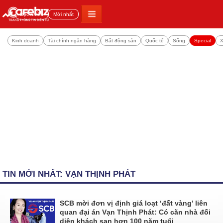
Đọc nhiều
Mới nhất
Kinh doanh
Tài chính ngân hàng
Bất động sản
Quốc tế
Sống
Special
X
TIN MỚI NHẤT: VẠN THỊNH PHÁT
SCB mời đơn vị định giá loạt ‘đất vàng’ liên
quan đại án Vạn Thịnh Phát: Có căn nhà đối
diện khách sạn hơn 100 năm tuổi