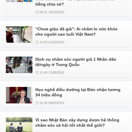
tiếng chia sẻ?
09:31 16/10/2023
“Chưa giàu đã già”: Ai chăm lo sức khỏe
cho người cao tuổi Việt Nam?
14:02 01/10/2019
Dịch vụ chăm sóc người già 1 Nhân dân
tệ/ngày ở Trung Quốc
11:46 13/08/2019
Học nghề điều dưỡng tại Đức nhận lương
34 triệu đồng
15:34 09/05/2019
Vì sao Nhật Bản xây dựng được hệ thống
chăm sóc xã hội tốt nhất thế giới?