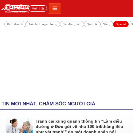
Đọc nhiều
Mới nhất
Kinh doanh
Tài chính ngân hàng
Bất động sản
Quốc tế
Sống
Special
X
TIN MỚI NHẤT: CHĂM SÓC NGƯỜI GIÀ
Tranh cãi xung quanh thông tin "Làm điều
dưỡng ở Đức gửi về nhà 100 trđ/tháng đều
như vắt tranh!" do một doanh nhân nổi