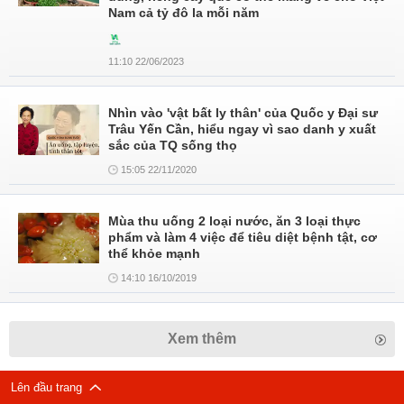
Nam cả tỷ đô la mỗi năm
11:10 22/06/2023
Nhìn vào 'vật bất ly thân' của Quốc y Đại sư
Trâu Yến Cần, hiểu ngay vì sao danh y xuất
sắc của TQ sống thọ
15:05 22/11/2020
Mùa thu uống 2 loại nước, ăn 3 loại thực
phẩm và làm 4 việc để tiêu diệt bệnh tật, cơ
thể khỏe mạnh
14:10 16/10/2019
Xem thêm
Lên đầu trang