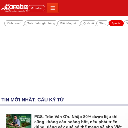
Đọc nhiều
Mới nhất
Kinh doanh
Tài chính ngân hàng
Bất động sản
Quốc tế
Sống
Special
X
TIN MỚI NHẤT: CÂU KỶ TỬ
PGS. Trần Văn Ơn: Nhập 80% dược liệu thì
cũng không cần hoảng hốt, nếu phát triển
đúng, riêng cây quế có thể mang về cho Việt