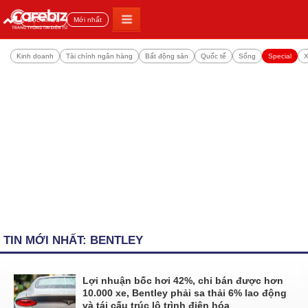
Đọc nhiều
Mới nhất
Kinh doanh
Tài chính ngân hàng
Bất động sản
Quốc tế
Sống
Special
X
TIN MỚI NHẤT: BENTLEY
Lợi nhuận bốc hơi 42%, chỉ bán được hơn
10.000 xe, Bentley phải sa thải 6% lao động
và tái cấu trúc lộ trình điện hóa