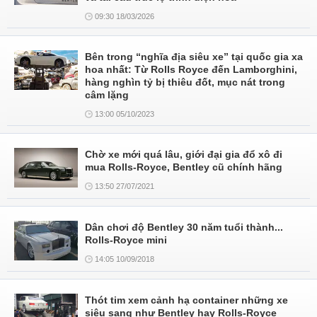
09:30 18/03/2026
Bên trong “nghĩa địa siêu xe” tại quốc gia xa
hoa nhất: Từ Rolls Royce đến Lamborghini,
hàng nghìn tỷ bị thiêu đốt, mục nát trong
câm lặng
13:00 05/10/2023
Chờ xe mới quá lâu, giới đại gia đổ xô đi
mua Rolls-Royce, Bentley cũ chính hãng
13:50 27/07/2021
Dân chơi độ Bentley 30 năm tuổi thành...
Rolls-Royce mini
14:05 10/09/2018
Thót tim xem cảnh hạ container những xe
siêu sang như Bentley hay Rolls-Royce