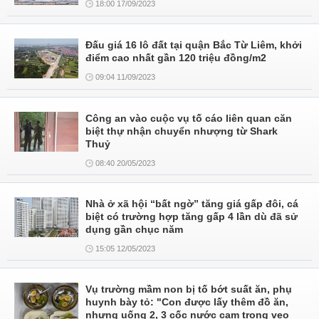
18:00 17/09/2023
Đấu giá 16 lô đất tại quận Bắc Từ Liêm, khởi
điểm cao nhất gần 120 triệu đồng/m2
09:04 11/09/2023
Công an vào cuộc vụ tố cáo liên quan căn
biệt thự nhận chuyển nhượng từ Shark
Thuỷ
08:40 20/05/2023
Nhà ở xã hội “bất ngờ” tăng giá gấp đôi, cá
biệt có trường hợp tăng gấp 4 lần dù đã sử
dụng gần chục năm
15:05 12/05/2023
Vụ trường mầm non bị tố bớt suất ăn, phụ
huynh bày tỏ: "Con được lấy thêm đồ ăn,
nhưng uống 2, 3 cốc nước cam trong veo