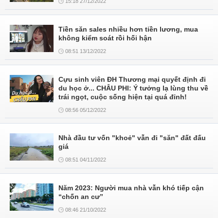
15:18 27/12/2022
Tiền săn sales nhiều hơn tiền lương, mua
không kiểm soát rồi hối hận
08:51 13/12/2022
Cựu sinh viên ĐH Thương mại quyết định đi
du học ở... CHÂU PHI: Ý tưởng lạ lùng thu về
trái ngọt, cuộc sống hiện tại quá đỉnh!
08:56 05/12/2022
Nhà đầu tư vốn "khoẻ" vẫn đi "săn" đất đấu
giá
08:51 04/11/2022
Năm 2023: Người mua nhà vẫn khó tiếp cận
“chốn an cư”
08:46 21/10/2022