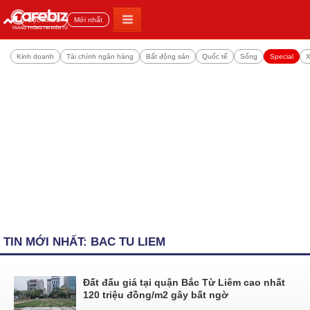
Đọc nhiều
Mới nhất
Kinh doanh
Tài chính ngân hàng
Bất động sản
Quốc tế
Sống
Special
X
TIN MỚI NHẤT: BAC TU LIEM
Đất đấu giá tại quận Bắc Từ Liêm cao nhất
120 triệu đồng/m2 gây bất ngờ