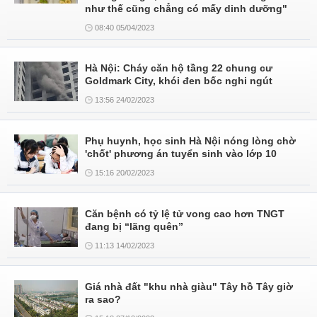
như thế cũng chẳng có mấy dinh dưỡng"
08:40 05/04/2023
Hà Nội: Cháy căn hộ tầng 22 chung cư
Goldmark City, khói đen bốc nghi ngút
13:56 24/02/2023
Phụ huynh, học sinh Hà Nội nóng lòng chờ
'chốt' phương án tuyển sinh vào lớp 10
15:16 20/02/2023
Căn bệnh có tỷ lệ tử vong cao hơn TNGT
đang bị “lãng quên”
11:13 14/02/2023
Giá nhà đất "khu nhà giàu" Tây hồ Tây giờ
ra sao?