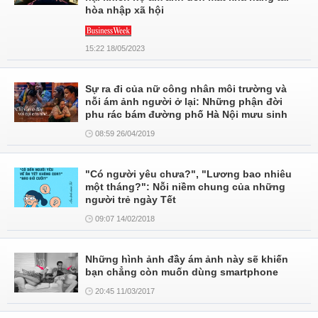
hòa nhập xã hội
15:22 18/05/2023
Sự ra đi của nữ công nhân môi trường và
nỗi ám ảnh người ở lại: Những phận đời
phu rác bám đường phố Hà Nội mưu sinh
08:59 26/04/2019
"Có người yêu chưa?", "Lương bao nhiêu
một tháng?": Nỗi niềm chung của những
người trẻ ngày Tết
09:07 14/02/2018
Những hình ảnh đầy ám ảnh này sẽ khiến
bạn chẳng còn muốn dùng smartphone
20:45 11/03/2017