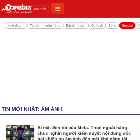
Đọc nhiều
Mới nhất
Kinh doanh
Tài chính ngân hàng
Bất động sản
Quốc tế
Sống
Special
X
TIN MỚI NHẤT: ÁM ẢNH
Bí mật đen tối của Meta: Thuê ngoài hàng
chục nghìn người kiểm duyệt nội dung độc
hại khiến họ ám ảnh đến mất khả năng tái