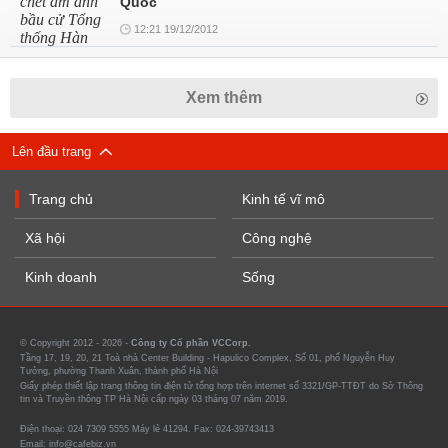
Quốc
12:21 19/12/2012
Xem thêm
Lên đầu trang
Trang chủ
Kinh tế vĩ mô
Xã hội
Công nghệ
Kinh doanh
Sống
© Copyright 2012 - 2026 -
Công ty Cổ phần VCCorp.
Tầng 17, 19, 20, 21 Toà nhà Center Building - Hapulico Complex, Số 01, phố Nguyễn Huy
Tưởng, phường Thanh Xuân, thành phố Hà Nội
Giấy phép thiết lập trang thông tin điện tử tổng hợp trên internet số 3321/GP-TTĐT do Sở Thông
tin và Truyền thông TP Hà Nội cấp ngày 03 tháng 07 năm 2019.
Điện thoại: 024 7309 5555 Máy lẻ 41294. Fax: 024-39743413
Email: info@cafebiz.vn