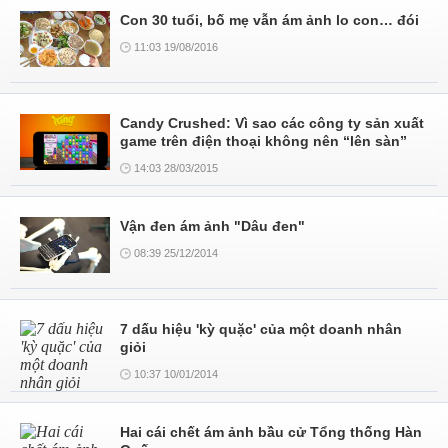
Con 30 tuổi, bố mẹ vẫn ám ảnh lo con… đói
11:03 19/08/2016
Candy Crushed: Vì sao các công ty sản xuất
game trên điện thoại không nên “lên sàn”
14:03 28/03/2015
Vận đen ám ảnh "Dâu đen"
08:39 25/12/2014
7 dấu hiệu 'kỳ quặc' của một doanh nhân
giỏi
10:37 10/01/2014
Hai cái chết ám ảnh bầu cử Tổng thống Hàn