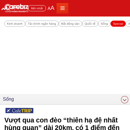
A
A
Đọc nhiều
Mới nhất
Kinh doanh
Tài chính ngân hàng
Bất động sản
Quốc tế
Sống
Special
X
Sống
Vượt qua con đèo “thiên hạ đệ nhất
hùng quan” dài 20km, có 1 điểm đến