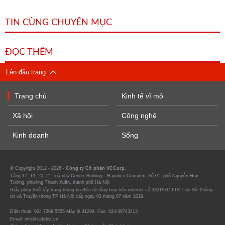
TIN CÙNG CHUYÊN MỤC
ĐỌC THÊM
Lên đầu trang
Trang chủ
Kinh tế vĩ mô
Xã hội
Công nghệ
Kinh doanh
Sống
© Copyright 2012 - 2026 -
Công ty Cổ phần VCCorp.
Tầng 17, 19, 20, 21 Toà nhà Center Building - Hapulico Complex, Số 01, phố Nguyễn Huy
Tưởng, phường Thanh Xuân, thành phố Hà Nội
Giấy phép thiết lập trang thông tin điện tử tổng hợp trên internet số 3321/GP-TTĐT do Sở Thông
tin và Truyền thông TP Hà Nội cấp ngày 03 tháng 07 năm 2019.
Điện thoại: 024 7309 5555 Máy lẻ 41294. Fax: 024-39743413
Email: info@cafebiz.vn