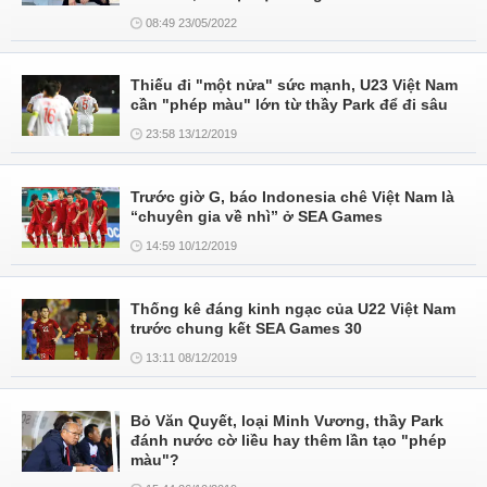
08:49 23/05/2022
Thiếu đi "một nửa" sức mạnh, U23 Việt Nam
cần "phép màu" lớn từ thầy Park để đi sâu
23:58 13/12/2019
Trước giờ G, báo Indonesia chê Việt Nam là
“chuyên gia về nhì” ở SEA Games
14:59 10/12/2019
Thống kê đáng kinh ngạc của U22 Việt Nam
trước chung kết SEA Games 30
13:11 08/12/2019
Bỏ Văn Quyết, loại Minh Vương, thầy Park
đánh nước cờ liều hay thêm lần tạo "phép
màu"?