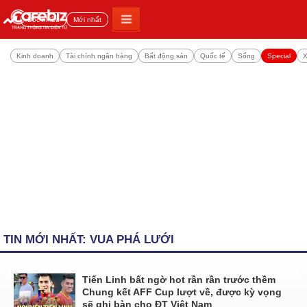
Đọc nhiều
Mới nhất
Kinh doanh
Tài chính ngân hàng
Bất động sản
Quốc tế
Sống
Special
X
TIN MỚI NHẤT: VUA PHÁ LƯỚI
Tiến Linh bất ngờ hot rần rần trước thềm
Chung kết AFF Cup lượt về, được kỳ vọng
sẽ ghi bàn cho ĐT Việt Nam