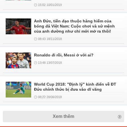
15:02 10/01/2019
Anh Đức, tiền đạo thuộc hàng hiếm của
bóng đá Việt Nam: Cuộc chơi và sứ mệnh
của anh dường như chỉ mới mở ra thôi!
08:43 18/11/2018
Ronaldo đi rồi, Messi ở với ai?
13:48 13/07/2018
World Cup 2018: "Định lý" kinh điển về ĐT
Đức chính thức bị đưa vào dĩ vãng
08:22 28/06/2018
Xem thêm