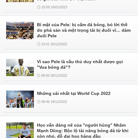
15:59 16/01/2023
Bí mật của Pele: bị cấm đá bóng, bỏ lời thề
do phá sản và một trọng tài bị đuổi vì… dám
đuổi Pele
10:01 30/12/2022
Vì sao Pele là cầu thủ duy nhất được gọi
"Vua bóng đá"?
08:50 30/12/2022
Những cái nhất tại World Cup 2022
08:46 19/12/2022
Học vấn đáng nể của "người hùng" Nhâm
Mạnh Dũng: Bộc lộ tài năng bóng đá từ khi
còn nhỏ, đỗ đại học hàng đầu