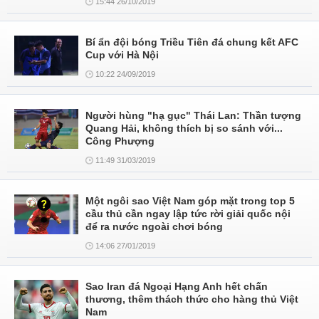
15:44 26/10/2019
Bí ẩn đội bóng Triều Tiên đá chung kết AFC
Cup với Hà Nội
10:22 24/09/2019
Người hùng "hạ gục" Thái Lan: Thần tượng
Quang Hải, không thích bị so sánh với...
Công Phượng
11:49 31/03/2019
Một ngôi sao Việt Nam góp mặt trong top 5
cầu thủ cần ngay lập tức rời giải quốc nội
để ra nước ngoài chơi bóng
14:06 27/01/2019
Sao Iran đá Ngoại Hạng Anh hết chấn
thương, thêm thách thức cho hàng thủ Việt
Nam