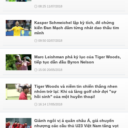
08:25 11/07/2018
Kasper Schmeichel lập kỳ tích, để chứng
kiến Đan Mạch đâm từng nhát dao thấu tim
mình
09:50 02/07/2018
Marc Leishman phá kỷ lục của Tiger Woods,
tiếp tục dẫn đầu Byron Nelson
15:00 20/05/2018
Tiger Woods và niềm tin chiến thắng nhen
nhóm trở lại: Khi cả làng golf chờ đợi "sự
hồi sinh" của một huyền thoại!
16:14 17/05/2018
Giành ngôi vị á quân châu Á, giá chuyển
nhượng các cầu thủ U23 Việt Nam tăng vọt