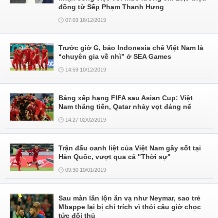
đồng từ Sếp Phạm Thanh Hưng
07:03 16/12/2019
Trước giờ G, báo Indonesia chê Việt Nam là
“chuyên gia về nhì” ở SEA Games
14:59 10/12/2019
Bảng xếp hạng FIFA sau Asian Cup: Việt
Nam thăng tiến, Qatar nhảy vọt đáng nể
14:27 02/02/2019
Trận đấu oanh liệt của Việt Nam gây sốt tại
Hàn Quốc, vượt qua cả "Thời sự"
09:30 10/01/2019
Sau màn lăn lộn ăn vạ như Neymar, sao trẻ
Mbappe lại bị chỉ trích vì thói câu giờ chọc
tức đối thủ