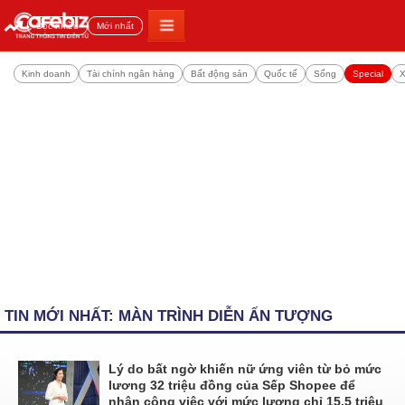
Đọc nhiều
Mới nhất
Kinh doanh
Tài chính ngân hàng
Bất động sản
Quốc tế
Sống
Special
X
TIN MỚI NHẤT: MÀN TRÌNH DIỄN ẤN TƯỢNG
Lý do bất ngờ khiến nữ ứng viên từ bỏ mức
lương 32 triệu đồng của Sếp Shopee để
nhận công việc với mức lương chỉ 15,5 triệu