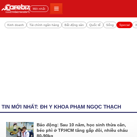
Đọc nhiều
Mới nhất
Kinh doanh
Tài chính ngân hàng
Bất động sản
Quốc tế
Sống
Special
X
TIN MỚI NHẤT: ĐH Y KHOA PHẠM NGỌC THẠCH
Báo động: Sau 10 năm, học sinh thừa cân,
béo phì ở TP.HCM tăng gấp đôi, nhiều cháu
80-90kg