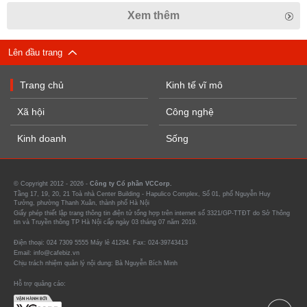
Xem thêm
Lên đầu trang
Trang chủ
Kinh tế vĩ mô
Xã hội
Công nghệ
Kinh doanh
Sống
© Copyright 2012 - 2026 -
Công ty Cổ phần VCCorp.
Tầng 17, 19, 20, 21 Toà nhà Center Building - Hapulico Complex, Số 01, phố Nguyễn Huy
Tưởng, phường Thanh Xuân, thành phố Hà Nội
Giấy phép thiết lập trang thông tin điện tử tổng hợp trên internet số 3321/GP-TTĐT do Sở Thông
tin và Truyền thông TP Hà Nội cấp ngày 03 tháng 07 năm 2019.
Điện thoại: 024 7309 5555 Máy lẻ 41294. Fax: 024-39743413
Email: info@cafebiz.vn
Chịu trách nhiệm quản lý nội dung: Bà Nguyễn Bích Minh
Hỗ trợ quảng cáo: