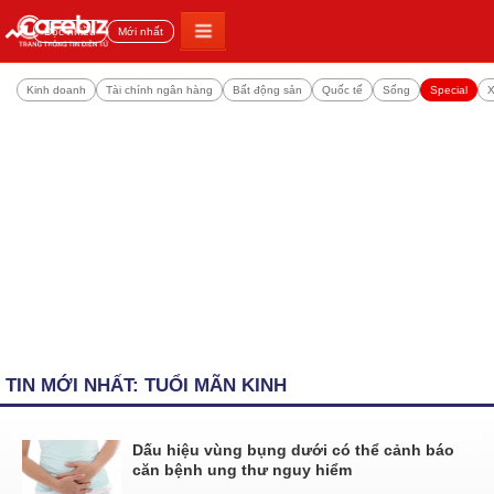
Đọc nhiều
Mới nhất
Kinh doanh
Tài chính ngân hàng
Bất động sản
Quốc tế
Sống
Special
X
TIN MỚI NHẤT: TUỔI MÃN KINH
Dấu hiệu vùng bụng dưới có thể cảnh báo
căn bệnh ung thư nguy hiểm