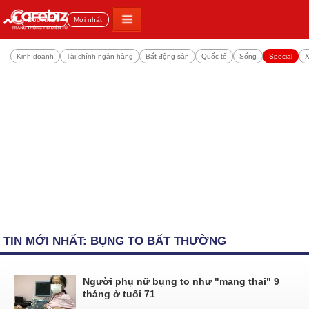
Đọc nhiều
Mới nhất
Kinh doanh
Tài chính ngân hàng
Bất động sản
Quốc tế
Sống
Special
X
TIN MỚI NHẤT: BỤNG TO BẤT THƯỜNG
Người phụ nữ bụng to như "mang thai" 9
tháng ở tuổi 71