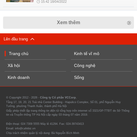
15:42 18/04/2022
Xem thêm
Lên đầu trang
Trang chủ
Kinh tế vĩ mô
Xã hội
Công nghệ
Kinh doanh
Sống
© Copyright 2012 - 2026 -
Công ty Cổ phần VCCorp.
Tầng 17, 19, 20, 21 Toà nhà Center Building - Hapulico Complex, Số 01, phố Nguyễn Huy
Tưởng, phường Thanh Xuân, thành phố Hà Nội
Giấy phép thiết lập trang thông tin điện tử tổng hợp trên internet số 3321/GP-TTĐT do Sở Thông
tin và Truyền thông TP Hà Nội cấp ngày 03 tháng 07 năm 2019.
Điện thoại: 024 7309 5555 Máy lẻ 41294. Fax: 024-39743413
Email: info@cafebiz.vn
Chịu trách nhiệm quản lý nội dung: Bà Nguyễn Bích Minh