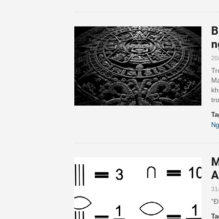
B
n
20
Tr
Ma
kh
tr
Ta
Ng
M
A
31
"Đ
Ta