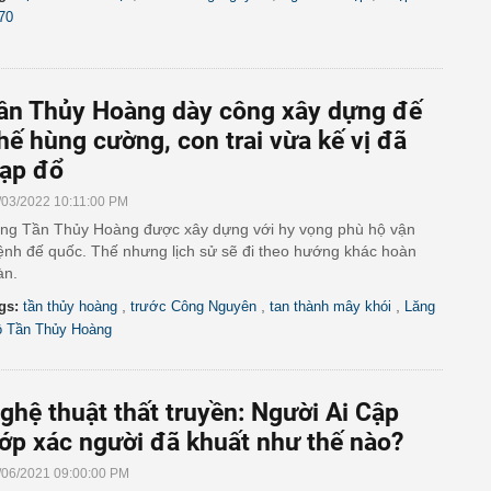
70
ần Thủy Hoàng dày công xây dựng đế
hế hùng cường, con trai vừa kế vị đã
ạp đổ
/03/2022 10:11:00 PM
ng Tần Thủy Hoàng được xây dựng với hy vọng phù hộ vận
nh đế quốc. Thế nhưng lịch sử sẽ đi theo hướng khác hoàn
àn.
,
,
,
gs:
tần thủy hoàng
trước Công Nguyên
tan thành mây khói
Lăng
 Tần Thủy Hoàng
ghệ thuật thất truyền: Người Ai Cập
ớp xác người đã khuất như thế nào?
/06/2021 09:00:00 PM