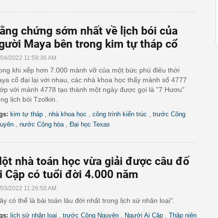
ằng chứng sớm nhất về lịch bói của
gười Maya bên trong kim tự tháp cổ
/04/2022 11:59:36 AM
ong khi xếp hơn 7.000 mảnh vỡ của một bức phù điêu thời
ya cổ đại lại với nhau, các nhà khoa học thấy mảnh số 4777
ớp với mảnh 4778 tạo thành một ngày được gọi là "7 Hươu"
ong lịch bói Tzolkin.
,
,
,
gs:
kim tự tháp
nhà khoa học
công trình kiến trúc
trước Công
,
,
uyên
nước Cộng hòa
Đại học Texas
ột nhà toán học vừa giải được câu đố
i Cập có tuổi đời 4.000 năm
/03/2022 11:26:50 AM
ây có thể là bài toán lâu đời nhất trong lịch sử nhân loại".
,
,
,
gs:
lịch sử nhân loại
trước Công Nguyên
Người Ai Cập
Thập niên