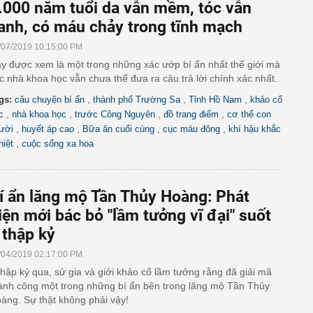
.000 năm tuổi da vẫn mềm, tóc vẫn
anh, có máu chảy trong tĩnh mạch
/07/2019 10:15:00 PM
y được xem là một trong những xác ướp bí ẩn nhất thế giới mà
c nhà khoa học vẫn chưa thể đưa ra câu trả lời chính xác nhất.
,
,
,
gs:
câu chuyện bí ẩn
thành phố Trường Sa
Tỉnh Hồ Nam
khảo cổ
,
,
,
,
c
nhà khoa học
trước Công Nguyên
đồ trang điểm
cơ thể con
,
,
,
,
ười
huyết áp cao
Bữa ăn cuối cùng
cục máu đông
khí hậu khắc
,
hiệt
cuộc sống xa hoa
í ẩn lăng mộ Tần Thủy Hoàng: Phát
iện mới bác bỏ "lầm tưởng vĩ đại" suốt
 thập kỷ
/04/2019 02:17:00 PM
thập kỷ qua, sử gia và giới khảo cổ lầm tưởng rằng đã giải mã
ành công một trong những bí ẩn bên trong lăng mộ Tần Thủy
àng. Sự thật không phải vậy!