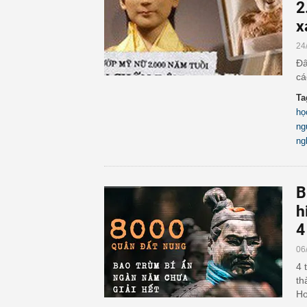
2
x
24
Đâ
cá
Ta
họ
ng
ng
B
h
4
06
4 
th
Ho