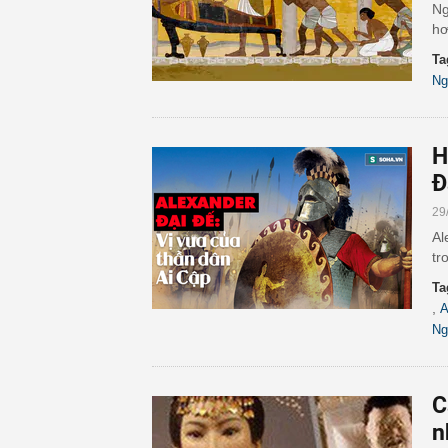
Ng
hơ
Ta
Ng
H
Đ
29
Al
tr
Ta
,
A
Ng
C
n