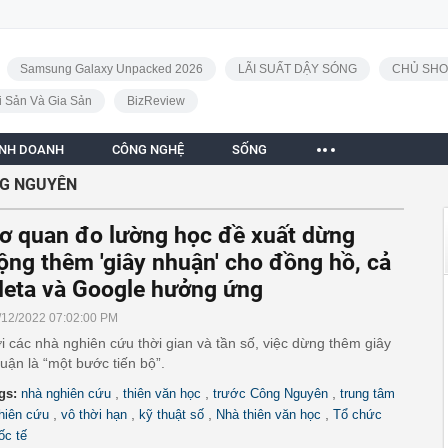
Samsung Galaxy Unpacked 2026
LÃI SUẤT DẬY SÓNG
CHỦ SHO
i Sản Và Gia Sản
BizReview
INH DOANH
CÔNG NGHỆ
SỐNG
G NGUYÊN
ơ quan đo lường học đề xuất dừng
ộng thêm 'giây nhuận' cho đồng hồ, cả
eta và Google hưởng ứng
/12/2022 07:02:00 PM
i các nhà nghiên cứu thời gian và tần số, việc dừng thêm giây
uận là “một bước tiến bộ”.
,
,
,
gs:
nhà nghiên cứu
thiên văn học
trước Công Nguyên
trung tâm
,
,
,
,
hiên cứu
vô thời hạn
kỹ thuật số
Nhà thiên văn học
Tổ chức
ốc tế