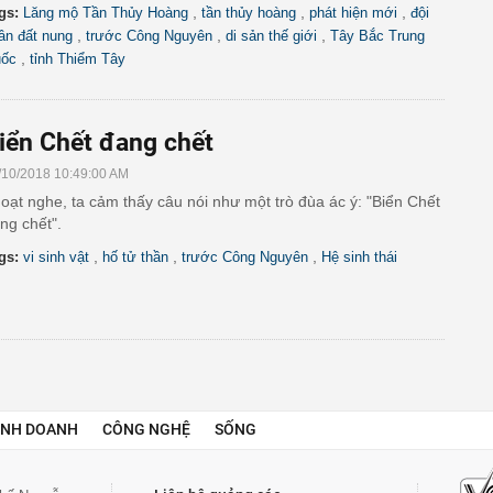
,
,
,
gs:
Lăng mộ Tần Thủy Hoàng
tần thủy hoàng
phát hiện mới
đội
,
,
,
ân đất nung
trước Công Nguyên
di sản thế giới
Tây Bắc Trung
,
ốc
tỉnh Thiểm Tây
iển Chết đang chết
/10/2018 10:49:00 AM
oạt nghe, ta cảm thấy câu nói như một trò đùa ác ý: "Biển Chết
ng chết".
,
,
,
gs:
vi sinh vật
hố tử thần
trước Công Nguyên
Hệ sinh thái
INH DOANH
CÔNG NGHỆ
SỐNG