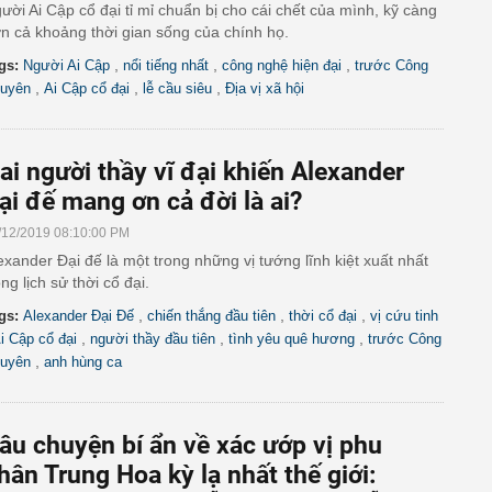
ười Ai Cập cổ đại tỉ mỉ chuẩn bị cho cái chết của mình, kỹ càng
n cả khoảng thời gian sống của chính họ.
,
,
,
gs:
Người Ai Cập
nổi tiếng nhất
công nghệ hiện đại
trước Công
,
,
,
uyên
Ai Cập cổ đại
lễ cầu siêu
Địa vị xã hội
ai người thầy vĩ đại khiến Alexander
ại đế mang ơn cả đời là ai?
/12/2019 08:10:00 PM
exander Đại đế là một trong những vị tướng lĩnh kiệt xuất nhất
ong lịch sử thời cổ đại.
,
,
,
gs:
Alexander Đại Đế
chiến thắng đầu tiên
thời cổ đại
vị cứu tinh
,
,
,
i Cập cổ đại
người thầy đầu tiên
tình yêu quê hương
trước Công
,
uyên
anh hùng ca
âu chuyện bí ẩn về xác ướp vị phu
hân Trung Hoa kỳ lạ nhất thế giới: