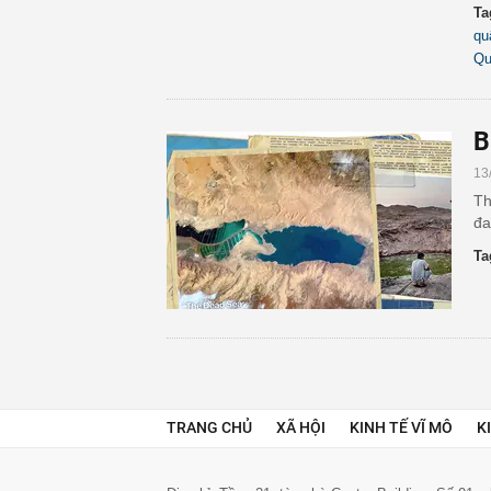
Ta
qu
Qu
B
13
Th
đa
Ta
TRANG CHỦ
XÃ HỘI
KINH TẾ VĨ MÔ
K