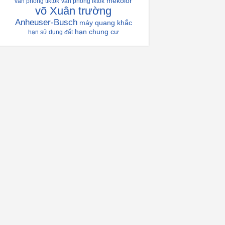
mekolor
văn phòng tiktok
văn phòng iktok
võ Xuân trường
Anheuser-Busch
máy quang khắc
hạn chung cư
hạn sử dụng đất