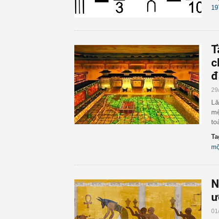
19
T
c
đ
29
Lă
mệ
to
Ta
mộ
N
ư
01