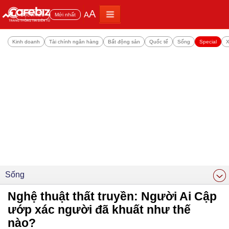
A
A
Đọc nhiều
Mới nhất
Kinh doanh
Tài chính ngân hàng
Bất động sản
Quốc tế
Sống
Special
X
Sống
Nghệ thuật thất truyền: Người Ai Cập
ướp xác người đã khuất như thế
nào?