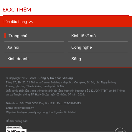
ĐỌC THÊM
Lên đầu trang
Trang chủ
Kinh tế vĩ mô
Xã hội
Công nghệ
Kinh doanh
Sống
© Copyright 2012 - 2026 -
Công ty Cổ phần VCCorp.
Tầng 17, 19, 20, 21 Toà nhà Center Building - Hapulico Complex, Số 01, phố Nguyễn Huy
Tưởng, phường Thanh Xuân, thành phố Hà Nội
Giấy phép thiết lập trang thông tin điện tử tổng hợp trên internet số 3321/GP-TTĐT do Sở Thông
tin và Truyền thông TP Hà Nội cấp ngày 03 tháng 07 năm 2019.
Điện thoại: 024 7309 5555 Máy lẻ 41294. Fax: 024-39743413
Email: info@cafebiz.vn
Chịu trách nhiệm quản lý nội dung: Bà Nguyễn Bích Minh
Hỗ trợ quảng cáo: