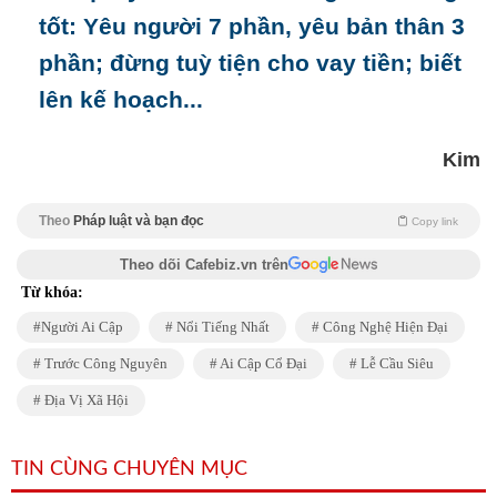
tốt: Yêu người 7 phần, yêu bản thân 3
phần; đừng tuỳ tiện cho vay tiền; biết
lên kế hoạch...
Kim
Theo
Pháp luật và bạn đọc
Copy link
Theo dõi Cafebiz.vn trên
Từ khóa:
Người Ai Cập
Nổi Tiếng Nhất
Công Nghệ Hiện Đại
Trước Công Nguyên
Ai Cập Cổ Đại
Lễ Cầu Siêu
Địa Vị Xã Hội
TIN CÙNG CHUYÊN MỤC