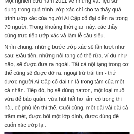
Một nghiên cứu năm 2011 về những vật liệu sử
dụng trong quá trình ướp xác chỉ cho ta thấy quá
trình ướp xác của người Ai Cập cổ đại diễn ra trong
70 người. Trong khoảng thời gian này, các thầy
cúng trực tiếp ướp xác và làm lễ cầu siêu.
Nhìn chung, những bước ướp xác sẽ lần lượt như
sau: Đầu tiên, những nội tạng có thể rữa, ví dụ như
não, sẽ được đưa ra ngoài. Tất cả nội tạng trong cơ
thể cũng sẽ được dỡ ra, ngoại trừ trái tim - thứ
được người Ai Cập cổ đại tin là trọng tâm của một
cá nhân. Tiếp đó, họ sẽ dùng natron, một loại muối
vừa để bảo quản, vừa hút hết hơi ẩm có trong thi
hài, để phủ lên thi thể. Cuối cùng, một dải vải dài cả
trăm mét, được bôi một lớp dính, được dùng để
cuốn xác ướp lại.