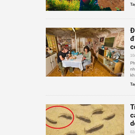
Ta
Đ
đ
c
10
Ph
nh
kh
Ta
T
c
d
02