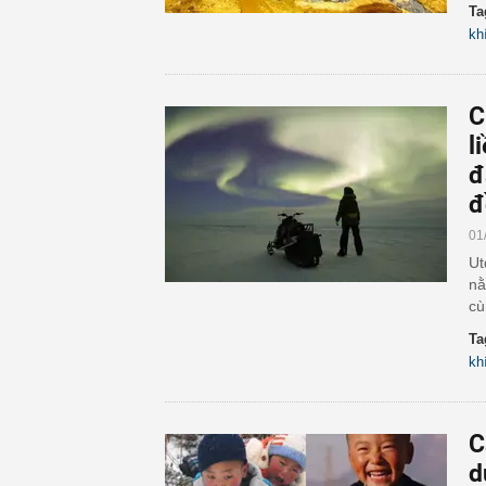
Ta
kh
C
l
đ
đ
01
Ut
nằ
cù
Ta
kh
C
d