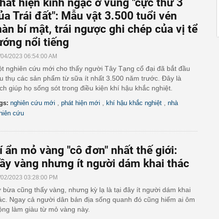
hát hiện kinh ngạc ở vùng "cực thứ 3
ủa Trái đất": Mẫu vật 3.500 tuổi vén
àn bí mật, trái ngược ghi chép của vị tể
ướng nổi tiếng
/04/2023 06:54:00 AM
t nghiên cứu mới cho thấy người Tây Tạng cổ đại đã bắt đầu
êu thụ các sản phẩm từ sữa ít nhất 3.500 năm trước. Đây là
ch giúp họ sống sót trong điều kiện khí hậu khắc nghiệt.
,
,
,
gs:
nghiên cứu mới
phát hiện mới
khí hậu khắc nghiệt
nhà
hiên cứu
í ẩn mỏ vàng "cô đơn" nhất thế giới:
ầy vàng nhưng ít người dám khai thác
/02/2023 03:28:00 PM
 bừa cũng thấy vàng, nhưng kỳ lạ là tại đây ít người dám khai
ác. Ngay cả người dân bản địa sống quanh đó cũng hiếm ai ôm
ng làm giàu từ mỏ vàng này.