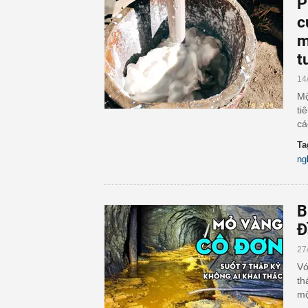
P
c
m
t
14
Mộ
ti
cá
Ta
ng
B
Đ
27
Vớ
th
mộ