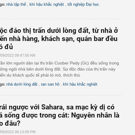
,
,
gs:
nhà tập thể
khí hậu khắc nghiệt
tốt nghiệp Đại học
ộc đáo thị trấn dưới lòng đất, từ nhà ở
ến nhà hàng, khách sạn, quán bar đều
ó đủ
/09/2022 09:47:00 AM
ần lớn người dân tại thị trấn Coober Pedy (Úc) đều sống trong
ững ngôi nhà bên dưới lòng đất. Sự độc đáo của thị trấn này
iến du khách quốc tế phải tò mò, thích thú.
,
,
gs:
nhà dưới lòng đất
rạn san hô
khí hậu khắc nghiệt
rái ngược với Sahara, sa mạc kỳ dị có
á sống được trong cát: Nguyên nhân là
o đâu?
/08/2022 08:13:00 PM