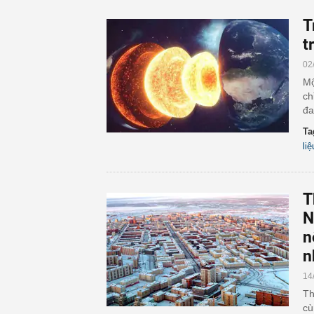
T
t
02
Mộ
ch
đa
Ta
li
T
N
n
n
14
Th
cù