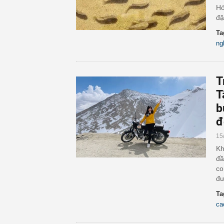
Hó
đặ
Ta
ng
T
T
b
đ
15
Kh
đầ
co
đư
Ta
ca