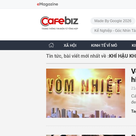
Bỏ qua điều hướng
CafeBiz - Trang chủ
Made By Google 2026
Kế Nghiệp - Góc Nhìn Tà
XÃ HỘI
KINH TẾ VĨ MÔ
K
Tin tức, bài viết mới nhất về :
KHÍ HẬU K
V
h
21
Cá
đe
Ta