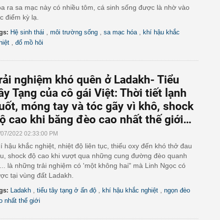
a ra sa mạc này có nhiều tôm, cá sinh sống được là nhờ vào
c điểm kỳ lạ.
,
,
,
gs:
Hệ sinh thái
môi trường sống
sa mạc hóa
khí hậu khắc
,
hiệt
đổ mồ hôi
rải nghiệm khó quên ở Ladakh- Tiểu
ây Tạng của cô gái Việt: Thời tiết lạnh
uốt, móng tay và tóc gãy vì khô, shock
ộ cao khi băng đèo cao nhất thế giới…
/07/2022 02:33:00 PM
í hậu khắc nghiệt, nhiệt độ liên tục, thiếu oxy đến khó thở đau
u, shock độ cao khi vượt qua những cung đường đèo quanh
... là những trải nghiệm có 'một không hai" mà Linh Ngọc có
ợc tại vùng đất Ladakh.
,
,
,
gs:
Ladakh
tiểu tây tạng ở ấn độ
khí hậu khắc nghiệt
ngọn đèo
o nhất thế giới