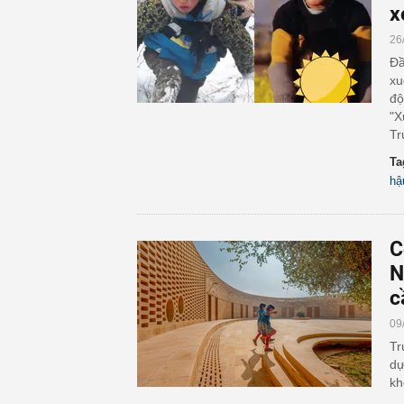
x
26
Đầ
xu
độ
"X
Tr
Ta
hậ
C
N
c
09
Tr
dự
kh