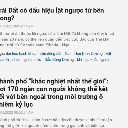
rái Đất có dấu hiệu lật ngược từ bên
rong?
/07/2022 09:52:44 AM
t thứ bí ẩn thuộc lõi ngoài của Trái Đất đã không còn ở vị trí cũ
ỉ sau 20 năm, có thể liên quan đến việc cực Bắc của Trái Đất
ng "trôi" từ Canada sang Siberia - Nga.
,
,
,
gs:
đại học bách khoa
trận động đất
Nam Thái Bình Dương
vật
,
,
,
ệu mới
nhóm nghiên cứu
Bắc Băng Dương
khí hậu khắc nghiệt
hành phố “khắc nghiệt nhất thế giới”:
ơi 170 ngàn con người không thể kết
ối với bên ngoài trong môi trường ô
hiễm kỷ lục
/06/2022 08:53:24 AM
ành phố Norilsk - nằm ở cực bắc địa cầu được ví như "nơi tận
ng thế giới" khi quanh năm chìm trong giá lạnh và biệt lập.