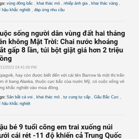
,
,
,
,
gs:
vùng đông bắc
khai thác mỏ
nhiếp ảnh gia
khai thác vàng
,
í hậu khắc nghiệt
đáp ứng nhu cầu
uộc sống người dân vùng đất hai tháng
iền không Mặt Trời: Chai nước khoáng
ắt gấp 8 lần, túi bột giặt giá hơn 2 triệu
ồng
/12/2022 04:41:00 PM
qiagvik, hay còn được biết đến với cái tên Barrow là một thị trấn
m ở bang Alaska, thuộc cực bắc của nước Mỹ, có cuộc sống vô
ng khắc nghiệt vào mùa đông.
,
,
,
,
gs:
Săn bắt cá voi
khai thác mỏ
tự cung tự cấp
Gấu Bắc Cực
í hậu khắc nghiệt
ậu bé 9 tuổi cõng em trai xuống núi
ưới cái rét -11 độ khiến cả Trung Quốc