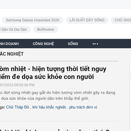
Samsung Galaxy Unpacked 2026
LÃI SUẤT DẬY SÓNG
CHỦ SHO
i Sản Và Gia Sản
BizReview
INH DOANH
CÔNG NGHỆ
SỐNG
HẮC NGHIỆT
òm nhiệt - hiện tượng thời tiết nguy
iểm đe dọa sức khỏe con người
/07/2023 09:55:00 PM
c đợt sóng nhiệt gay gắt do hiện tượng vòm nhiệt gây ra đang
 dọa sức khỏe của người dân trên khắp thế giới.
,
,
gs:
Chữ Thập Đỏ
khí hậu khắc nghiệt
phụ trách đơn vị