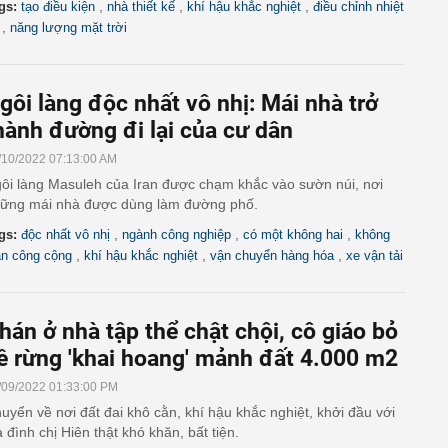
,
,
,
gs:
tạo điều kiện
nhà thiết kế
khí hậu khắc nghiệt
điều chỉnh nhiệt
,
năng lượng mặt trời
gôi làng độc nhất vô nhị: Mái nhà trở
hành đường đi lại của cư dân
/10/2022 07:13:00 AM
ôi làng Masuleh của Iran được chạm khắc vào sườn núi, nơi
ững mái nhà được dùng làm đường phố.
,
,
,
gs:
độc nhất vô nhị
ngành công nghiệp
có một không hai
không
,
,
,
an công cộng
khí hậu khắc nghiệt
vận chuyển hàng hóa
xe vận tải
hán ở nhà tập thể chật chội, cô giáo bỏ
ề rừng 'khai hoang' mảnh đất 4.000 m2
/09/2022 01:33:00 PM
uyển về nơi đất đai khô cằn, khí hậu khắc nghiệt, khởi đầu với
a đình chị Hiên thật khó khăn, bất tiện.