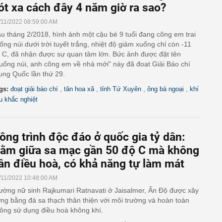
ót xa cách đây 4 năm giờ ra sao?
/11/2022 08:59:00 AM
u tháng 2/2018, hình ảnh một cậu bé 9 tuổi đang cõng em trai
ống núi dưới trời tuyết trắng, nhiệt độ giảm xuống chỉ còn -11
 C, đã nhận được sự quan tâm lớn. Bức ảnh được đặt tên
uống núi, anh cõng em về nhà mới" này đã đoạt Giải Báo chí
ung Quốc lần thứ 29.
,
,
,
,
gs:
đoạt giải báo chí
tân hoa xã
tỉnh Tứ Xuyên
ông bà ngoại
khí
u khắc nghiệt
ông trình độc đáo ở quốc gia tỷ dân:
ằm giữa sa mạc gần 50 độ C mà không
ần điều hoà, có khả năng tự làm mát
/11/2022 10:48:00 AM
ường nữ sinh Rajkumari Ratnavati ở Jaisalmer, Ấn Độ được xây
ng bằng đá sa thạch thân thiện với môi trường và hoàn toàn
ông sử dụng điều hoà không khí.