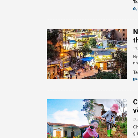
Ta
độ
N
t
17
Ng
nh
Ta
gi
C
v
20
Ch
gi