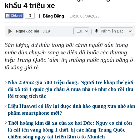
khẩu 4 triệu xe
|
|
0
Băng Băng
14:36 08/09/2023
Nghe đọc bài
5:19
Sản lượng dư thừa trong bối cảnh người dân trong
nước dần chuyển sang xe điện đã buộc các thương
hiệu Trung Quốc ‘dìm’ thị trường nước ngoài bằng ô
tô xăng giá rẻ.
Nhà 250m2 giá 500 triệu đồng: Người trẻ khắp thế giới
đổ xô tới 1 quốc gia châu Á mua nhà rẻ như cho rồi thu
lời trong tích tắc
Liệu Huawei có lấy lại được ánh hào quang xưa nhờ sản
phẩm smartphone mới?
Thời hoàng kim đã xa của xe hơi Đức: Nguy cơ chỉ còn
là cái tên vang bóng 1 thời, bị các hãng Trung Quốc
chiếm sóng ngay tại triển lãm ô tô Munich