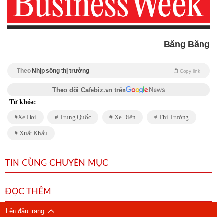
Băng Băng
Theo
Nhịp sống thị trường
Copy link
Theo dõi Cafebiz.vn trên
Từ khóa:
Xe Hơi
Trung Quốc
Xe Điện
Thị Trường
Xuất Khẩu
TIN CÙNG CHUYÊN MỤC
ĐỌC THÊM
Lên đầu trang