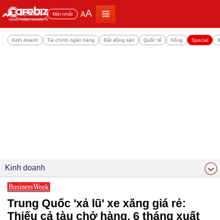
A
A
Đọc nhiều
Mới nhất
Kinh doanh
Tài chính ngân hàng
Bất động sản
Quốc tế
Sống
Special
X
Kinh doanh
Trung Quốc 'xả lũ' xe xăng giá rẻ:
Thiếu cả tàu chở hàng, 6 tháng xuất