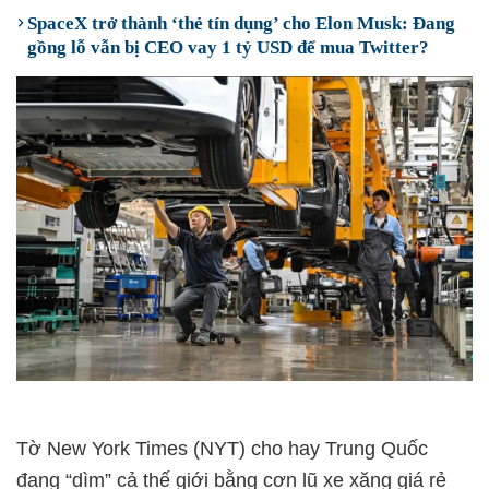
SpaceX trở thành ‘thẻ tín dụng’ cho Elon Musk: Đang
gồng lỗ vẫn bị CEO vay 1 tỷ USD để mua Twitter?
Tờ New York Times (NYT) cho hay Trung Quốc
đang “dìm” cả thế giới bằng cơn lũ xe xăng giá rẻ