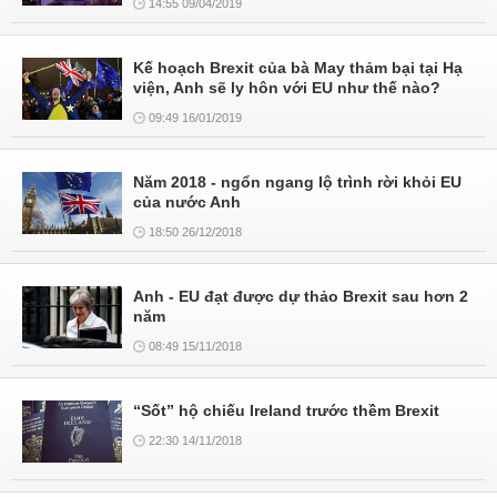
14:55 09/04/2019
Kế hoạch Brexit của bà May thảm bại tại Hạ
viện, Anh sẽ ly hôn với EU như thế nào?
09:49 16/01/2019
Năm 2018 - ngổn ngang lộ trình rời khỏi EU
của nước Anh
18:50 26/12/2018
Anh - EU đạt được dự thảo Brexit sau hơn 2
năm
08:49 15/11/2018
“Sốt” hộ chiếu Ireland trước thềm Brexit
22:30 14/11/2018