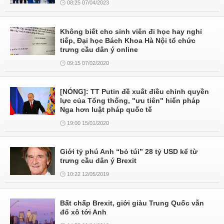
08:25 07/04/2023
Không biết cho sinh viên đi học hay nghỉ
tiếp, Đại học Bách Khoa Hà Nội tổ chức
trưng cầu dân ý online
09:15 07/02/2020
[NÓNG]: TT Putin đề xuất điều chỉnh quyền
lực của Tổng thống, "ưu tiên" hiến pháp
Nga hơn luật pháp quốc tế
19:00 15/01/2020
Giới tỷ phú Anh “bỏ túi” 28 tỷ USD kể từ
trưng cầu dân ý Brexit
10:22 12/05/2019
Bất chấp Brexit, giới giàu Trung Quốc vẫn
đổ xô tới Anh