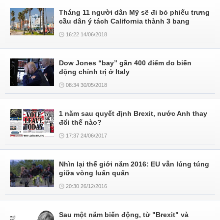
Tháng 11 người dân Mỹ sẽ đi bỏ phiếu trưng
cầu dân ý tách California thành 3 bang
16:22 14/06/2018
Dow Jones “bay” gần 400 điểm do biến
động chính trị ở Italy
08:34 30/05/2018
1 năm sau quyết định Brexit, nước Anh thay
đổi thế nào?
17:37 24/06/2017
Nhìn lại thế giới năm 2016: EU vẫn lúng túng
giữa vòng luẩn quẩn
20:30 26/12/2016
Sau một năm biến động, từ "Brexit" và