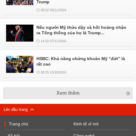
Trump
08:52 09/11/2016
Nếu người Mỹ thức dậy và hốt hoảng nhận
ra Tổng thống của họ là Trump...
14:52 07/11/2016
HSBC: Khả năng chứng khoán Mỹ “đứt” là
rất cao
08:25 13/10/2016
Xem thêm
Lên đầu trang
Trang chủ
Kinh tế vĩ mô
Xã hội
Công nghệ