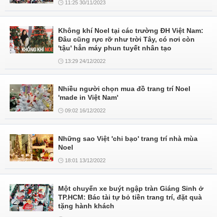
11:25 30/11/2023
Không khí Noel tại các trường ĐH Việt Nam:
Đâu cũng rực rỡ như trời Tây, có nơi còn
'tậu' hẳn máy phun tuyết nhân tạo
13:29 24/12/2022
Nhiều người chọn mua đồ trang trí Noel
'made in Việt Nam'
09:02 16/12/2022
Những sao Việt 'chi bạo' trang trí nhà mùa
Noel
18:01 13/12/2022
Một chuyến xe buýt ngập tràn Giáng Sinh ở
TP.HCM: Bác tài tự bỏ tiền trang trí, đặt quà
tặng hành khách